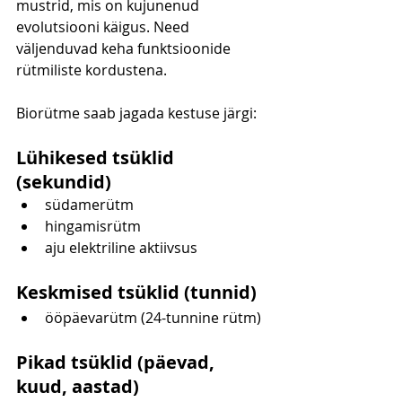
mustrid, mis on kujunenud 
evolutsiooni käigus. Need 
väljenduvad keha funktsioonide 
rütmiliste kordustena.
Biorütme saab jagada kestuse järgi:
Lühikesed tsüklid 
(sekundid)
südamerütm
hingamisrütm
aju elektriline aktiivsus
Keskmised tsüklid (tunnid)
ööpäevarütm (24-tunnine rütm)
Pikad tsüklid (päevad, 
kuud, aastad)