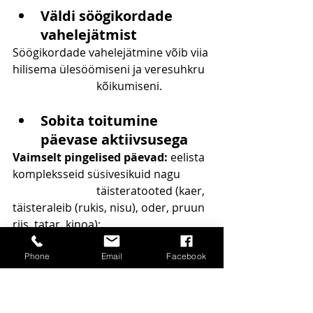
Väldi söögikordade 
vahelejätmist
Söögikordade vahelejätmine võib viia 
hilisema ülesöömiseni ja veresuhkru 
			kõikumiseni.
Sobita toitumine 
päevase aktiivsusega
Vaimselt pingelised päevad:
 eelista 
kompleksseid süsivesikuid nagu 	
			täisteratooted (kaer, 
täisteraleib (rukis, nisu), oder, pruun 
riis, tatar, kinoa); 			
kaunviljad (läätsed, kikerherned, oad, 
herned); bataat, koorega kartul, 
Phone
Email
Facebook
kõrvits, mais; 	marjad, õunad, 
vähem küpsed banaanid; 
kiudainerikkad toidud
 ning B-		