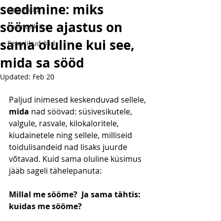
seedimine: miks
Retseptid
söömise ajastus on
Loomulik ilu
sama oluline kui see,
Eeterlikud õlid
mida sa sööd
Updated:
Feb 20
Paljud inimesed keskenduvad sellele, 
mida
 nad söövad: süsivesikutele, 
valgule, rasvale, kilokaloritele, 
kiudainetele ning sellele, milliseid 
toidulisandeid nad lisaks juurde 
võtavad. Kuid sama oluline küsimus 
jääb sageli tähelepanuta:
Millal me sööme?  Ja sama tähtis: 
kuidas me sööme?