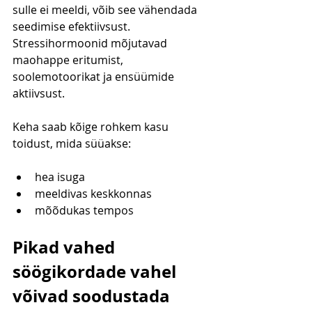
sulle ei meeldi, võib see vähendada 
seedimise efektiivsust. 
Stressihormoonid mõjutavad 
maohappe eritumist, 
soolemotoorikat ja ensüümide 
aktiivsust.
Keha saab kõige rohkem kasu 
toidust, mida süüakse:
hea isuga
meeldivas keskkonnas
mõõdukas tempos
Pikad vahed 
söögikordade vahel 
võivad soodustada 