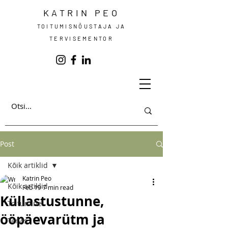
KATRIN PEO
TOITUMISNÕUSTAJA JA
TERVISEMENTOR
Post
Kõik artiklid
Katrin Peo
Kõik artiklid
Feb 19
7 min read
Küllastustunne,
Toitumine
ööpäevarütm ja
Tervis