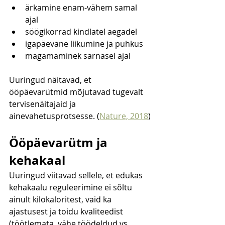
ärkamine enam-vähem samal 
ajal
söögikorrad kindlatel aegadel
igapäevane liikumine ja puhkus
magamaminek sarnasel ajal
Uuringud näitavad, et 
ööpäevarütmid mõjutavad tugevalt 
tervisenäitajaid ja 
ainevahetusprotsesse. (
Nature, 2018
)
Ööpäevarütm ja 
kehakaal
Uuringud viitavad sellele, et edukas 
kehakaalu reguleerimine ei sõltu 
ainult kilokaloritest, vaid ka 
ajastusest ja toidu kvaliteedist 
(töötlemata, vähe töödeldud vs. 