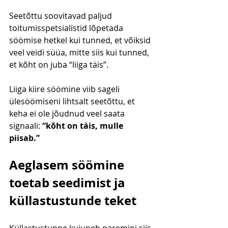
Seetõttu soovitavad paljud 
toitumisspetsialistid lõpetada 
söömise hetkel kui tunned, et võiksid 
veel veidi süüa, mitte siis kui tunned, 
et kõht on juba “liiga täis”.
Liiga kiire söömine viib sageli 
ülesöömiseni lihtsalt seetõttu, et 
keha ei ole jõudnud veel saata 
signaali: 
“kõht on täis, mulle 
piisab.”
Aeglasem söömine 
toetab seedimist ja 
küllastustunde teket
Küllastustunne kujuneb paremini siis 