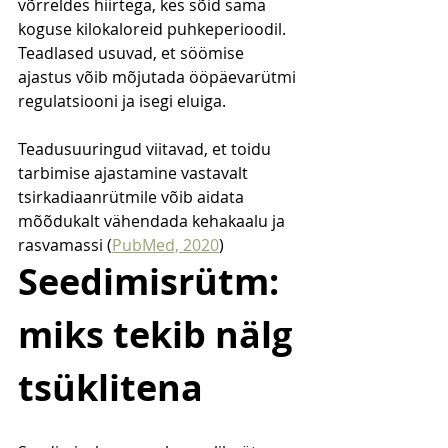
võrreldes hiirtega, kes sõid sama 
koguse kilokaloreid puhkeperioodil. 
Teadlased usuvad, et söömise 
ajastus võib mõjutada ööpäevarütmi 
regulatsiooni ja isegi eluiga.
Teadusuuringud viitavad, et toidu 
tarbimise ajastamine vastavalt 
tsirkadiaanrütmile võib aidata 
mõõdukalt vähendada kehakaalu ja 
rasvamassi (
PubMed, 2020
)
Seedimisrütm: 
miks tekib nälg 
tsüklitena