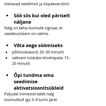
toetavad seedimist ja ööpäevarütmi:
Söö siis kui oled päriselt 
näljane
Nälg on keha loomulik signaal, et 
seedesüsteem on valmis.
Võta aega söömiseks
põhitoidukord: 20–30 minutit
väiksem toidukord/vahepala: 15–
20 minutit
Õpi tundma oma 
seedimise 
aktivatsioonitsükleid
Paljudel inimestel tekib nälg 
loomulikult iga 3–4 tunni järel.