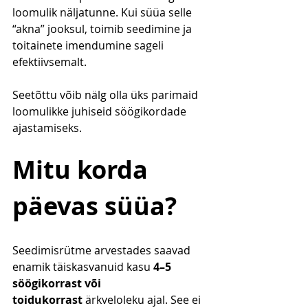
loomulik näljatunne. Kui süüa selle 
“akna” jooksul, toimib seedimine ja 
toitainete imendumine sageli 
efektiivsemalt.
Seetõttu võib nälg olla üks parimaid 
loomulikke juhiseid söögikordade 
ajastamiseks.
Mitu korda 
päevas süüa?
Seedimisrütme arvestades saavad 
enamik täiskasvanuid kasu 
4–5 
söögikorrast või 
toidukorrast
 ärkveloleku ajal. See ei 