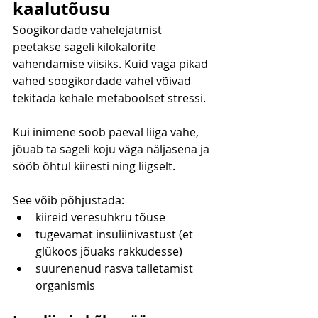
kaalutõusu
Söögikordade vahelejätmist 
peetakse sageli kilokalorite 
vähendamise viisiks. Kuid väga pikad 
vahed söögikordade vahel võivad 
tekitada kehale metaboolset stressi.
Kui inimene sööb päeval liiga vähe, 
jõuab ta sageli koju väga näljasena ja 
sööb õhtul kiiresti ning liigselt.
See võib põhjustada:
kiireid veresuhkru tõuse
tugevamat insuliinivastust (et 
glükoos jõuaks rakkudesse)
suurenenud rasva talletamist 
organismis