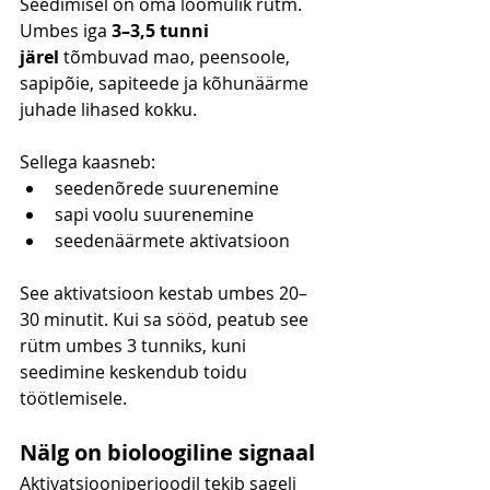
Seedimisel on oma loomulik rütm.
Umbes iga 
3–3,5 tunni 
järel
 tõmbuvad mao, peensoole, 
sapipõie, sapiteede ja kõhunäärme 
juhade lihased kokku.
Sellega kaasneb:
seedenõrede suurenemine
sapi voolu suurenemine
seedenäärmete aktivatsioon
See aktivatsioon kestab umbes 20–
30 minutit. Kui sa sööd, peatub see 
rütm umbes 3 tunniks, kuni 
seedimine keskendub toidu 
töötlemisele.
Nälg on bioloogiline signaal
Aktivatsiooniperioodil tekib sageli 