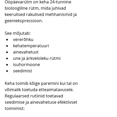
Ööpäevarütm on keha 24-tunnine 
bioloogiline rütm, mida juhivad 
keerulised rakulised mehhanismid ja 
geeniekspressioon.
See mõjutab:
vererõhku
kehatemperatuuri
ainevahetust
une ja ärkveloleku rütmi
isuhormoone
seedimist
Keha toimib kõige paremini kui tal on 
võimalik toetuda etteaimatavusele.
Regulaarsed rutiinid toetavad 
seedimise ja ainevahetuse efektiivset 
toimimist: