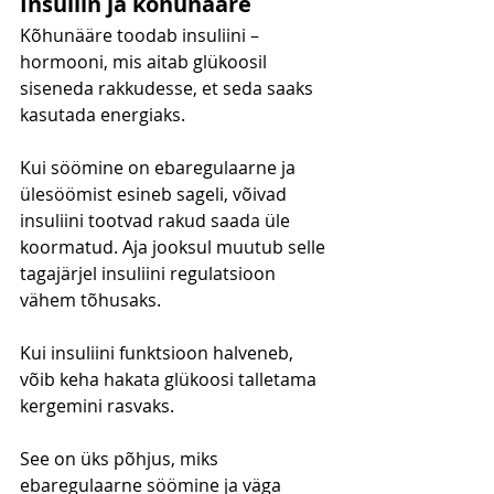
Insuliin ja kõhunääre
Kõhunääre toodab insuliini – 
hormooni, mis aitab glükoosil 
siseneda rakkudesse, et seda saaks 
kasutada energiaks.
Kui söömine on ebaregulaarne ja 
ülesöömist esineb sageli, võivad 
insuliini tootvad rakud saada üle 
koormatud. Aja jooksul muutub selle 
tagajärjel insuliini regulatsioon 
vähem tõhusaks.
Kui insuliini funktsioon halveneb, 
võib keha hakata glükoosi talletama 
kergemini rasvaks.
See on üks põhjus, miks 
ebaregulaarne söömine ja väga 