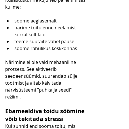
kui me:
sööme aeglasemalt
närime toitu enne neelamist 
korralikult läbi
teeme suutäite vahel pause
sööme rahulikus keskkonnas
Närimine ei ole vaid mehaaniline 
protsess. See aktiveerib 
seedeensüümid, suurendab sülje 
tootmist ja aitab käivitada 
närvisüsteemi “puhka ja seedi” 
režiimi.
Ebameeldiva toidu söömine 
võib tekitada stressi
Kui sunnid end sööma toitu, mis 