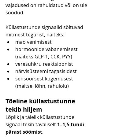
vajadused on rahuldatud või on üle 
söödud.
Küllastustunde signaalid sõltuvad 
mitmest tegurist, näiteks:
mao venimisest
hormoonide vabanemisest 
(näiteks GLP-1, CCK, PYY)
veresuhkru reaktsioonist
närvisüsteemi tagasisidest
sensoorsest kogemusest 
(maitse, lõhn, rahulolu)
Tõeline küllastustunne 
tekib hiljem
Lõplik ja täielik küllastustunde 
signaal tekib tavaliselt 
1–1,5 tundi 
pärast söömist
.