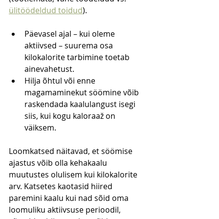
ülitöödeldud toidud
).
Päevasel ajal – kui oleme 
aktiivsed – suurema osa 
kilokalorite tarbimine toetab 
ainevahetust.
Hilja õhtul või enne 
magamaminekut söömine võib 
raskendada kaalulangust isegi 
siis, kui kogu kaloraaž on 
väiksem.
Loomkatsed näitavad, et söömise 
ajastus võib olla kehakaalu 
muutustes olulisem kui kilokalorite 
arv. Katsetes kaotasid hiired 
paremini kaalu kui nad sõid oma 
loomuliku aktiivsuse perioodil, 