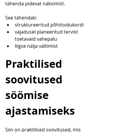
tähenda pidevat näksimist.
See tähendab:
struktureeritud põhitoidukordi
vajadusel planeeritud tervist 
toetavaid vahepalu
liigse nälja vältimist
Praktilised 
soovitused 
söömise 
ajastamiseks
Siin on praktilised soovitused, mis 