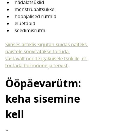
nädalatsüklid
menstruaaltsükkel
hooajalised rütmid
eluetapid
seedimisrütm
Siinses artiklis kirjutan kuidas näiteks 
naistele soovitatakse toituda 
vastavalt nende igakuisele tsüklile, et 
toetada hormoone ja tervist
.
Ööpäevarütm: 
keha sisemine 
kell