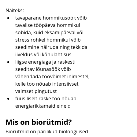
Näiteks:
tavapärane hommikusöök võib 
tavalise tööpäeva hommikul 
sobida, kuid eksamipäeval või 
stressirohkel hommikul võib 
seedimine häiruda ning tekkida 
iiveldus või kõhulahtisus
liigse energiaga ja raskesti 
seeditav lõunasöök võib 
vähendada töövõimet inimestel, 
kelle töö nõuab intensiivset 
vaimset pingutust
füüsiliselt raske töö nõuab 
energiarikkamaid eineid
Mis on biorütmid?
Biorütmid on pärilikud bioloogilised 