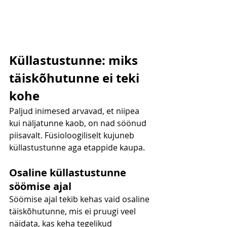
Küllastustunne: miks 
täiskõhutunne ei teki 
kohe
Paljud inimesed arvavad, et niipea 
kui näljatunne kaob, on nad söönud 
piisavalt. Füsioloogiliselt kujuneb 
küllastustunne aga etappide kaupa.
Osaline küllastustunne 
söömise ajal
Söömise ajal tekib kehas vaid osaline 
täiskõhutunne, mis ei pruugi veel 
näidata, kas keha tegelikud 