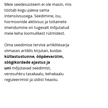
Meie seedesüsteem ei ole masin, mis 
töötab kogu päeva sama 
intensiivsusega. Seedimine, isu, 
hormoonide aktiivsus ja toitainete 
imendumine on tugevalt mõjutatud 
meie keha loomulikest rütmidest.
Oma seedimise tervise artiklitesarja 
viimases artiklis kirjutan, kuidas 
küllastustunne, ööpäevarütm, 
söögikordade ajastus ja 
uni
 mõjutavad seedimist, 
veresuhkru tasakaalu, kehakaalu 
reguleerimist ja üldist heaolu.