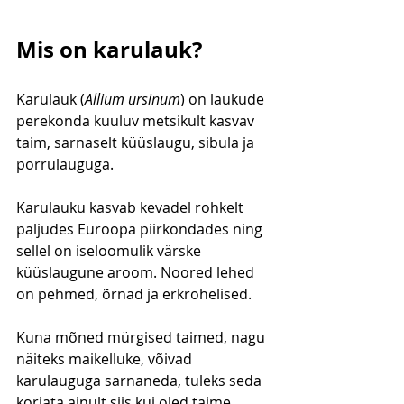
Mis on karulauk?
Karulauk (
Allium ursinum
) on laukude 
perekonda kuuluv metsikult kasvav 
taim, sarnaselt küüslaugu, sibula ja 
porrulauguga.
Karulauku kasvab kevadel rohkelt 
paljudes Euroopa piirkondades ning 
sellel on iseloomulik värske 
küüslaugune aroom. Noored lehed 
on pehmed, õrnad ja erkrohelised.
Kuna mõned mürgised taimed, nagu 
näiteks maikelluke, võivad 
karulauguga sarnaneda, tuleks seda 
korjata ainult siis kui oled taime 