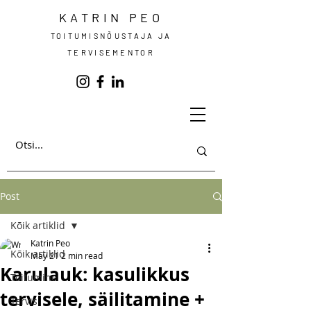
KATRIN PEO
TOITUMISNÕUSTAJA JA
TERVISEMENTOR
Post
Kõik artiklid
Katrin Peo
Kõik artiklid
May 21
2 min read
Karulauk: kasulikkus
Toitumine
tervisele, säilitamine +
Tervis