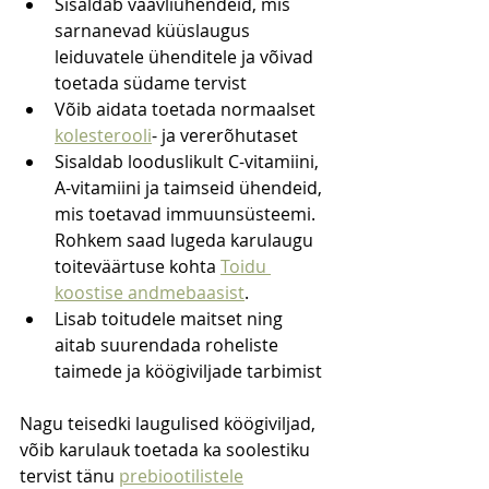
Sisaldab väävliühendeid, mis 
sarnanevad küüslaugus 
leiduvatele ühenditele ja võivad 
toetada südame tervist
Võib aidata toetada normaalset 
kolesterooli
- ja vererõhutaset
Sisaldab looduslikult C-vitamiini, 
A-vitamiini ja taimseid ühendeid, 
mis toetavad immuunsüsteemi. 
Rohkem saad lugeda karulaugu 
toiteväärtuse kohta 
Toidu 
koostise andmebaasist
.
Lisab toitudele maitset ning 
aitab suurendada roheliste 
taimede ja köögiviljade tarbimist
Nagu teisedki laugulised köögiviljad, 
võib karulauk toetada ka soolestiku 
tervist tänu 
prebiootilistele