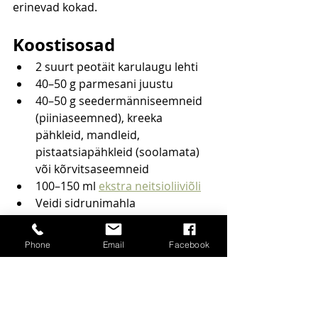
erinevad kokad.
Koostisosad
2 suurt peotäit karulaugu lehti
40–50 g parmesani juustu
40–50 g seedermänniseemneid 
(piiniaseemned), kreeka 
pähkleid, mandleid, 
pistaatsiapähkleid (soolamata) 
või kõrvitsaseemneid
100–150 ml 
ekstra neitsioliiviõli
Veidi sidrunimahla
Näpuotsatäis meresoola
Musta pipart maitse järgi
Phone
Email
Facebook
Valmistamine
Pese ja kuivata karulaugu lehed 