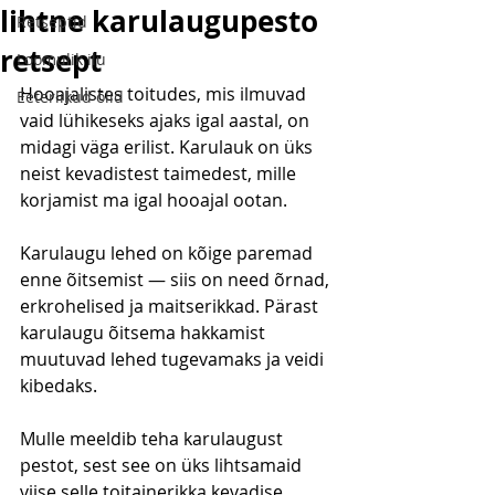
lihtne karulaugupesto
Retseptid
retsept
Loomulik ilu
Hooajalistes toitudes, mis ilmuvad 
Eeterlikud õlid
vaid lühikeseks ajaks igal aastal, on 
midagi väga erilist. Karulauk on üks 
neist kevadistest taimedest, mille 
korjamist ma igal hooajal ootan.
Karulaugu lehed on kõige paremad 
enne õitsemist — siis on need õrnad, 
erkrohelised ja maitserikkad. Pärast 
karulaugu õitsema hakkamist 
muutuvad lehed tugevamaks ja veidi 
kibedaks.
Mulle meeldib teha karulaugust 
pestot, sest see on üks lihtsamaid 
viise selle toitainerikka kevadise 