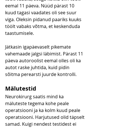
eemal 11 päeva. Nüüd pärast 10 
kuud tagasi vaadates oli see suur 
viga. Oleksin pidanud paariks kuuks 
töölt vabaks võtma, et keskenduda 
taastumisele.
Jätkasin igapäevaselt pikemate 
vahemaade jalgsi läbimist. Pärast 11 
päeva autoroolist eemal olles oli ka 
autot raske juhtida, kuid pidin 
sõitma perearsti juurde kontrolli.
Mälutestid
Neurokirurg saatis mind ka 
mäluteste tegema kohe peale 
operatsiooni ja ka kolm kuud peale 
operatsiooni. Harjutused olid täpselt 
samad. Kuigi nendest testidest ei 