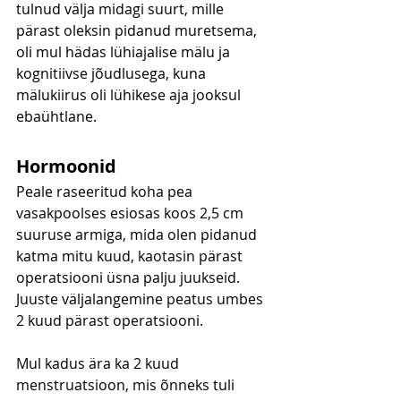
tulnud välja midagi suurt, mille 
pärast oleksin pidanud muretsema, 
oli mul hädas lühiajalise mälu ja 
kognitiivse jõudlusega, kuna 
mälukiirus oli lühikese aja jooksul 
ebaühtlane.
Hormoonid
Peale raseeritud koha pea 
vasakpoolses esiosas koos 2,5 cm 
suuruse armiga, mida olen pidanud 
katma mitu kuud, kaotasin pärast 
operatsiooni üsna palju juukseid. 
Juuste väljalangemine peatus umbes 
2 kuud pärast operatsiooni.
Mul kadus ära ka 2 kuud 
menstruatsioon, mis õnneks tuli 