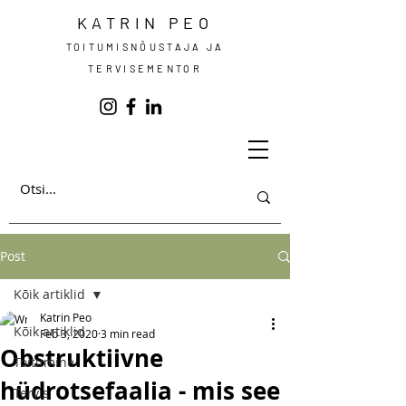
KATRIN PEO
TOITUMISNÕUSTAJA JA
TERVISEMENTOR
Post
Kõik artiklid
Katrin Peo
Kõik artiklid
Feb 3, 2020
3 min read
Obstruktiivne
Toitumine
hüdrotsefaalia - mis see
Tervis