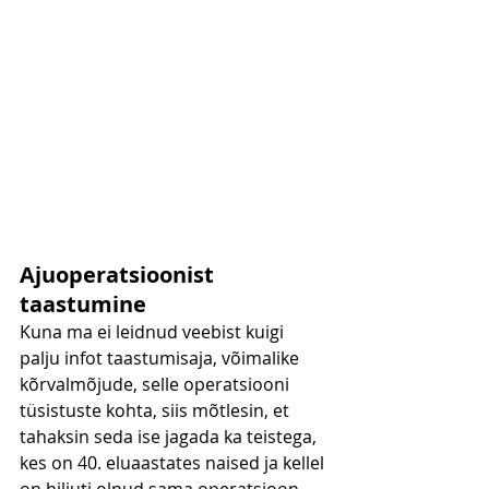
Ajuoperatsioonist 
taastumine
Kuna ma ei leidnud veebist kuigi 
palju infot taastumisaja, võimalike 
kõrvalmõjude, selle operatsiooni 
tüsistuste kohta, siis mõtlesin, et 
tahaksin seda ise jagada ka teistega, 
kes on 40. eluaastates naised ja kellel 
on hiljuti olnud sama operatsioon.