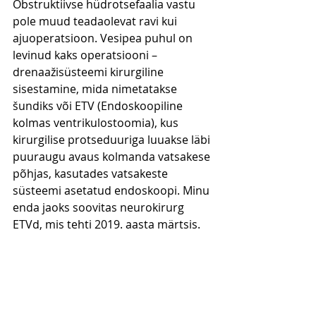
Obstruktiivse hüdrotsefaalia vastu 
pole muud teadaolevat ravi kui 
ajuoperatsioon. Vesipea puhul on 
levinud kaks operatsiooni – 
drenaažisüsteemi kirurgiline 
sisestamine, mida nimetatakse 
šundiks või ETV (Endoskoopiline 
kolmas ventrikulostoomia), kus 
kirurgilise protseduuriga luuakse läbi 
puuraugu avaus kolmanda vatsakese 
põhjas, kasutades vatsakeste 
süsteemi asetatud endoskoopi. Minu 
enda jaoks soovitas neurokirurg 
ETVd, mis tehti 2019. aasta märtsis.