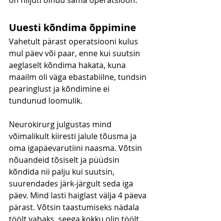
Uuesti kõndima õppimine
Vahetult pärast operatsiooni kulus 
mul päev või paar, enne kui suutsin 
aeglaselt kõndima hakata, kuna 
maailm oli väga ebastabiilne, tundsin 
pearinglust ja kõndimine ei 
tundunud loomulik.
Neurokirurg julgustas mind 
võimalikult kiiresti jalule tõusma ja 
oma igapäevarutiini naasma. Võtsin 
nõuandeid tõsiselt ja püüdsin 
kõndida nii palju kui suutsin, 
suurendades järk-järgult seda iga 
päev. Mind lasti haiglast välja 4 päeva 
pärast. Võtsin taastumiseks nädala 
töölt vabaks, seega kokku olin töölt 