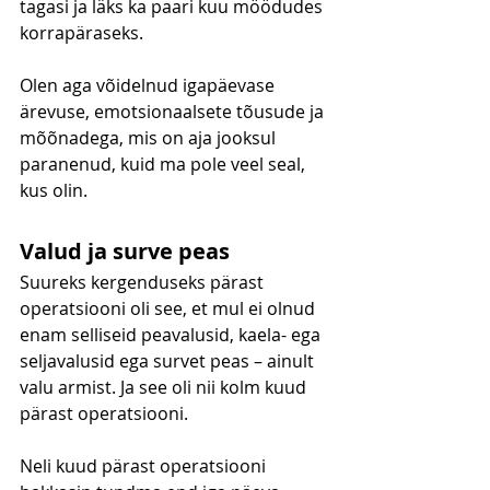
tagasi ja läks ka paari kuu möödudes 
korrapäraseks.
Olen aga võidelnud igapäevase 
ärevuse, emotsionaalsete tõusude ja 
mõõnadega, mis on aja jooksul 
paranenud, kuid ma pole veel seal, 
kus olin.
Valud ja surve peas
Suureks kergenduseks pärast 
operatsiooni oli see, et mul ei olnud 
enam selliseid peavalusid, kaela- ega 
seljavalusid ega survet peas – ainult 
valu armist. Ja see oli nii kolm kuud 
pärast operatsiooni.
Neli kuud pärast operatsiooni 