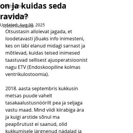
on ja kuidas seda
Retseptid
ravida?
Loomulik ilu
Updated:
Aug 30, 2025
Eeterlikud õlid
Otsustasin allolevat jagada, et 
loodetavasti jõuaks info inimesteni, 
kes on läbi elanud midagi sarnast ja 
mõtlevad, kuidas teised inimesed 
taastuvad sellisest ajuoperatsioonist 
nagu ETV (Endoskoopiline kolmas 
ventrikulostoomia).
2018. aasta septembris kukkusin 
metsas puude vahelt 
tasakaalustusnöörilt pea ja seljaga 
vastu maad. Mind viidi kiirabiga ära 
ja kuigi arstide sõnul ma 
peapõrutust ei saanud, olid 
kukkumisele järgnenud nädalad ja 