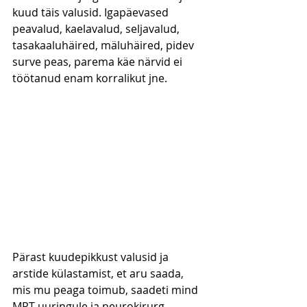
kuud täis valusid. Igapäevased 
peavalud, kaelavalud, seljavalud, 
tasakaaluhäired, mäluhäired, pidev 
surve peas, parema käe närvid ei 
töötanud enam korralikut jne.
Pärast kuudepikkust valusid ja 
arstide külastamist, et aru saada, 
mis mu peaga toimub, saadeti mind 
MRT uuringule ja neurokirurg 