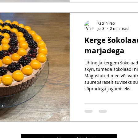
toetavad paremat ainevahet
Katrin Peo
Jul 3
2 min read
Kerge šokolaad
marjadega
Lihtne ja kergem šokolaadi
skyri, tumeda šokolaadi n
Magustatud mee või vahtr
suurepäraselt suviseks sü
sõpradega jagamiseks.