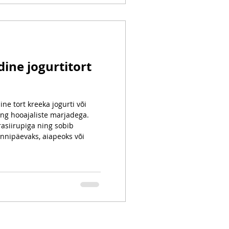
use ja pikaajalist tervist.
ine jogurtitort
ne tort kreeka jogurti või
ing hooajaliste marjadega.
asiirupiga ning sobib
nnipäevaks, aiapeoks või