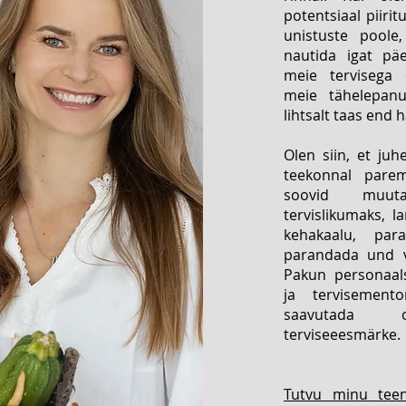
potentsiaal piir
unistuste poole
nautida igat päe
meie tervisega 
meie tähelepan
lihtsalt taas end 
Olen siin, et ju
teekonnal parem
soovid muut
tervislikumaks, 
kehakaalu, par
parandada und v
Pakun personaal
ja tervisemento
saavutada o
terviseeesmärke.
Tutvu minu teen