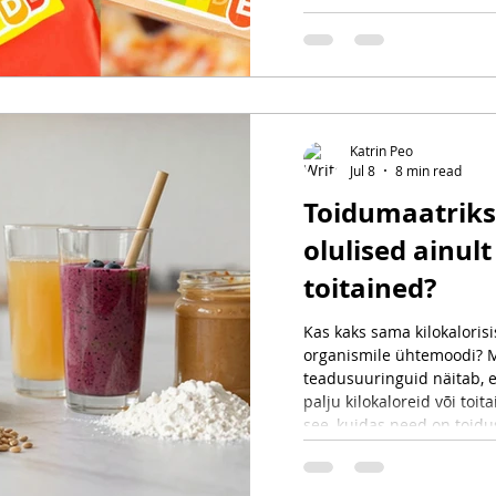
tarbijale lihtsamaks. Selle
Nutri-Score, kuidas see to
toetab ja millised on s
Katrin Peo
Jul 8
8 min read
Toidumaatriks
olulised ainult
toitained?
Kas kaks sama kilokaloris
organismile ühtemoodi? M
teadusuuringuid näitab, et
palju kilokaloreid või toita
see, kuidas need on toidus
saad teada, mis on toidum
mõjutab seedimist, veresu
toitainete omastamist nin