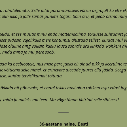
 rahulolematu. Selle pildi parandamiseks võtsin aeg-ajalt ka ette ek
 olin ikka ja jälle samas punktis tagasi. Sain aru, et peab olema ming
elda, et see muutis minu enda mõttemaailma, toidusse suhtumist ja
uses pidasin vajalikuks meie kohtumisi alustada sellest, kuidas mul
 üldse oluline ning võiksin kaalu lausa sõbrale ära kinkida. Rohkem 
oit, mida mina ja mu pere sööb.
da ka beebiootele, mis meie pere jaoks oli olnud pikk ja keeruline t
ise võitlema selle nimel, et erinevate dieetide juures ellu jääda. Seeg
ise, kuidas tervislikumalt toituda.
rääkida nii põnevaks, et endal tekkis huvi aina rohkem asju edasi lu
, mida ja milleks ma teen. Ma väga tänan Katrinit selle sihi eest!
36-aastane naine, Eesti