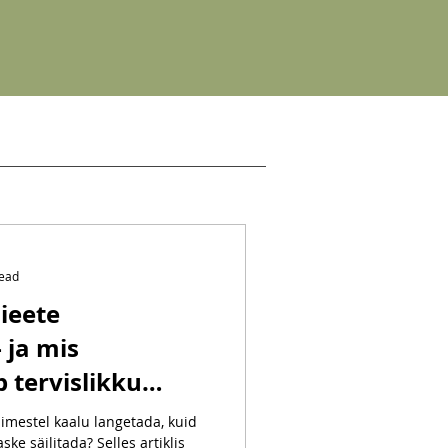
read
ieete
 ja mis
b tervislikku
ajaliselt hoida
imestel kaalu langetada, kuid
ke säilitada? Selles artiklis