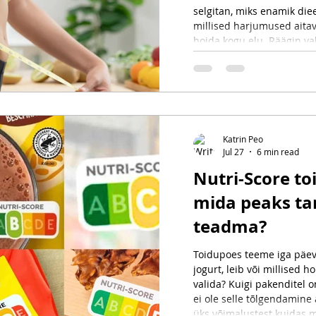
selgitan, miks enamik diee
millised harjumused aitav
hoida kogu elu. Räägin val
liikumise, paindliku toitum
olulisusest ning jagan prak
Katrin Peo
Jul 27
6 min read
Nutri-Score to
mida peaks tar
teadma?
Toidupoes teeme iga päev
jogurt, leib või millised
valida? Kuigi pakenditel o
ei ole selle tõlgendamine 
üks võimalustest kuidas 