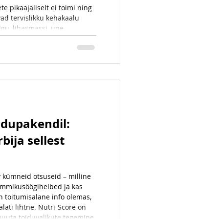
te pikaajaliselt ei toimi ning
ad tervislikku kehakaalu
gu, lihasmassi, une,
ise ja jätkusuutlike eluviiside
tilisi soovitusi
idupakendil:
bija sellest
 kümneid otsuseid – milline
 hommikusöögihelbed ja kas
n toitumisalane info olemas,
alati lihtne. Nutri-Score on
muuta toiduvalikute tegemine