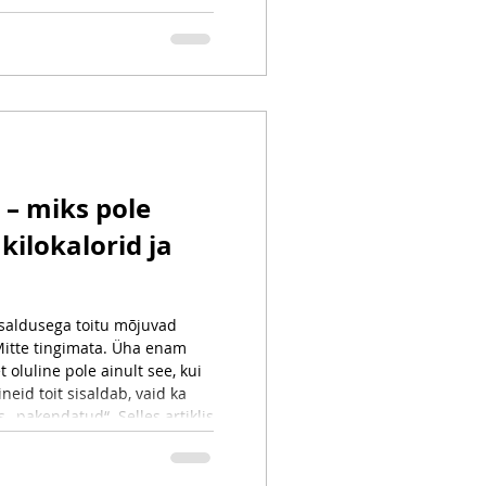
s artiklis kirjutan, mis on
imib, milline teadus seda
elle piirangud.
 – miks pole
 kilokalorid ja
isaldusega toitu mõjuvad
itte tingimata. Üha enam
 oluline pole ainult see, kui
ineid toit sisaldab, vaid ka
 „pakendatud“. Selles artiklis
aatriks, miks toidu struktuur
hkrut, täiskõhutunnet ja
g kuidas teha valikuid, mis