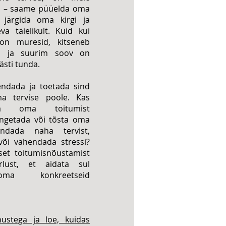
itu – saame püüelda oma
, järgida oma kirgi ja
va täielikult. Kuid kui
on muresid, kitseneb
u ja suurim soov on
hästi tunda.
hendada ja toetada sind
a tervise poole. Kas
a oma toitumist
langetada või tõsta oma
andada naha tervist,
õi vähendada stressi?
set toitumisnõustamist
rlust, et aidata sul
ma konkreetseid
ustega ja loe, kuidas