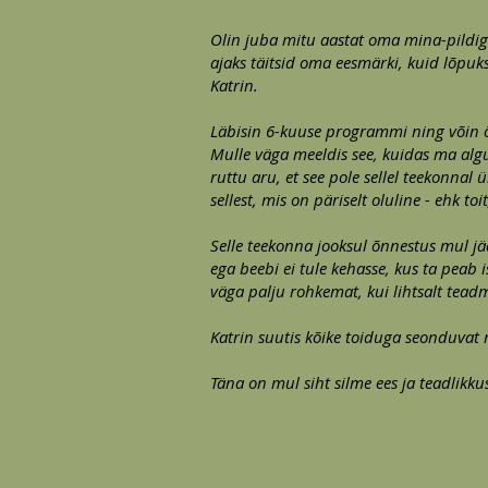
Olin juba mitu aastat oma mina-pildiga
ajaks täitsid oma eesmärki, kuid lõpuks
Katrin.
Läbisin 6-kuuse programmi ning võin ö
Mulle väga meeldis see, kuidas ma alg
ruttu aru, et see pole sellel teekonnal
sellest, mis on päriselt oluline - ehk t
Selle teekonna jooksul õnnestus mul jää
ega beebi ei tule kehasse, kus ta peab 
väga palju rohkemat, kui lihtsalt teadm
Katrin suutis kõike toiduga seonduvat 
Täna on mul siht silme ees ja teadlikkus