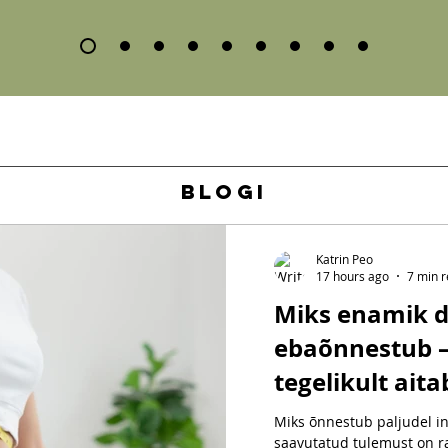
BLOGI
Katrin Peo
17 hours ago
7 min 
Miks enamik d
ebaõnnestub –
tegelikult aita
kehakaalu pika
Miks õnnestub paljudel in
saavutatud tulemust on ras