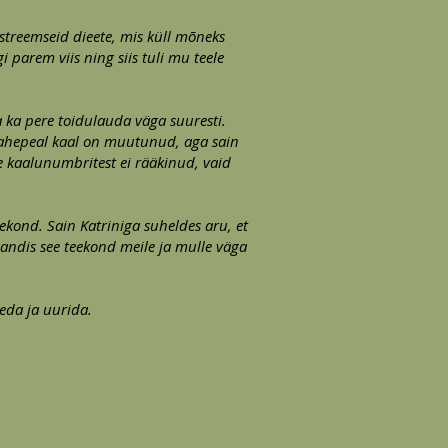
streemseid dieete, mis küll mõneks
i parem viis ning siis tuli mu teele
 ka pere toidulauda väga suuresti.
 vahepeal kaal on muutunud, aga sain
me kaalunumbritest ei rääkinud, vaid
eekond. Sain Katriniga suheldes aru, et
a andis see teekond meile ja mulle väga
geda ja uurida.