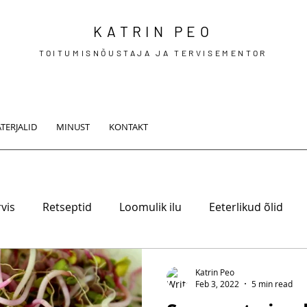
KATRIN PEO
TOITUMISNÕUSTAJA JA TERVISEMENTOR
TERJALID
MINUST
KONTAKT
vis
Retseptid
Loomulik ilu
Eeterlikud õlid
Katrin Peo
Feb 3, 2022
5 min read