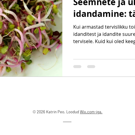
Seemnete ja 
idandamine: tä
Kui armastad tervislikku to
idanditest ja idandite suur
tervisele. Kuid kui oled keegi
© 2026 Katrin Peo. Loodud
Wix.com-iga.