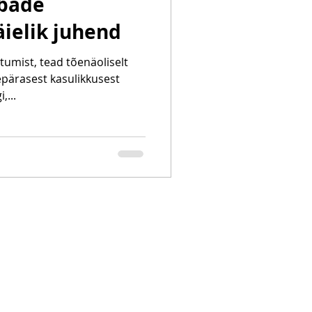
ubade
ielik juhend
itumist, tead tõenäoliselt
epärasest kasulikkusest
,...