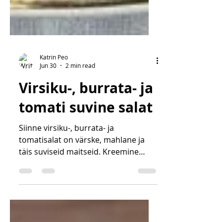
Katrin Peo
Jun 30
2 min read
Virsiku-, burrata- ja
tomati suvine salat
Siinne virsiku-, burrata- ja
tomatisalat on värske, mahlane ja
täis suviseid maitseid. Kreemine
burrata, küpsed virsikud, magusad