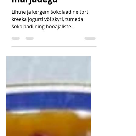
jogurtitort
marjadega
Lihtne ja kergem šokolaadine tort
kreeka jogurti või skyri, tumeda
šokolaadi ning hooajaliste
marjadega. Magustatud mee või
vahtrasiirupiga ning sobib
suurepäraselt suviseks
sünnipäevaks, aiapeoks või
sõpradega jagamiseks.