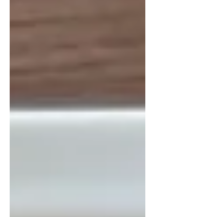
tomatid, basiilik, pekaanipähklid ja
granaatõunaseemned loovad kauni
salati, mis sobib suurepäraselt
grillitud kala, liha või värske hapusaia
kõrvale.