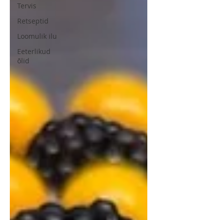
Tervis
Retseptid
Loomulik ilu
Eeterlikud
õlid