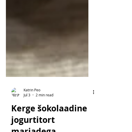
Katrin Peo
Jul 3
2 min read
Kerge šokolaadine