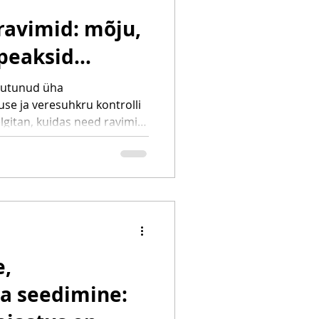
ravimid: mõju,
 peaksid
uutunud üha
se ja veresuhkru kontrolli
selgitan, kuidas need ravimid
takse ning milline roll on
l pikaajalise tervise
e,
a seedimine: