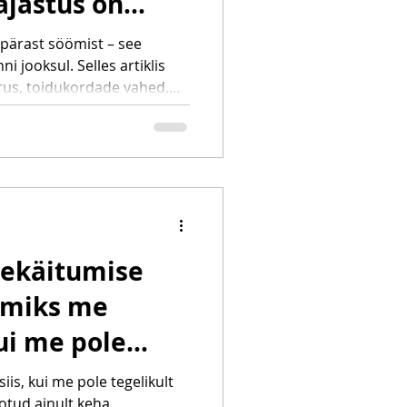
ajastus on
ui see, mida sa
 pärast söömist – see
ni jooksul. Selles artiklis
rus, toidukordade vahed,
kadiaanrütm mõjutavad
ergiataset ning kehakaalu.
ovitused, kuidas toetada oma
i.
itekäitumise
– miks me
ui me pole
iis, kui me pole tegelikult
eotud ainult keha