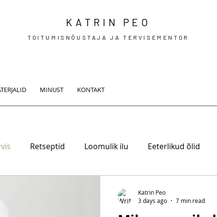
KATRIN PEO
TOITUMISNÕUSTAJA JA TERVISEMENTOR
TERJALID
MINUST
KONTAKT
vis
Retseptid
Loomulik ilu
Eeterlikud õlid
Katrin Peo
3 days ago
7 min read