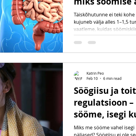
miks söömise 
sama oluline k
Täiskõhutunne ei teki kohe
kujuneb välja alles 1–1,5 tun
sööd
vaatleme, kuidas söömiskii
seedetrakti rütmid ja tsir
seedimist, veresuhkrut, en
Lisaks saad praktilised so
organismi loomulikku rütm
Katrin Peo
Feb 10
6 min read
Söögiisu ja to
regulatsioon 
sööme, isegi k
näljased?
Miks me sööme vahel isegi s
näljased? Söögiisu ei ole s