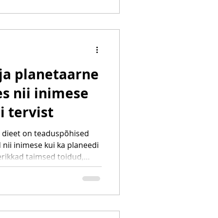
rgiataset, soolestiku
g jagan 25 tervislikumat
näksidele.
 ja planetaarne
es nii inimese
i tervist
ne dieet on teaduspõhised
 nii inimese kui ka planeedi
nerikkad taimsed toidud,
ähklid ja köögiviljad võivad
ist, ainevahetust ja
.