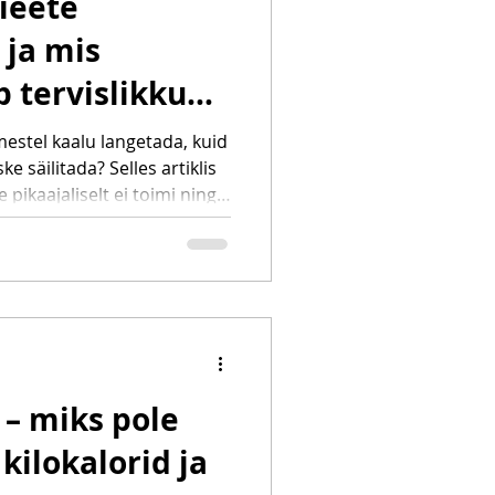
ieete
 ja mis
b tervislikku
ajaliselt hoida
mestel kaalu langetada, kuid
 säilitada? Selles artiklis
 pikaajaliselt ei toimi ning
d tervislikku kehakaalu
u, lihasmassi, une,
e ja jätkusuutlike eluviiside
lisi soovitusi
 – miks pole
 kilokalorid ja