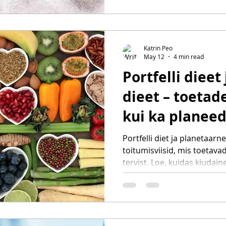
mõjutavad veresuhkrut, ene
tervist ja üldist heaolu nin
alternatiivi populaarsetele 
Katrin Peo
May 12
4 min read
Portfelli dieet
dieet – toetad
kui ka planeed
Portfelli diet ja planetaar
toitumisviisid, mis toetavad
tervist. Loe, kuidas kiudai
täisteraviljad, kaunviljad, p
aidata toetada südame terv
keskkonna jätkusuutlikkust