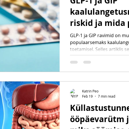
GLP-1 ja GIP
kaalulangetus
riskid ja mida
teadma
GLP-1 ja GIP ravimid on m
populaarsemaks kaalulangu
toetamisel. Selles artiklis 
toimivad, kellele neid määra
toitumisel, valgul ja elustiili
toetamisel.
Katrin Peo
Feb 19
7 min read
Küllastustunn
ööpäevarütm j