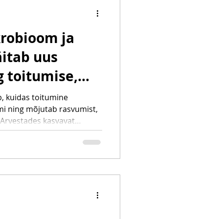
krobioom ja
äitab uus
g toitumise,
, kuidas toitumine
i ning mõjutab rasvumist,
iguste kohta
 Arvestades kasvavat
s kui Eestis, on see
, mida see tähendab sinu
le.