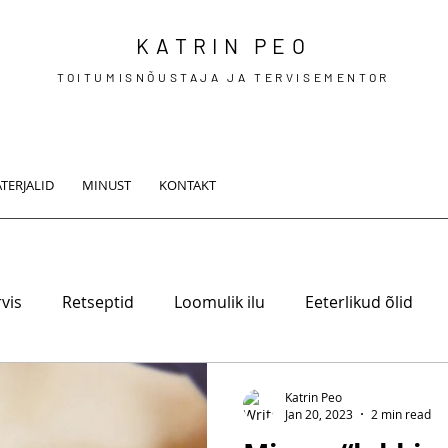
KATRIN PEO
TOITUMISNÕUSTAJA JA TERVISEMENTOR
TERJALID
MINUST
KONTAKT
vis
Retseptid
Loomulik ilu
Eeterlikud õlid
Katrin Peo
Jan 20, 2023
2 min read