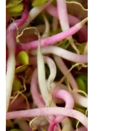
Tervis
Retseptid
Loomulik ilu
Eeterlikud õlid