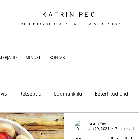
KATRIN PEO
TOITUMISNÕUSTAJA JA TERVISEMENTOR
TERJALID
MINUST
KONTAKT
vis
Retseptid
Loomulik ilu
Eeterlikud õlid
Katrin Peo
Jan 29, 2021
7 min read