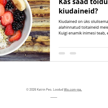
Kas saad toidu
kiudaineid?
Kiudained on üks olulisema
alahinnatud toitaineid mei
Kuigi enamik inimesi teab, 
seedimise korras, ulatub 
Piisav kiudainete tarbimine
mikrobioomi, aitab hoida v
kolesteroolitaseme normis
ning on seotud väiksema 
veresoonkonnahaiguste, 2. 
jämesoolevähi riskiga. Para
© 2026 Katrin Peo. Loodud
Wix.com-iga.