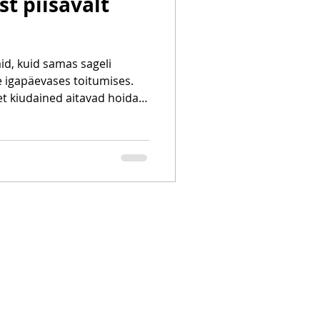
st piisavalt
id, kuid samas sageli
e igapäevases toitumises.
et kiudained aitavad hoida
nende mõju palju kaugemale.
 toetab soolestiku
eresuhkru tasakaalus ja
, suurendab täiskõhutunnet
südame-
tüüpi diabeedi ja
ku ei saa suur osa inim