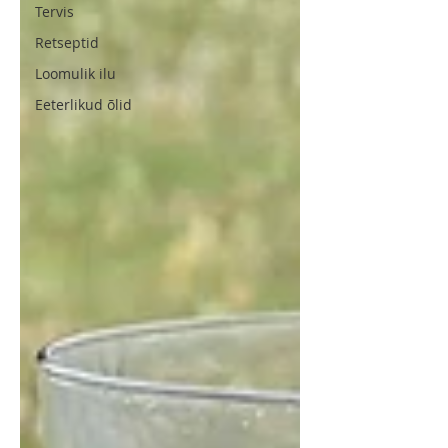
Tervis
Retseptid
Loomulik ilu
Eeterlikud õlid