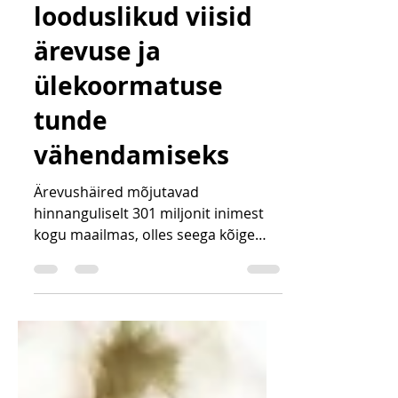
Tõhusad
looduslikud viisid
ärevuse ja
ülekoormatuse
tunde
vähendamiseks
Ärevushäired mõjutavad
hinnanguliselt 301 miljonit inimest
kogu maailmas, olles seega kõige
levinum vaimse tervise probleem (
allikas: WHO, 2023 ). Olen varemalt
kirjutanud stressist ja jaganud nippe
stressiga toimetulekuks . Käesolevas
artiklis süvenen rohkem ärevuse ja