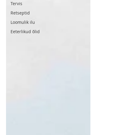
Tervis
Retseptid
Loomulik ilu
Eeterlikud õlid