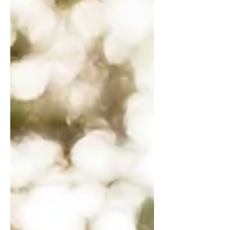
ülekoormatuse teemadesse, kuna nii
need kui ka stress võivad põhjustada
hormoonide tasakaaluhäireid,
seedeprobleeme, kehakaalutõusu
või -langust, viljatust, polütsüstiliste
munasarjade sündroomi naistel, ja