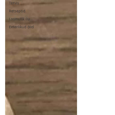
Tervis
Retseptid
Loomulik ilu
Eeterlikud õlid