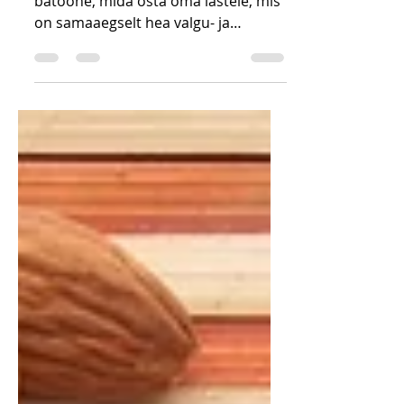
Mul on raskusi Eestis leida tervislikke
batoone, mida osta oma lastele, mis
on samaaegselt hea valgu- ja
energiaallikad ning mis on hea...