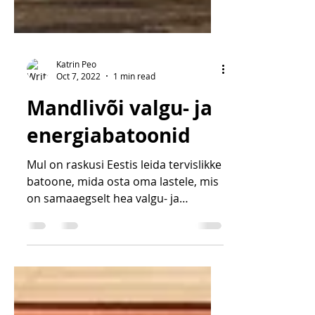
Katrin Peo
Oct 7, 2022
1 min read
Mandlivõi valgu- ja
energiabatoonid
Mul on raskusi Eestis leida tervislikke
batoone, mida osta oma lastele, mis
on samaaegselt hea valgu- ja
energiaallikad ning mis on hea...