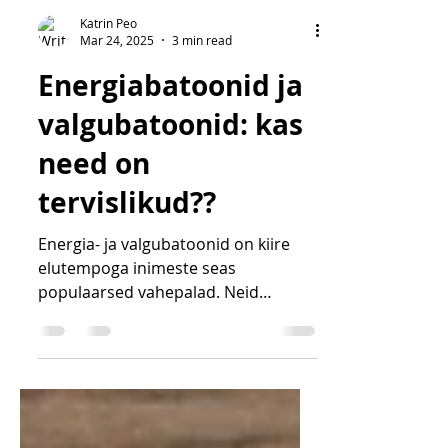
Katrin Peo
Mar 24, 2025
3 min read
Energiabatoonid ja
valgubatoonid: kas
need on
tervislikud??
Energia- ja valgubatoonid on kiire
elutempoga inimeste seas
populaarsed vahepalad. Neid
reklaamitakse kui energiat tõstvaid ja
lihaste...