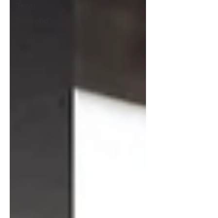
Tervis
Retseptid
Loomulik ilu
Eeterlikud õlid