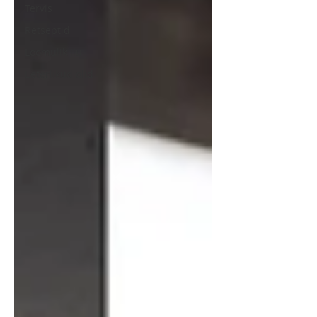
Tervis
Retseptid
Loomulik ilu
Eeterlikud õlid