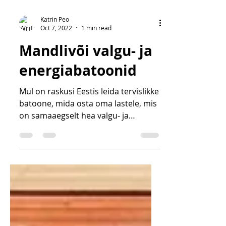
Katrin Peo
Oct 7, 2022
1 min read
Mandlivõi valgu- ja
energiabatoonid
Mul on raskusi Eestis leida tervislikke
batoone, mida osta oma lastele, mis
on samaaegselt hea valgu- ja
energiaallikad ning mis on hea...