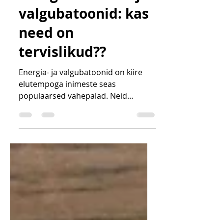
Energiabatoonid ja
valgubatoonid: kas
need on
tervislikud??
Energia- ja valgubatoonid on kiire
elutempoga inimeste seas
populaarsed vahepalad. Neid
reklaamitakse kui energiat tõstvaid ja
lihaste...