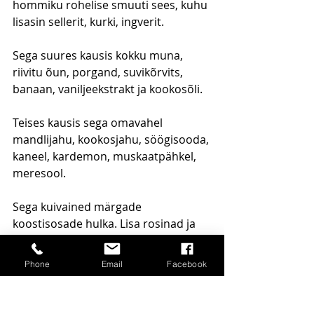
hommiku rohelise smuuti sees, kuhu 
lisasin sellerit, kurki, ingverit.  
Sega suures kausis kokku muna, 
riivitu õun, porgand, suvikõrvits, 
banaan, vaniljeekstrakt ja kookosõli.
Teises kausis sega omavahel 
mandlijahu, kookosjahu, söögisooda, 
kaneel, kardemon, muskaatpähkel, 
meresool.
Sega kuivained märgade 
koostisosade hulka. Lisa rosinad ja 
purusta käte vahel kreeka pähklid 
taigna hulka. Sega hästi läbi.
Phone
Email
Facebook
Võta supilusikas ja tõsta taigen 
muffinivormidesse. Küpseta ahjus 20 