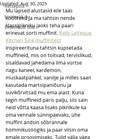
Updated:
Aug 30, 2025
Retseptid
Mu lapsed alustasid eile taas 
Loomulik ilu
kooliteed ja ma tahtsin nende 
klassipikniku jaoks teha paari 
Eeterlikud õlid
erinevat sorti muffinit. 
Kelly LeVeque 
Kitchen Sink muffinitest
inspireerituna tahtsin küpsetada 
muffineid, mis on toitvad, tervislikud, 
sisaldavad jahedama ilma vürtse 
nagu kaneel, kardemon, 
muskaatpähkel, vanilje ja milles saan 
kasutada martsipaniõunu ja 
suvikõrvitsad mu ema aiast. Kuna 
tegin muffineid päris palju, siis sain 
neid võtta kaasa lisaks piknikule ka 
oma vennale sünnipäevaks, ühe 
muffini andsin sõbrannale 
hommikusöögiks ja paar viisin oma 
emale proovimiseks. Tulid välja väga 