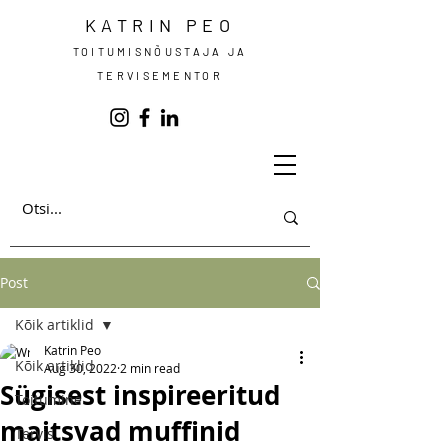
KATRIN PEO
TOITUMISNÕUSTAJA JA
TERVISEMENTOR
Post
Kõik artiklid
Katrin Peo
Kõik artiklid
Aug 30, 2022
2 min read
Sügisest inspireeritud
Toitumine
maitsvad muffinid
Tervis