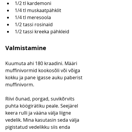
1/2 tl kardemoni
1/4 tl muskaatpähklit
1/4 tl meresoola
1/2 tassi rosinaid
1/2 tassi kreeka pähkleid
Valmistamine
Kuumuta ahi 180 kraadini. Määri 
muffinivormid kookosõli või võiga 
kokku ja pane igasse auku paberist 
muffinivorm.
Riivi õunad, porgad, suvikõrvits 
puhta köögirätiku peale. Seejärel 
keera rulli ja vääna välja liigne 
vedelik. Mina kasutasin seda välja 
pigistatud vedelikku siis enda 