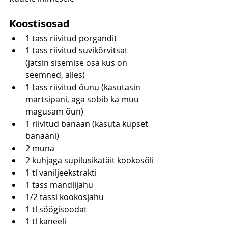
Koostisosad
1 tass riivitud porgandit
1 tass riivitud suvikõrvitsat 
(jätsin sisemise osa kus on 
seemned, alles)
1 tass riivitud õunu (kasutasin 
martsipani, aga sobib ka muu 
magusam õun)
1 riivitud banaan (kasuta küpset 
banaani)
2 muna
2 kuhjaga supilusikatäit kookosõli
1 tl vaniljeekstrakti
1 tass mandlijahu
1/2 tassi kookosjahu
1 tl söögisoodat
1 tl kaneeli