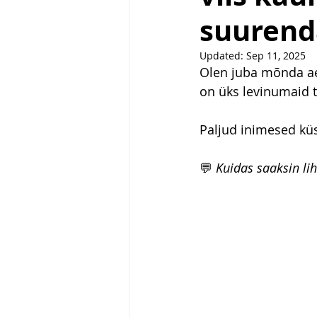
suurend
Updated:
Sep 11, 2025
Olen juba mõnda aeg
on üks levinumaid t
Paljud inimesed kü
💬 
Kuidas saaksin lih