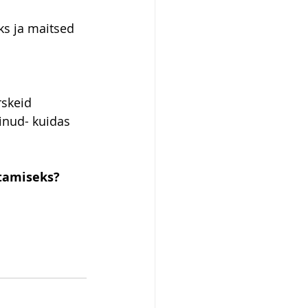
s ja maitsed 
rskeid 
vinud- kuidas 
utamiseks?