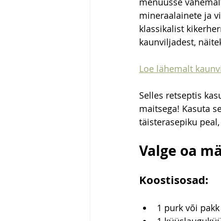
menüüsse vähemalt 
mineraalainete ja v
klassikalist kikerh
kaunviljadest, näite
Loe lähemalt kaunvilj
Selles retseptis ka
maitsega! Kasuta sed
täisterasepiku peal,
Valge oa mä
Koostisosad:
1 purk või pakk