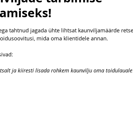
amiseks!
a tahtnud jagada ühte lihtsat kaunviljamäärde retsep
oidusoovitusi, mida oma klientidele annan. 
sivad:
tsalt ja kiiresti lisada rohkem kaunvilju oma toidulauale