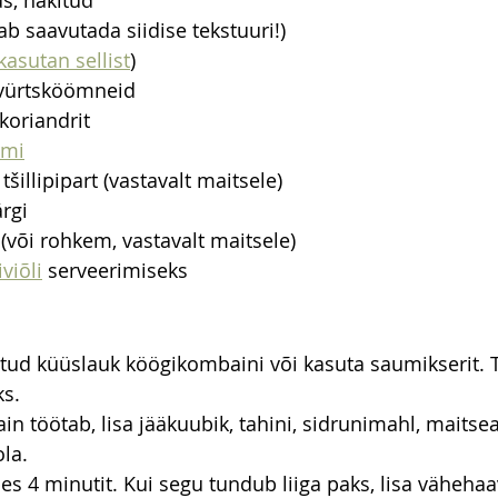
s, hakitud
ab saavutada siidise tekstuuri!)
kasutan sellist
)
d vürtsköömneid
koriandrit
rmi
tšillipipart (vastavalt maitsele)
ärgi
(või rohkem, vastavalt maitsele)
iviõli
 serveerimiseks
itud küüslauk köögikombaini või kasuta saumikserit. T
ks.
n töötab, lisa jääkuubik, tahini, sidrunimahl, maitsea
la.
 4 minutit. Kui segu tundub liiga paks, lisa vähehaav