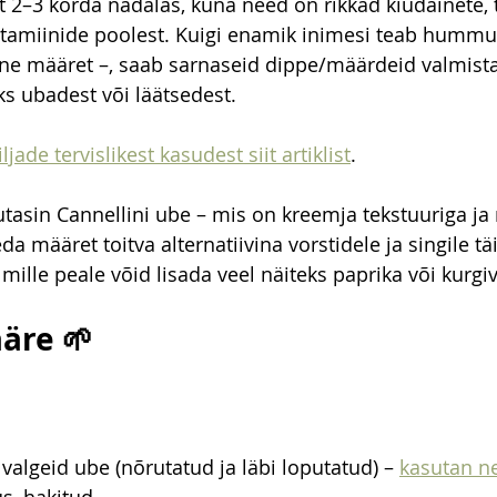
2–3 korda nädalas, kuna need on rikkad kiudainete, t
itamiinide poolest. Kuigi enamik inimesi teab hummus
erne määret –, saab sarnaseid dippe/määrdeid valmista
ks ubadest või läätsedest.
ade tervislikest kasudest siit artiklist
.
sutasin Cannellini ube – mis on kreemja tekstuuriga j
a määret toitva alternatiivina vorstidele ja singile täi
 mille peale võid lisada veel näiteks paprika või kurgivi
äre 🌱
 valgeid ube (nõrutatud ja läbi loputatud) – 
kasutan n