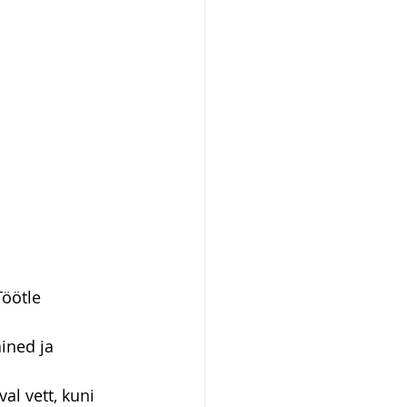
öötle 
ined ja 
al vett, kuni 