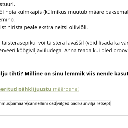
stuuri.
või hoia külmkapis (külmikus muutub määre paksemak
mini).
t nirista peale ekstra neitsi oliiviõli.
 täisterasepikul või täistera lavaššil (võid lisada ka vä
serveeri köögiviljaviiludega. Anna teada kui oled proo
lju tihti? Milline on sinu lemmik viis nende kas
eritud pähklijuustu
 määrdena!
mmus
oamääre
cannelliini oad
valged oad
kaunvilja retsept