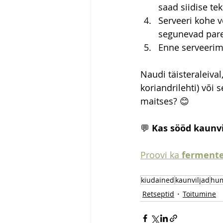
saad siidise tek
Serveeri kohe 
segunevad pare
Enne serveerimis
Naudi täisteraleival,
koriandrilehti) või 
maitses? 😊
💬 
Kas sööd kaunvi
Proovi ka 
fermente
kiudained
kaunviljad
hu
Retseptid
Toitumine