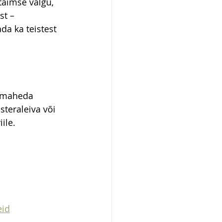
aimse valgu, 
t – 
da ka teistest 
a maheda 
steraleiva või 
ile.
eid