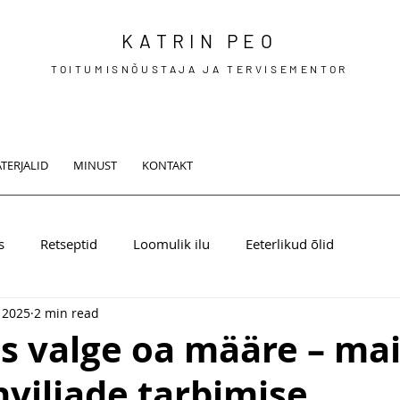
KATRIN PEO
TOITUMISNÕUSTAJA JA TERVISEMENTOR
TERJALID
MINUST
KONTAKT
s
Retseptid
Loomulik ilu
Eeterlikud õlid
 2025
2 min read
s valge oa määre – mai
nviljade tarbimise