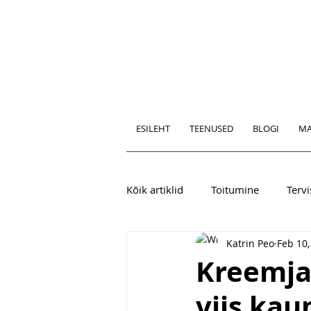
ESILEHT
TEENUSED
BLOGI
MA
Kõik artiklid
Toitumine
Tervi
Katrin Peo
Feb 10,
Kreemja
viis kau