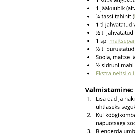
1 küüslauguküü
1 jääkuubik (ait
¼ tassi tahinit (
1 tl jahvatatu
½ tl jahvatatud 
1 spl 
maitsepä
½ tl purustatud 
Soola, maitse j
½ sidruni mahl 
Ekstra neitsi oli
Valmistamine:
Lisa oad ja hak
ühtlaseks segu
Kui köögikombai
näpuotsaga soo
Blenderda umbes