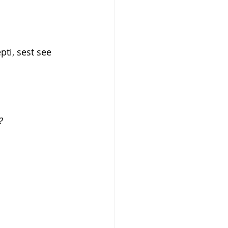
ti, sest see 
?