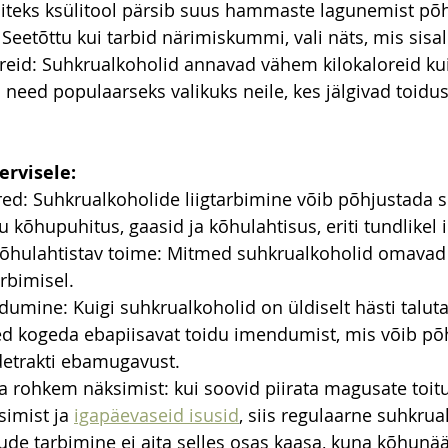
iteks ksülitool pärsib suus hammaste lagunemist põh
 Seetõttu kui tarbid närimiskummi, vali näts, mis sisal
eid: Suhkrualkoholid annavad vähem kilokaloreid kui
need populaarseks valikuks neile, kes jälgivad toidus
ervisele:
red: Suhkrualkoholide liigtarbimine võib põhjustada s
kõhupuhitus, gaasid ja kõhulahtisus, eriti tundlikel 
kõhulahtistav toime: Mitmed suhkrualkoholid omavad l
arbimisel.
umine: Kuigi suhkrualkoholid on üldiselt hästi taluta
 kogeda ebapiisavat toidu imendumist, mis võib põ
detrakti ebamugavust.
 rohkem näksimist: kui soovid piirata magusate toitu
imist ja 
igapäevaseid isusid
, siis regulaarne suhkrua
tude tarbimine ei aita selles osas kaasa, kuna kõhunä