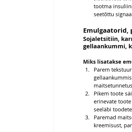
tootma insuliin
seetõttu signaa
Emulgaatorid, 
Sojaletsitiin, ka
gellaankummi, k
Miks lisatakse emu
Parem tekstuur:
gellaankummist
maitsetunnetus
Pikem toote säi
erinevate toote
seeläbi toodete
Paremad maitse
kreemisust, p