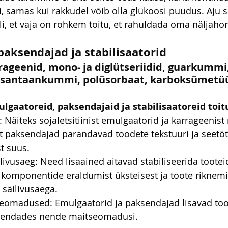
i, samas kui rakkudel võib olla glükoosi puudus. Aju 
li, et vaja on rohkem toitu, et rahuldada oma näljah
paksendajad ja stabilisaatorid
rrageenid, mono- ja diglütseriidid, guarkummi,
santaankummi, polüsorbaat, karboksümetüül
lgaatoreid, paksendajaid ja stabilisaatoreid toi
 Näiteks sojaletsitiinist emulgaatorid ja karrageenist 
 paksendajad parandavad toodete tekstuuri ja seetõt
t suus.
livusaeg: Need lisaained aitavad stabiliseerida tooteid
 komponentide eraldumist üksteisest ja toote riknemi
 säilivusaega.
omadused: Emulgaatorid ja paksendajad lisavad too
arendades nende maitseomadusi.