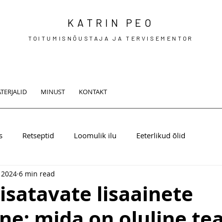
KATRIN PEO
TOITUMISNÕUSTAJA JA TERVISEMENTOR
TERJALID
MINUST
KONTAKT
s
Retseptid
Loomulik ilu
Eeterlikud õlid
 2024
6 min read
lisatavate lisaainete
ne: mida on oluline te