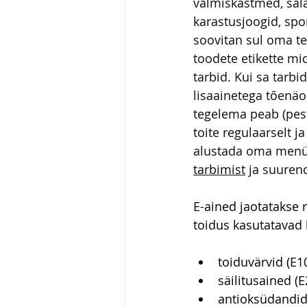
valmiskastmed, sala
karastusjoogid, spor
soovitan sul oma te
toodete etikette mid
tarbid. Kui sa tarb
lisaainetega tõenäol
tegelema peab (pesti
toite regulaarselt 
alustada oma menü
tarbimist
 ja suuren
E-ained jaotatakse 
toidus kasutatavad 
toiduvärvid (E1
säilitusained (E
antioksüdandid 