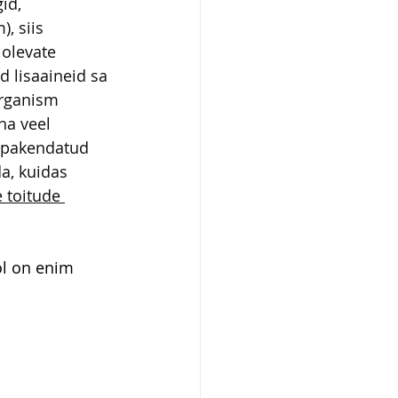
id, 
, siis 
 olevate 
d lisaaineid sa 
organism 
ha veel 
d pakendatud 
a, kuidas 
 toitude 
ol on enim 