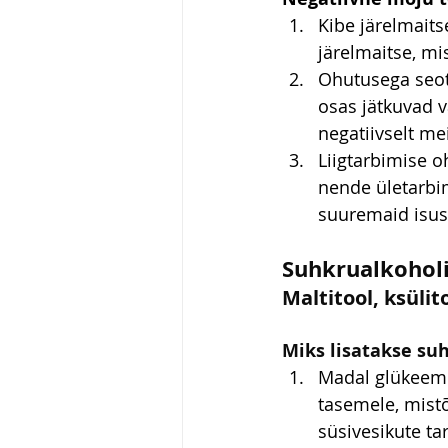
Kibe järelmaits
järelmaitse, mi
Ohutusega seot
osas jätkuvad v
negatiivselt me
Liigtarbimise 
nende ületarbi
suuremaid isusi
Suhkrualkohol
Maltitool, ksülito
Miks lisatakse suh
Madal glükeemi
tasemele, mistõ
süsivesikute ta