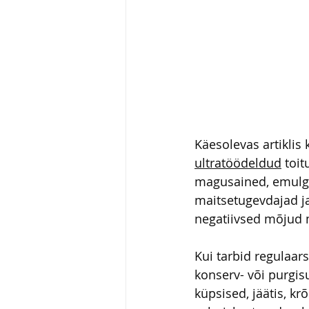
Käesolevas artiklis 
ultratöödeldud
 toi
magusained, emulgaa
maitsetugevdajad ja
negatiivsed mõjud m
Kui tarbid regulaar
konserv- või purgis
küpsised, jäätis, kr