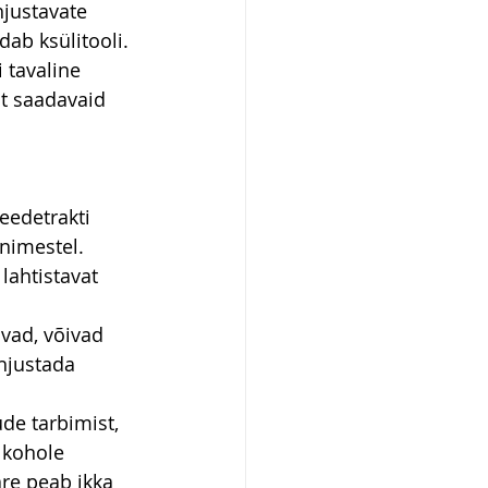
justavate 
dab ksülitooli.
 tavaline 
t saadavaid 
eedetrakti 
inimestel.
ahtistavat 
vad, võivad 
hjustada 
de tarbimist, 
lkohole 
äre peab ikka 