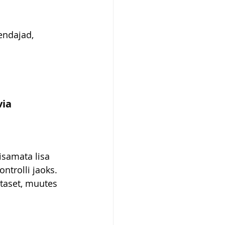
ndajad, 
ia 
samata lisa 
ntrolli jaoks.
aset, muutes 