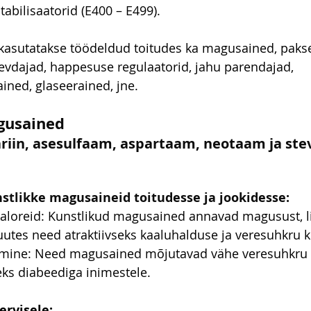
tabilisaatorid (E400 – E499).
 kasutatakse töödeldud toitudes ka 
magusained, pakse
evdajad, happesuse regulaatorid, jahu parendajad, 
ned, glaseerained, jne.
gusained
riin, asesulfaam, aspartaam, neotaam ja stev
nstlikke magusaineid toitudesse ja jookidesse:
kaloreid: Kunstlikud magusained annavad magusust, li
uutes need atraktiivseks kaaluhalduse ja veresuhkru ko
mine: Need magusained mõjutavad vähe veresuhkru t
eks diabeediga inimestele.
ervisele: