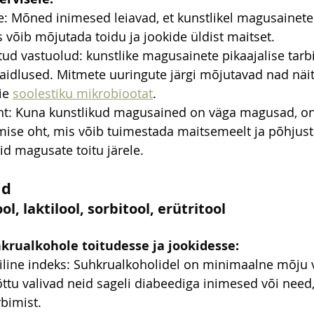
e: Mõned inimesed leiavad, et kunstlikel magusainetel
s võib mõjutada toidu ja jookide üldist maitset.
ud vastuolud: kunstlike magusainete pikaajalise tarb
aidlused. Mitmete uuringute järgi mõjutavad nad näit
ie 
soolestiku mikrobiootat
.
oht: Kuna kunstlikud magusained on väga magusad, o
mise oht, mis võib tuimestada maitsemeelt ja põhjust
d magusate toitu järele.
id
ol, laktilool, sorbitool, erütritool
krualkohole toitudesse ja jookidesse:
line indeks: Suhkrualkoholidel on minimaalne mõju 
ttu valivad neid sageli diabeediga inimesed või need,
rbimist.