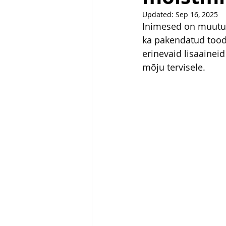
Updated:
Sep 16, 2025
Inimesed on muutum
ka pakendatud toodet
erinevaid lisaainei
mõju tervisele. 