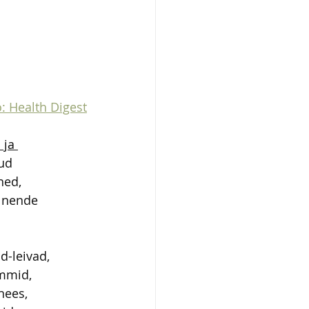
: Health Digest
 ja 
ud 
ned, 
a nende 
-leivad, 
mmid, 
nees, 