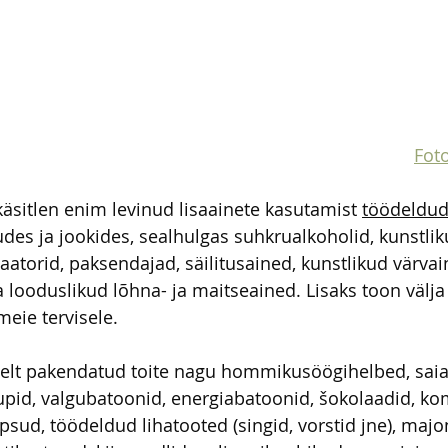
Foto
käsitlen enim levinud lisaainete kasutamist 
töödeldud
tudes ja jookides, sealhulgas suhkrualkoholid, kunstlik
torid, paksendajad, säilitusained, kunstlikud värvai
 looduslikud lõhna- ja maitseained. Lisaks toon välj
eie tervisele.
selt pakendatud toite nagu hommikusöögihelbed, saiad
upid, valgubatoonid, energiabatoonid, šokolaadid, ko
õpsud, töödeldud lihatooted (singid, vorstid jne), majo