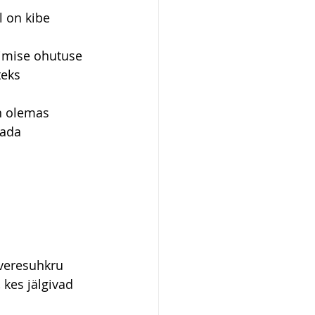
 on kibe 
imise ohutuse 
eks 
n olemas 
ada 
veresuhkru 
 kes jälgivad 