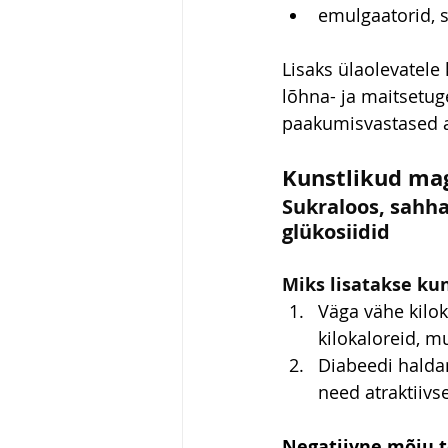
emulgaatorid, s
Lisaks ülaolevatele
lõhna- ja maitsetug
paakumisvastased ai
Kunstlikud ma
Sukraloos, sahha
glükosiidid
Miks lisatakse ku
Väga vähe kilo
kilokaloreid, m
Diabeedi halda
need atraktiivs
Negatiivne mõju t