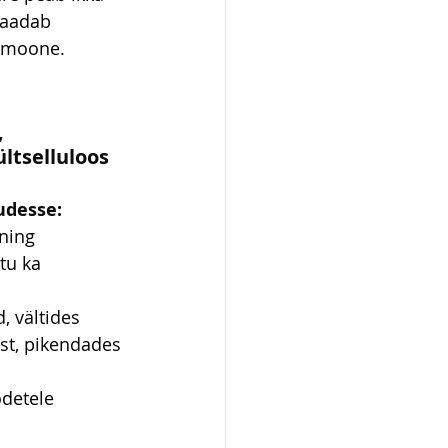
saadab 
ormoone.
 
tselluloos
tudesse
:
ning 
tu ka 
, vältides 
st, pikendades 
detele 