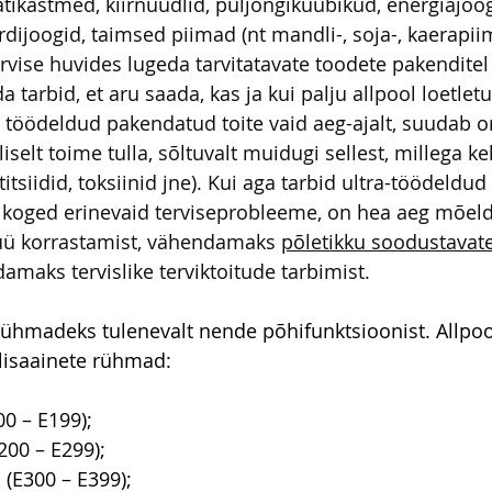
tikastmed, kiirnuudlid, puljongikuubikud, energiajoog
dijoogid, taimsed piimad (nt mandli-, soja-, kaerapiim)
rvise huvides lugeda tarvitatavate toodete pakenditel
a tarbid, et aru saada, kas ja kui palju allpool loetletu
id töödeldud pakendatud toite vaid aeg-ajalt, suudab 
iselt toime tulla, sõltuvalt muidugi sellest, millega ke
tsiidid, toksiinid jne). Kui aga tarbid ultra-töödeldu
ja koged erinevaid terviseprobleeme, on hea aeg mõeld
ü korrastamist, vähendamaks 
põletikku soodustavate
damaks tervislike terviktoitude tarbimist.
rühmadeks tulenevalt nende põhifunktsioonist. Allpo
lisaainete rühmad:
00 – E199);
200 – E299);
(E300 – E399);