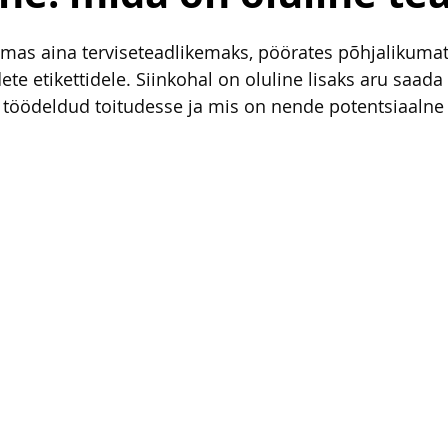
as aina terviseteadlikemaks, pöörates põhjalikumat
e etikettidele. Siinkohal on oluline lisaks aru saada 
d töödeldud toitudesse ja mis on nende potentsiaalne 