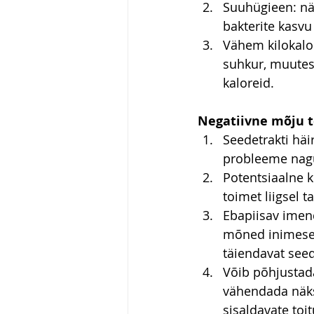
Suuhügieen: nä
bakterite kasvu
Vähem kilokalor
suhkur, muutes 
kaloreid.
Negatiivne mõju t
Seedetrakti häi
probleeme nagu 
Potentsiaalne 
toimet liigsel t
Ebapiisav imend
mõned inimesed
täiendavat see
Võib põhjustada
vähendada näks
sisaldavate toi