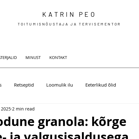
KATRIN PEO
TOITUMISNÕUSTAJA JA TERVISEMENTOR
TERJALID
MINUST
KONTAKT
s
Retseptid
Loomulik ilu
Eeterlikud õlid
 2025
2 min read
odune granola: kõrge
- ja valgusisaldusega