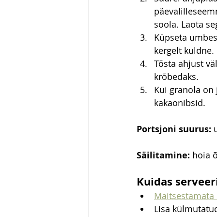
päevalilleseemne
soola. Laota se
Küpseta umbes 3
kergelt kuldne.
Tõsta ahjust vä
krõbedaks.
Kui granola on 
kakaonibsid.
Portsjoni suurus:
 
Säilitamine:
 hoia 
Kuidas serveer
Maitsestamata 
Lisa külmutatu