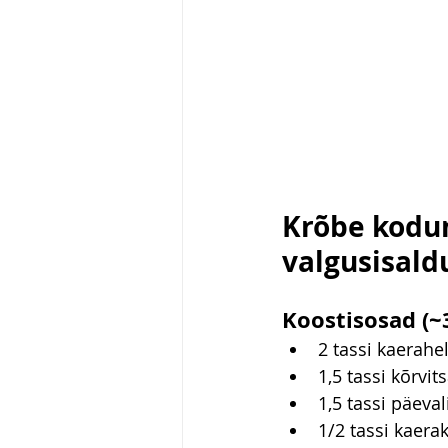
Krõbe kodun
valgusisal
Koostisosad (~
2 tassi kaerahe
1,5 tassi kõrvi
1,5 tassi päeva
1/2 tassi kaerak