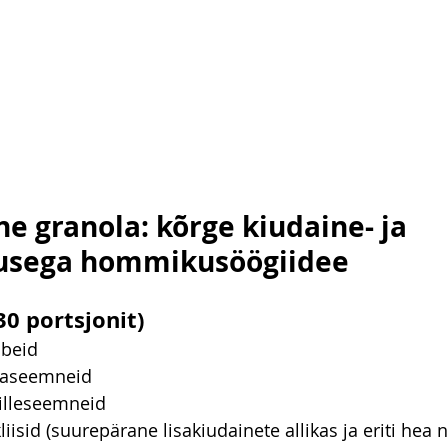
e granola: kõrge kiudaine- ja 
dusega hommikusöögiidee
30 portsjonit)
lbeid
tsaseemneid
lilleseemneid
liisid (suurepärane lisakiudainete allikas ja eriti hea n