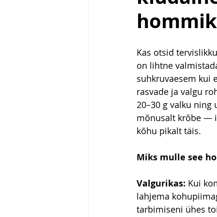
hommik
Kas otsid tervislik
on lihtne valmistad
suhkruvaesem kui e
rasvade ja valgu ro
20–30 g valku ning u
mõnusalt krõbe — i
kõhu pikalt täis.
Miks mulle see h
Valgurikas:
 Kui ko
lahjema kohupiimaga
tarbimiseni ühes to