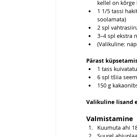
kellel on kõrge 
1 1/5 tassi hak
soolamata)
2 spl vahtrasiir
3–4 spl ekstra ne
(Valikuline: nä
Pärast küpsetamist
1 tass kuivatat
6 spl tšiia see
150 g kakaonibs
Valikuline lisand 
Valmistamine
Kuumuta ahi 18
Suurel ahjupla