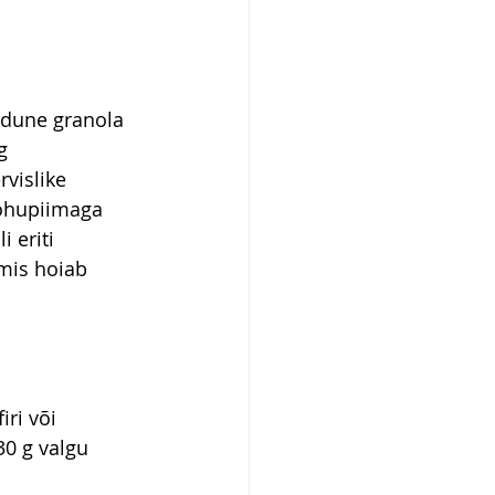
odune granola 
g 
vislike 
kohupiimaga 
 eriti 
mis hoiab 
ri või 
0 g valgu 