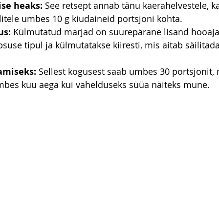
se heaks:
 See retsept annab tänu kaerahelvestele, ka
itele umbes 10 g kiudaineid portsjoni kohta.
us:
 Külmutatud marjad on suurepärane lisand hooajavä
use tipul ja külmutatakse kiiresti, mis aitab säilitada
amiseks:
 Sellest kogusest saab umbes 30 portsjonit, 
mbes kuu aega kui vahelduseks süüa näiteks mune.