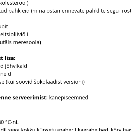
kolesterool)
itud pähkleid (mina ostan erinevate pähklite segu- rös
upit
itsioliiviõli
putäis meresoola)
 lisa:
ud jõhvikaid
mneid
e (kui soovid šokolaadist versioni)
enne serveerimist:
 kanepiseemned
0 °C-ni.
adil sega kokku küpsetuspaberil kaerahelbed, kõrvits