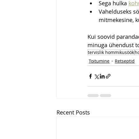
Sega hulka 
koh
Vahelduseks sö
mitmekesine, kui
Kui soovid parandad
minuga ühendust t
tervislik hommikusöök
h
Toitumine
Retseptid
Recent Posts