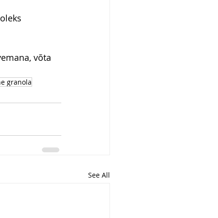
oleks 
vemana, võta 
e granola
See All