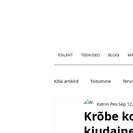
ESILEHT
TEENUSED
BLOGI
MA
Kõik artiklid
Toitumine
Tervi
Katrin Peo
Sep 12,
Krõbe k
kiudaine