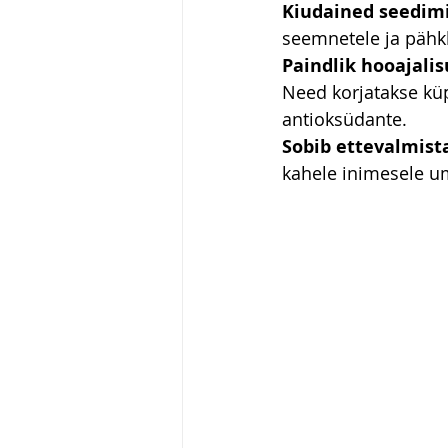
Kiudained seedimi
seemnetele ja pähkl
Paindlik hooajalis
Need korjatakse küps
antioksüdante.
Sobib ettevalmist
kahele inimesele u