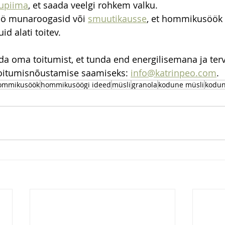
upiima
, et saada veelgi rohkem valku.
ö munaroogasid või 
smuutikausse
, et hommikusöök 
d alati toitev.
a oma toitumist, et tunda end energilisemana ja ter
oitumisnõustamise saamiseks: 
info@katrinpeo.com
.
ommikusöök
hommikusöögi ideed
müsli
granola
kodune müsli
kodun