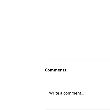
Comments
Write a comment...
Kuidas muudab see mida