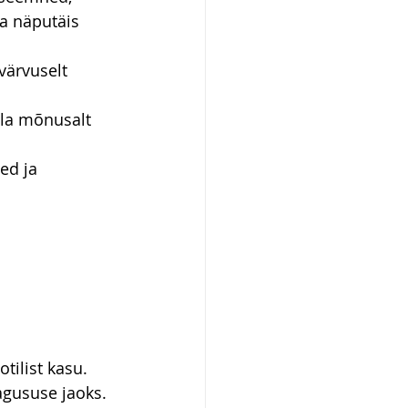
ja näputäis 
värvuselt 
ola mõnusalt 
ed ja 
otilist kasu.
agususe jaoks.