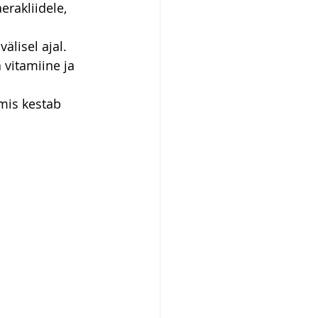
erakliidele, 
lisel ajal. 
 vitamiine ja 
mis kestab 