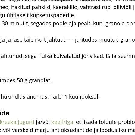
d, hakitud pähklid, kaerakliid, vahtrasiirup, oliiviõli 
gu ühtlaselt küpsetuspaberile.
0 minutit, segades poole aja pealt, kuni granola on 
lja ja lase täielikult jahtuda — jahtudes muutub gran
jahtunud, sega hulka kuivatatud jõhvikad, tšiia seemn
umbes 50 g granolat.
õhukindlas anumas. Tarbi 1 kuu jooksul.
ida
kreeka jogurti
 ja/või 
keefiriga
, et lisada toidule probio
d või värskeid marju antioksüdantide ja loodusliku m