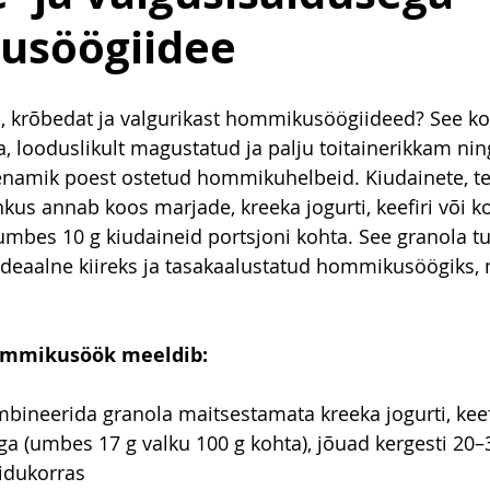
usöögiidee
ku, krõbedat ja valgurikast hommikusöögiideed? See k
a, looduslikult magustatud ja palju toitainerikkam nin
namik poest ostetud hommikuhelbeid. Kiudainete, ter
hkus annab koos marjade, kreeka jogurti, keefiri või 
mbes 10 g kiudaineid portsjoni kohta. See granola tuli
deaalne kiireks ja tasakaalustatud hommikusöögiks, 
ommikusöök meeldib:
mbineerida granola maitsestamata kreeka jogurti, keefi
 (umbes 17 g valku 100 g kohta), jõuad kergesti 20–3
idukorras