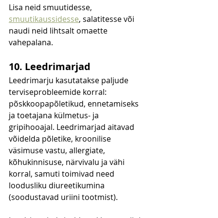
Lisa neid smuutidesse, 
smuutikaussidesse
, salatitesse või 
naudi neid lihtsalt omaette 
vahepalana.
10. 
Leedrimarjad
Leedrimarju kasutatakse paljude 
terviseprobleemide korral: 
põskkoopapõletikud, ennetamiseks 
ja toetajana külmetus- ja 
gripihooajal. Leedrimarjad aitavad 
võidelda põletike, kroonilise 
väsimuse vastu, allergiate, 
kõhukinnisuse, närvivalu ja vähi 
korral, samuti toimivad need 
loodusliku diureetikumina 
(soodustavad uriini tootmist).