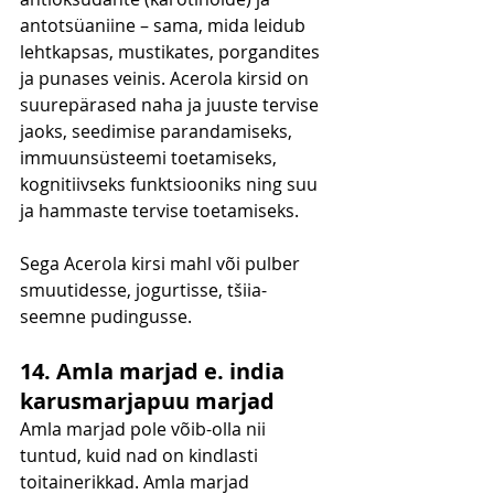
antotsüaniine – sama, mida leidub 
lehtkapsas, mustikates, porgandites 
ja punases veinis. Acerola kirsid on 
suurepärased naha ja juuste tervise 
jaoks, seedimise parandamiseks, 
immuunsüsteemi toetamiseks, 
kognitiivseks funktsiooniks ning suu 
ja hammaste tervise toetamiseks.
Sega Acerola kirsi mahl või pulber 
smuutidesse, jogurtisse, tšiia-
seemne pudingusse.
14. Amla marjad e. india 
karusmarjapuu marjad
Amla marjad pole võib-olla nii 
tuntud, kuid nad on kindlasti 
toitainerikkad. Amla marjad 