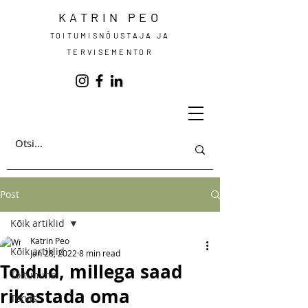
KATRIN PEO
TOITUMISNÕUSTAJA JA
TERVISEMENTOR
Post
Kõik artiklid
Katrin Peo
Kõik artiklid
Jan 28, 2022
8 min read
Toidud, millega saad
Toitumine
rikastada oma
Tervis