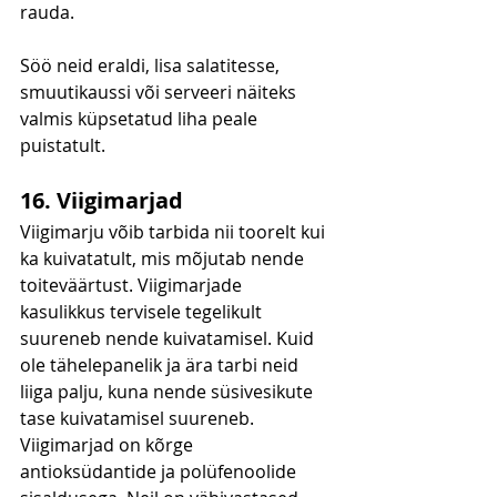
rauda.
Söö neid eraldi, lisa salatitesse, 
smuutikaussi või serveeri näiteks 
valmis küpsetatud liha peale 
puistatult.
16. Viigimarjad
Viigimarju võib tarbida nii toorelt kui 
ka kuivatatult, mis mõjutab nende 
toiteväärtust. Viigimarjade 
kasulikkus tervisele tegelikult 
suureneb nende kuivatamisel. Kuid 
ole tähelepanelik ja ära tarbi neid 
liiga palju, kuna nende süsivesikute 
tase kuivatamisel suureneb. 
Viigimarjad on kõrge 
antioksüdantide ja polüfenoolide 