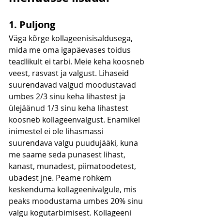
1. Puljong
Väga kõrge kollageenisisaldusega, 
mida me oma igapäevases toidus 
teadlikult ei tarbi. Meie keha koosneb 
veest, rasvast ja valgust. Lihaseid 
suurendavad valgud moodustavad 
umbes 2/3 sinu keha lihastest ja 
ülejäänud 1/3 sinu keha lihastest 
koosneb kollageenvalgust. Enamikel 
inimestel ei ole lihasmassi 
suurendava valgu puudujääki, kuna 
me saame seda punasest lihast, 
kanast, munadest, piimatoodetest, 
ubadest jne. Peame rohkem 
keskenduma kollageenivalgule, mis 
peaks moodustama umbes 20% sinu 
valgu kogutarbimisest. Kollageeni 