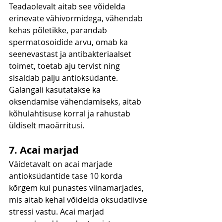
Teadaolevalt aitab see võidelda 
erinevate vähivormidega, vähendab 
kehas põletikke, parandab 
spermatosoidide arvu, omab ka 
seenevastast ja antibakteriaalset 
toimet, toetab aju tervist ning 
sisaldab palju antioksüdante. 
Galangali kasutatakse ka 
oksendamise vähendamiseks, aitab 
kõhulahtisuse korral ja rahustab 
üldiselt maoärritusi.
7. Acai marjad
Väidetavalt on acai marjade 
antioksüdantide tase 10 korda 
kõrgem kui punastes viinamarjades, 
mis aitab kehal võidelda oksüdatiivse 
stressi vastu. Acai marjad 