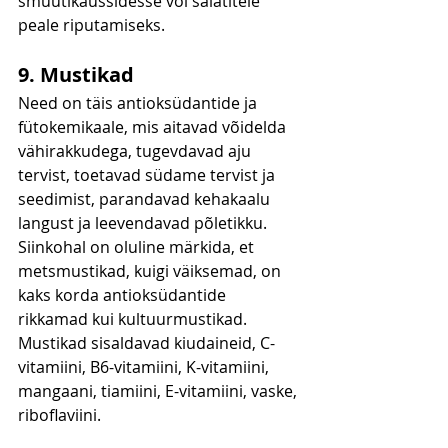
smuutikaussidesse või salatitele 
peale riputamiseks.
9. Mustikad
Need on täis antioksüdantide ja 
fütokemikaale, mis aitavad võidelda 
vähirakkudega, tugevdavad aju 
tervist, toetavad südame tervist ja 
seedimist, parandavad kehakaalu 
langust ja leevendavad põletikku. 
Siinkohal on oluline märkida, et 
metsmustikad, kuigi väiksemad, on 
kaks korda antioksüdantide 
rikkamad kui kultuurmustikad. 
Mustikad sisaldavad kiudaineid, C-
vitamiini, B6-vitamiini, K-vitamiini, 
mangaani, tiamiini, E-vitamiini, vaske, 
riboflaviini.