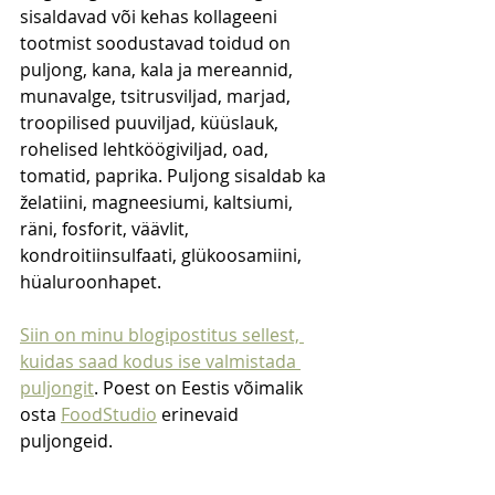
sisaldavad või kehas kollageeni 
tootmist soodustavad toidud on 
puljong, kana, kala ja mereannid, 
munavalge, tsitrusviljad, marjad, 
troopilised puuviljad, küüslauk, 
rohelised lehtköögiviljad, oad, 
tomatid, paprika. Puljong sisaldab ka 
želatiini, magneesiumi, kaltsiumi, 
räni, fosforit, väävlit, 
kondroitiinsulfaati, glükoosamiini, 
hüaluroonhapet.
Siin on minu blogipostitus sellest, 
kuidas saad kodus ise valmistada 
puljongit
. Poest on Eestis võimalik 
osta 
FoodStudio
 erinevaid 
puljongeid.