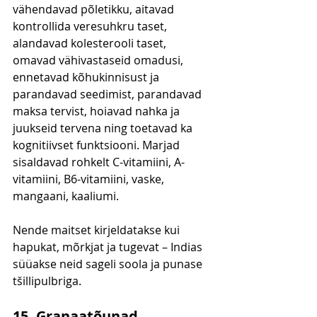
vähendavad põletikku, aitavad 
kontrollida veresuhkru taset, 
alandavad kolesterooli taset, 
omavad vähivastaseid omadusi, 
ennetavad kõhukinnisust ja 
parandavad seedimist, parandavad 
maksa tervist, hoiavad nahka ja 
juukseid tervena ning toetavad ka 
kognitiivset funktsiooni. Marjad 
sisaldavad rohkelt C-vitamiini, A-
vitamiini, B6-vitamiini, vaske, 
mangaani, kaaliumi.
Nende maitset kirjeldatakse kui 
hapukat, mõrkjat ja tugevat – Indias 
süüakse neid sageli soola ja punase 
tšillipulbriga.
15. Granaatõunad