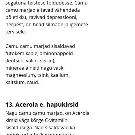
segatuna teistese toidudesse. Camu 
camu marjad aitavad vähendada 
põletikku, ravivad depressiooni, 
herpest, on head silmade ja igemete 
tervisele.
Camu camu marjad sisaldavad 
fütokemikaale, aminohappeid 
(leutsiin, valiin, seriin), 
mineraalaineid nagu vask, 
magneesium, tsink, kaalium, 
kaltsium, raud.
13. Acerola e. hapukirsid
Nagu camu camu marjad, on Acerola 
kirsid väga kõrge C-vitamiini 
sisaldusega. Nad sisaldavad ka 
antioksüdante (karotinoide) ja 