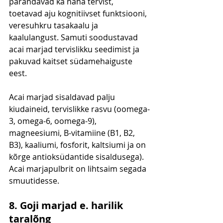
parandavad ka naha tervist, 
toetavad aju kognitiivset funktsiooni, 
veresuhkru tasakaalu ja 
kaalulangust. Samuti soodustavad 
acai marjad tervislikku seedimist ja 
pakuvad kaitset südamehaiguste 
eest.
Acai marjad sisaldavad palju 
kiudaineid, tervislikke rasvu (oomega-
3, omega-6, oomega-9), 
magneesiumi, B-vitamiine (B1, B2, 
B3), kaaliumi, fosforit, kaltsiumi ja on 
kõrge antioksüdantide sisaldusega). 
Acai marjapulbrit on lihtsaim segada 
smuutidesse.
8. Goji marjad e. harilik 
taralõng