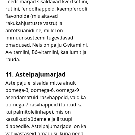
Leedrimarjad sisaldavad kvertsetiini, 
rutiini, fenoolhappeid, kaempferooli 
flavonoide (mis aitavad 
rakukahjustuste vastu) ja 
antotsüanidiine, millel on 
immuunsüsteemi tugevdavad 
omadused. Neis on palju C-vitamiini, 
A-vitamiini, B6-vitamiini, kaaliumit ja 
rauda.
11. Astelpajumarjad
Astelpaju ei sisalda mitte ainult 
oomega-3, oomega-6, oomega-9 
asendamatuid rasvhappeid, vaid ka 
oomega-7 rasvhappeid (tuntud ka 
kui palmitoleiinhape), mis on 
kasulikud südamele ja II tüüpi 
diabeedile. Astelpajumarjadel on ka 
vähivastaseid omadusi, kuna need 