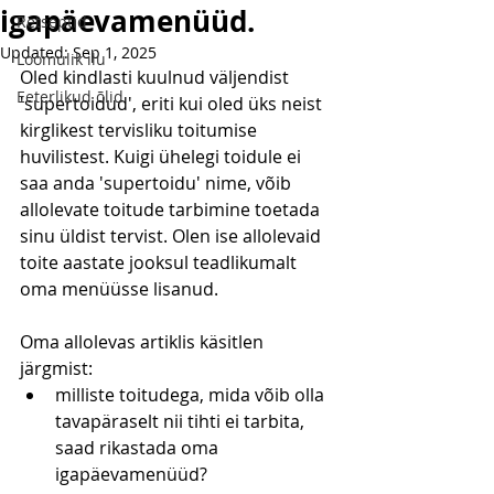
igapäevamenüüd.
Retseptid
Updated:
Sep 1, 2025
Loomulik ilu
Oled kindlasti kuulnud väljendist 
Eeterlikud õlid
'supertoidud', eriti kui oled üks neist 
kirglikest tervisliku toitumise 
huvilistest. Kuigi ühelegi toidule ei 
saa anda 'supertoidu' nime, võib 
allolevate toitude tarbimine toetada 
sinu üldist tervist. Olen ise allolevaid 
toite aastate jooksul teadlikumalt 
oma menüüsse lisanud.
Oma allolevas artiklis käsitlen 
järgmist:
milliste toitudega, mida võib olla 
tavapäraselt nii tihti ei tarbita, 
saad rikastada oma 
igapäevamenüüd?