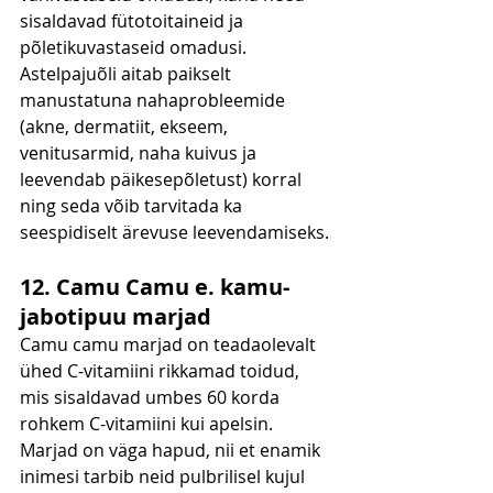
sisaldavad fütotoitaineid ja 
põletikuvastaseid omadusi. 
Astelpajuõli aitab paikselt 
manustatuna nahaprobleemide 
(akne, dermatiit, ekseem, 
venitusarmid, naha kuivus ja 
leevendab päikesepõletust) korral 
ning seda võib tarvitada ka 
seespidiselt ärevuse leevendamiseks.
12. Camu Camu e. kamu-
jabotipuu marjad
Camu camu marjad on teadaolevalt 
ühed C-vitamiini rikkamad toidud, 
mis sisaldavad umbes 60 korda 
rohkem C-vitamiini kui apelsin. 
Marjad on väga hapud, nii et enamik 
inimesi tarbib neid pulbrilisel kujul 