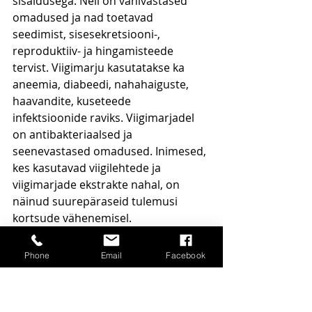
sisaldusega. Neil on vähivastased 
omadused ja nad toetavad 
seedimist, sisesekretsiooni-, 
reproduktiiv- ja hingamisteede 
tervist. Viigimarju kasutatakse ka 
aneemia, diabeedi, nahahaiguste, 
haavandite, kuseteede 
infektsioonide raviks. Viigimarjadel 
on antibakteriaalsed ja 
seenevastased omadused. Inimesed, 
kes kasutavad viigilehtede ja 
viigimarjade ekstrakte nahal, on 
näinud suurepäraseid tulemusi 
kortsude vähenemisel.
Viigimarjad sisaldavad kiudaineid, A-
Phone
Email
Facebook
vitamiini, C-vitamiini, B6-vitamiini, K-
vitamiini, kaaliumit, magneesiumi, 
mangaani, kaltsiumi ja tiamiini.