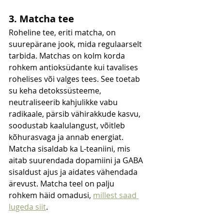
3. Matcha tee
Roheline tee, eriti matcha, on 
suurepärane jook, mida regulaarselt 
tarbida. Matchas on kolm korda 
rohkem antioksüdante kui tavalises 
rohelises või valges tees. See toetab 
su keha detokssüsteeme, 
neutraliseerib kahjulikke vabu 
radikaale, pärsib vähirakkude kasvu, 
soodustab kaalulangust, võitleb 
kõhurasvaga ja annab energiat. 
Matcha sisaldab ka L-teaniini, mis 
aitab suurendada dopamiini ja GABA 
sisaldust ajus ja aidates vähendada 
ärevust. Matcha teel on palju 
rohkem häid omadusi, 
millest saad 
lugeda siit
. 