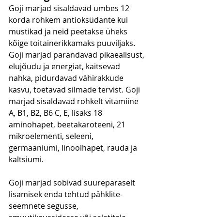
Goji marjad sisaldavad umbes 12 
korda rohkem antioksüdante kui 
mustikad ja neid peetakse üheks 
kõige toitainerikkamaks puuviljaks. 
Goji marjad parandavad pikaealisust, 
elujõudu ja energiat, kaitsevad 
nahka, pidurdavad vähirakkude 
kasvu, toetavad silmade tervist. Goji 
marjad sisaldavad rohkelt vitamiine 
A, B1, B2, B6 C, E, lisaks 18 
aminohapet, beetakaroteeni, 21 
mikroelementi, seleeni, 
germaaniumi, linoolhapet, rauda ja 
kaltsiumi.
Goji marjad sobivad suurepäraselt 
lisamisek enda tehtud pähklite-
seemnete segusse, 