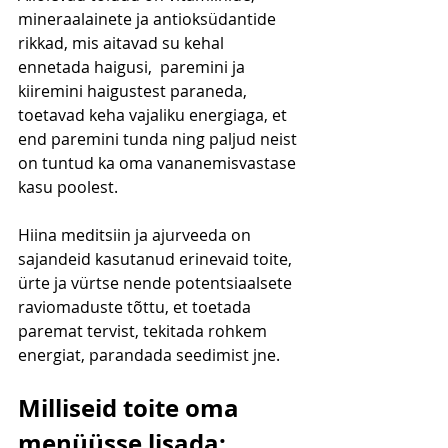
mineraalainete ja antioksüdantide 
rikkad, mis aitavad su kehal 
ennetada haigusi,  paremini ja 
kiiremini haigustest paraneda, 
toetavad keha vajaliku energiaga, et 
end paremini tunda ning paljud neist 
on tuntud ka oma vananemisvastase 
kasu poolest. 
Hiina meditsiin ja ajurveeda on 
sajandeid kasutanud erinevaid toite, 
ürte ja vürtse nende potentsiaalsete 
raviomaduste tõttu, et toetada 
paremat tervist, tekitada rohkem 
energiat, parandada seedimist jne.
Milliseid toite oma 
menüüsse lisada: