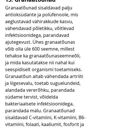
Granaatõunad sisaldavad palju 
antioksüdante ja polüfenoole, mis 
aeglustavad vähirakkude kasvu, 
vähendavad põletikku, võitlevad 
infektsioonidega, parandavad 
ajutegevust. Ühes granaatõunas 
võib olla üle 600 seemne, millest 
tehakse ka granaatõunaseemneõli, 
ja mida kasutatakse nii nahal kui 
seespidiselt organismi toetamiseks. 
Granaatõun aitab vähendada artriiti 
ja liigesevalu, toetab suguelundeid, 
alandada vererõhku, parandada 
südame tervist, võidelda 
bakteriaalsete infektsioonidega, 
parandada mälu. Granaatõunad 
sisaldavad C-vitamiini, K-vitamiini, B6-
vitamiini, folaati, kaaliumit, fosforit ja 