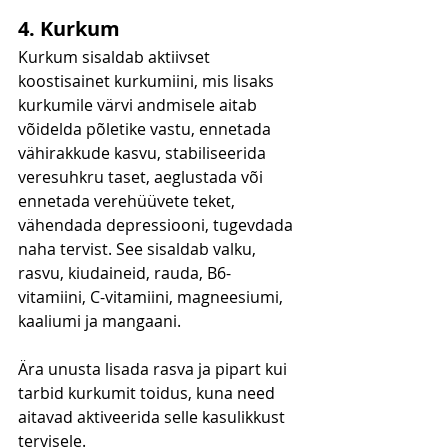
4. Kurkum
Kurkum sisaldab aktiivset 
koostisainet kurkumiini, mis lisaks 
kurkumile värvi andmisele aitab 
võidelda põletike vastu, ennetada 
vähirakkude kasvu, stabiliseerida 
veresuhkru taset, aeglustada või 
ennetada verehüüvete teket, 
vähendada depressiooni, tugevdada 
naha tervist. See sisaldab valku, 
rasvu, kiudaineid, rauda, B6-
vitamiini, C-vitamiini, magneesiumi, 
kaaliumi ja mangaani.
Ära unusta lisada rasva ja pipart kui 
tarbid kurkumit toidus, kuna need 
aitavad aktiveerida selle kasulikkust 
tervisele.