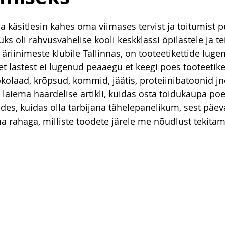
 käsitlesin kahes oma viimases tervist ja toitumist 
üks oli rahvusvahelise kooli keskklassi õpilastele ja te
äriinimeste klubile Tallinnas, on tooteetikettide luge
 et lastest ei lugenud peaaegu et keegi poes tooteetike
kolaad, krõpsud, kommid, jäätis, proteiinibatoonid jn
a laiema haardelise artikli, kuidas osta toidukaupa po
des, kuidas olla tarbijana tähelepanelikum, sest päev
 rahaga, milliste toodete järele me nõudlust tekitam