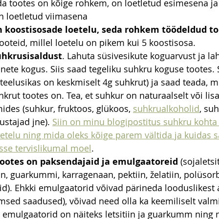
da tootes on kõige rohkem, on loetletud esimesena ja
n loetletud viimasena
 koostisosade loetelu, seda rohkem töödeldud t
tooteid, millel loetelu on pikem kui 5 koostisosa.
uhkrusisaldust
. Lahuta süsivesikute koguarvust ja lahu
nete kogus. Siis saad tegeliku suhkru koguse tootes. S
teelusikas on keskmiselt 4g suhkrut) ja saad teada, m
hkrut tootes on. Tea, et suhkur on naturaalselt või lis
ides (suhkur, fruktoos, glükoos, 
suhkrualkoholid
, suh
stajad jne). 
Siin on minu blogipostitus suhkru kohta 
etelu ning mida oleks kõige parem vältida ja kuidas 
sse tervislikumal moel
. 
 tootes on paksendajaid ja emulgaatoreid
 (sojaletsit
iin, guarkummi, karragenaan, pektiin, želatiin, polüsor
d). Ehkki emulgaatorid võivad pärineda looduslikest a
msed saadused), võivad need olla ka keemiliselt valmi
emulgaatorid on näiteks letsitiin ja guarkumm ning n