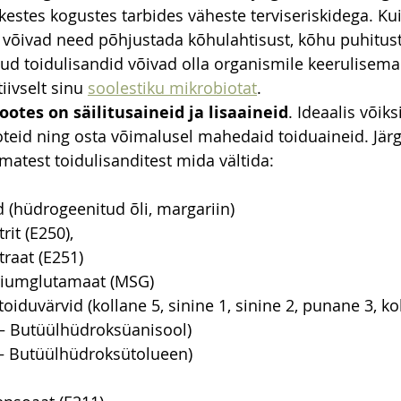
kestes kogustes tarbides väheste terviseriskidega. Kui
u, võivad need põhjustada kõhulahtisust, kõhu puhitust
ud toidulisandid võivad olla organismile keerulisema
ivselt sinu 
soolestiku mikrobiotat
.
tootes on säilitusaineid ja lisaaineid
. Ideaalis võiks
oteid ning osta võimalusel mahedaid toiduaineid. Järg
matest toidulisanditest mida vältida:
 (hüdrogeenitud õli, margariin)
rit (E250), 
raat (E251)
iumglutamaat (MSG)
toiduvärvid (kollane 5, sinine 1, sinine 2, punane 3, ko
– Butüülhüdroksüanisool)
– Butüülhüdroksütolueen)