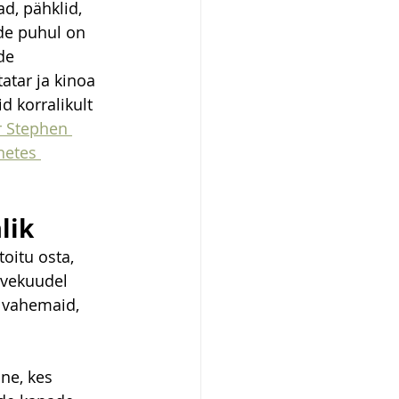
d, pähklid, 
ade puhul on 
de 
tatar ja kinoa 
d korralikult 
r Stephen 
netes 
lik
oitu osta, 
uvekuudel 
i vahemaid, 
ne, kes 