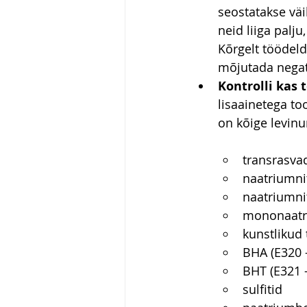
seostatakse väi
neid liiga palj
Kõrgelt töödeld
mõjutada negati
Kontrolli kas 
lisaainetega to
on kõige levinu
transrasvad
naatriumnit
naatriumnit
mononaatr
kunstlikud 
BHA 
(
E320 
BHT (E321
 
sulfitid