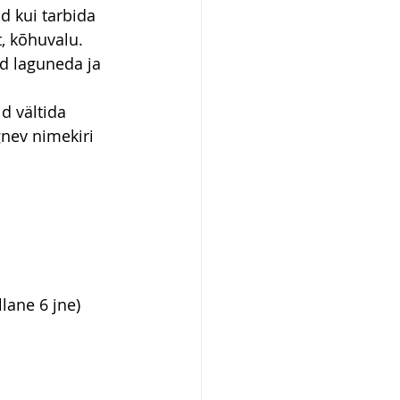
d kui tarbida 
, kõhuvalu. 
d laguneda ja 
id vältida 
nev nimekiri 
llane 6 jne)