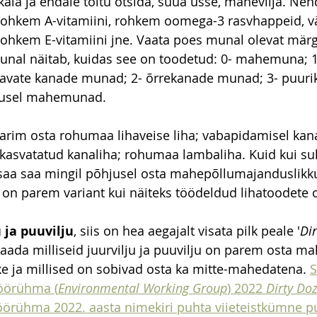
 käia ja endale toitu otsida, süüa usse, mahevilja. Ne
ohkem A-vitamiini, rohkem oomega-3 rasvhappeid, 
rohkem E-vitamiini jne. Vaata poes munal olevat märgi
al näitab, kuidas see on toodetud: 0- mahemuna; 1
avate kanade munad; 2- õrrekanade munad; 3- puuri
lusel mahemunad.
arim osta rohumaa lihaveise liha; vabapidamisel kana
kasvatatud kanaliha; rohumaa lambaliha. Kuid kui sul 
saa saa mingil põhjusel osta mahepõllumajanduslikku l
 on parem variant kui näiteks töödeldud lihatoodete 
 ja puuvilju
, siis on hea aegajalt visata pilk peale '
Di
saada milliseid juurvilju ja puuvilju on parem osta mah
ke ja millised on sobivad osta ka mitte-mahedatena. 
S
öörühma (
Environmental Working Group
) 2022 
Dirty Do
örühma 2022. aasta nimekiri puhta viieteistkümne pu