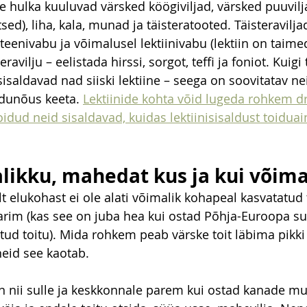
e hulka kuuluvad värsked köögiviljad, värsked puuvilja
tsed), liha, kala, munad ja täisteratooted. Täisteravilj
teenivabu ja võimalusel lektiinivabu (lektiin on taime
vilju – eelistada hirssi, sorgot, teffi ja foniot. Kuigi 
 sisaldavad nad siiski lektiine – seega on soovitatav nei
dunõus keeta. 
Lektiinide kohta võid lugeda rohkem d
oidud neid sisaldavad, kuidas lektiinisisaldust toiduai
alikku, mahedat kus ja kui võima
t elukohast ei ole alati võimalik kohapeal kasvatatud t
arim (kas see on juba hea kui ostad Põhja-Euroopa s
atud toitu). Mida rohkem peab värske toit läbima pikk
eid see kaotab.
on nii sulle ja keskkonnale parem kui ostad kanade mu