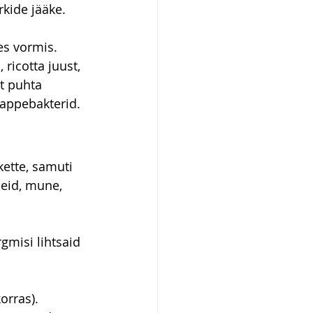
kide jääke. 
es vormis. 
ricotta juust, 
t puhta 
mhappebakterid.
kette, samuti 
neid, mune, 
gmisi lihtsaid 
orras). 