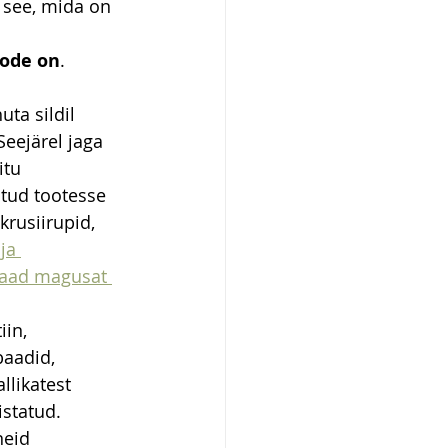
 see, mida on 
oode on
. 
ta sildil 
eejärel jaga 
itu 
atud tootesse 
krusiirupid, 
ja 
saad magusat 
iin, 
baadid, 
llikatest 
statud. 
eid 