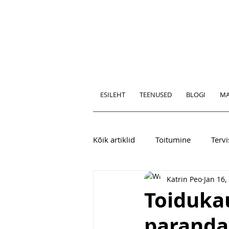
ESILEHT
TEENUSED
BLOGI
MA
Kõik artiklid
Toitumine
Tervi
Katrin Peo
Jan 16,
Toiduka
paranda