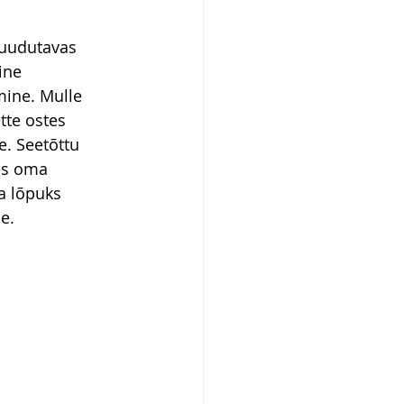
puudutavas 
ine 
mine. Mulle 
tte ostes 
e. Seetõttu 
es oma 
a lõpuks 
e.