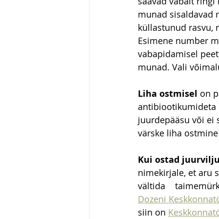
saavad vabalt ringi
munad sisaldavad r
küllastunud rasvu, 
Esimene number mun
vabapidamisel peet
munad. Vali võima
Liha ostmisel
 on p
antibiootikumideta 
juurdepääsu või ei 
värske liha ostmine
Kui ostad juurvilju
nimekirjale, et aru 
vältida    taimemür
Dozeni Keskkonnat
siin on 
Keskkonnatö