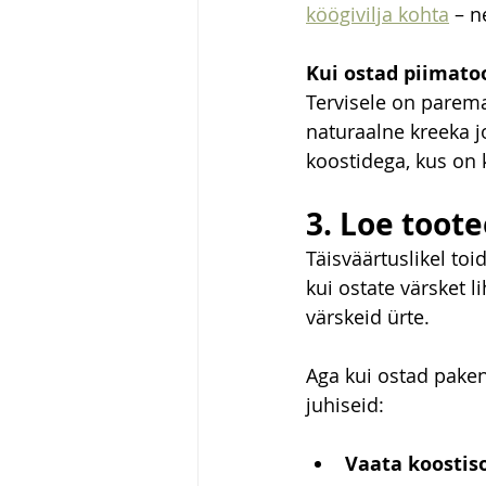
köögivilja kohta
 – 
Kui ostad piimato
Tervisele on parema
naturaalne kreeka j
koostidega, kus on k
3. Loe toote
Täisväärtuslikel toi
kui ostate värsket 
värskeid ürte.
Aga kui ostad pakend
juhiseid:
Vaata koostis