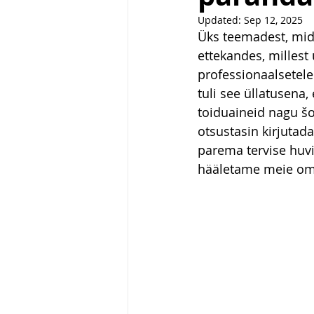
Updated:
Sep 12, 2025
Üks teemadest, mida
ettekandes, millest 
professionaalsetele 
tuli see üllatusena,
toiduaineid nagu šo
otsustasin kirjutad
parema tervise huvi
hääletame meie oma