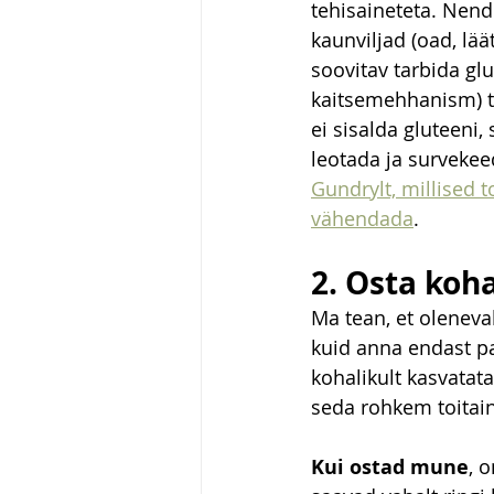
tehisaineteta. Nend
kaunviljad (oad, lää
soovitav tarbida glu
kaitsemehhanism) tera
ei sisalda gluteeni,
leotada ja survekee
Gundrylt, millised t
vähendada
.
2. Osta koh
Ma tean, et oleneval
kuid anna endast p
kohalikult kasvatat
seda rohkem toitain
Kui ostad mune
, 