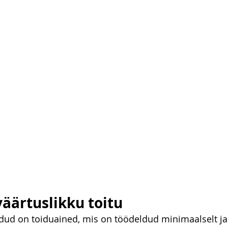
väärtuslikku toitu
idud on toiduained, mis on töödeldud minimaalselt ja