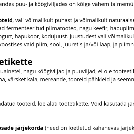
nendes puu- ja köögiviljades on kõige vähem taimemür
oteid
, vali võimalikult puhast ja võimalikult naturaals
d fermenteeritud piimatooted, nagu keefir, hapupiim, 
ogurt, hapukoor, kodujuust. Juustudest vali võimalikul
oostises vaid piim, sool, juuretis ja/või laap, ja pii
etikette
duainetel, nagu köögiviljad ja puuviljad, ei ole tooteeti
liha, värsket kala, mereande, tooreid pähkleid ja seem
atud tooteid, loe alati tootetikette. Võid kasutada jär
osade järjekorda
 (need on loetletud kahanevas järjek