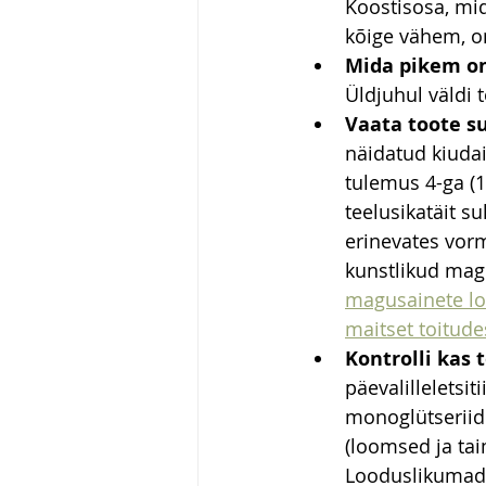
Koostisosa, mi
kõige vähem, o
Mida pikem on
Üldjuhul väldi 
Vaata toote s
näidatud kiudai
tulemus 4-ga (1
teelusikatäit su
erinevates vorm
kunstlikud magu
magusainete lo
maitset toitude
Kontrolli kas
päevalilleletsit
monoglütseriidi
(loomsed ja tai
Looduslikumad 