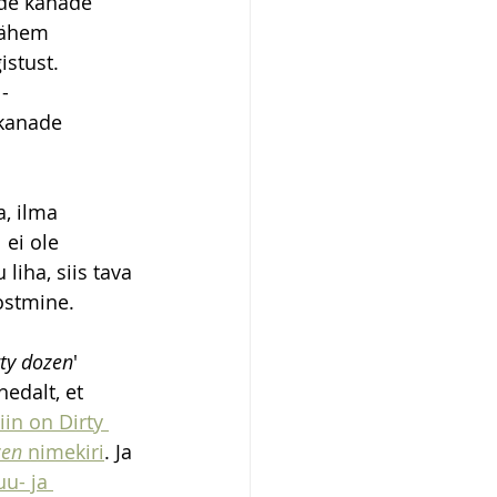
nde kanade 
vähem 
stust. 
- 
kanade 
, ilma 
ei ole 
iha, siis tava 
ostmine.
rty dozen
' 
edalt, et 
iin on Dirty 
zen
 nimekiri
. Ja 
u- ja 