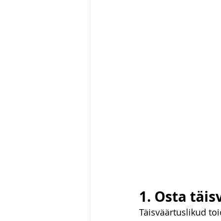
1. Osta täis
Täisväärtuslikud to