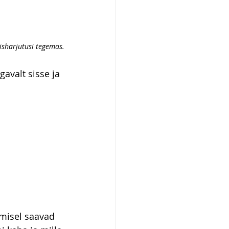
sharjutusi tegemas.
avalt sisse ja 
misel saavad 