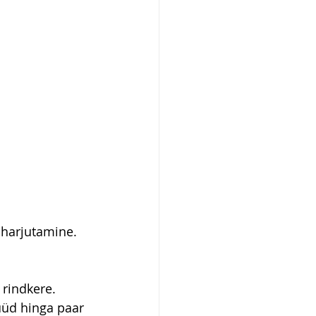
harjutamine. 
 rindkere.
üüd hinga paar 