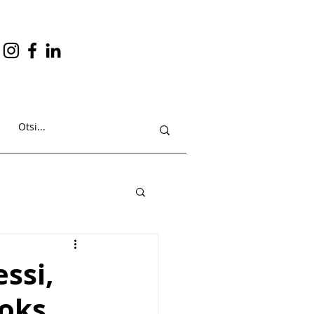
essi,
aoks