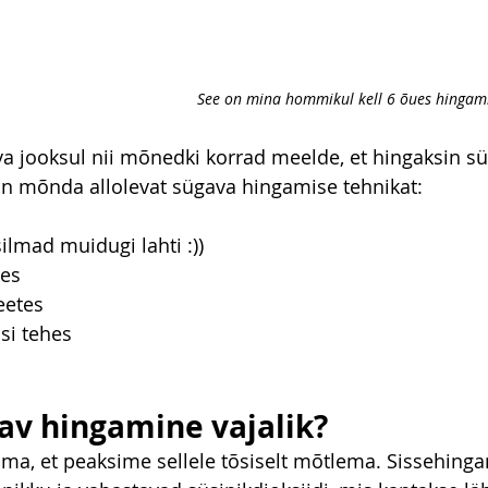
See on mina hommikul kell 6 õues hingami
a jooksul nii mõnedki korrad meelde, et hingaksin süg
erin mõnda allolevat sügava hingamise tehnikat:
silmad muidugi lahti :))
des
eetes
si tehes
av hingamine vajalik?
ma, et peaksime sellele tõsiselt mõtlema. Sissehinga