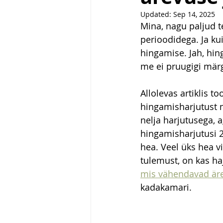
Updated:
Sep 14, 2025
Mina, nagu paljud t
perioodidega. Ja ku
hingamise. Jah, hi
me ei pruugigi märg
Allolevas artiklis t
hingamisharjutust 
nelja harjutusega, 
hingamisharjutusi 2
hea. Veel üks hea v
tulemust, on kas ha
mis vähendavad är
kadakamari. 