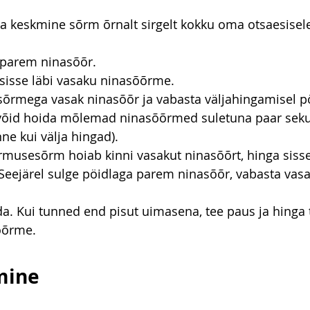
ja keskmine sõrm õrnalt sirgelt kokku oma otsaesisel
 parem ninasõõr.
 sisse läbi vasaku ninasõõrme.
õrmega vasak ninasõõr ja vabasta väljahingamisel pö
võid hoida mõlemad ninasõõrmed suletuna paar seku
nne kui välja hingad).
õrmusesõrm hoiab kinni vasakut ninasõõrt, hinga siss
eejärel sulge pöidlaga parem ninasõõr, vabasta vasa
a. Kui tunned end pisut uimasena, tee paus ja hinga ta
õõrme.
mine 