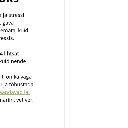
ja stressi 
ügava 
emata, kuid 
essis. 
 lihtsat 
kuid nende 
t, on ka väga 
i ja tõhustada 
andavad ja 
ariin, vetiver, 