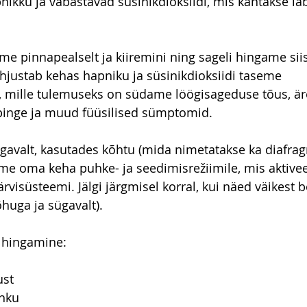
ikku ja vabastavad süsinikdioksiidi, mis kantakse läbi
e pinnapealselt ja kiiremini ning sageli hingame siis
justab kehas hapniku ja süsinikdioksiidi taseme 
, mille tulemuseks on südame löögisageduse tõus, är
 pinge ja muud füüsilised sümptomid.
avalt, kasutades kõhtu (mida nimetatakse ka diafrag
e oma keha puhke- ja seedimisrežiimile, mis aktivee
rvisüsteemi. Jälgi järgmisel korral, kui näed väikest 
õhuga ja sügavalt).
 hingamine:
ust
õhku