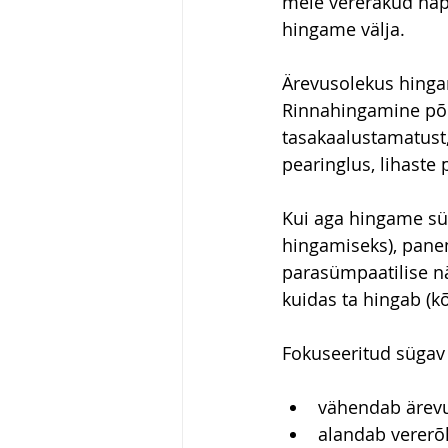
meie vererakud hapn
hingame välja.
Ärevusolekus hingam
Rinnahingamine põh
tasakaalustamatust
pearinglus, lihaste
Kui aga hingame süg
hingamiseks), panem
parasümpaatilise nä
kuidas ta hingab (k
Fokuseeritud sügav
vähendab ärev
alandab verer