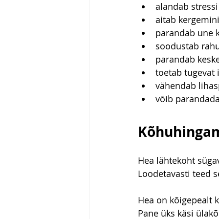
alandab stressi
aitab kergemin
parandab une kv
soodustab rahu
parandab kesk
toetab tugeva
vähendab lihasp
võib parandada
Kõhuhinga
Hea lähtekoht süga
Loodetavasti teed 
Hea on kõigepealt k
Pane üks käsi ülakõ