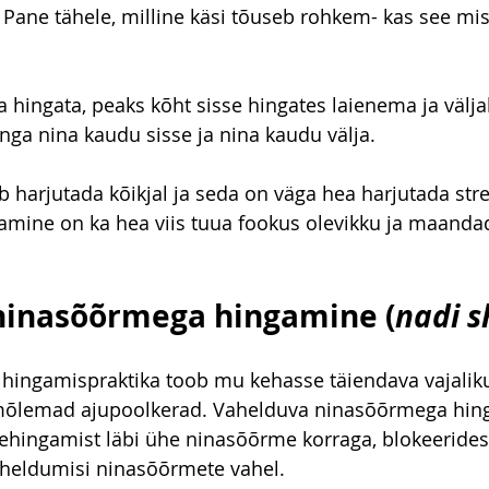
. Pane tähele, milline käsi tõuseb rohkem- kas see mis
ga hingata, peaks kõht sisse hingates laienema ja välj
ga nina kaudu sisse ja nina kaudu välja.
 harjutada kõikjal ja seda on väga hea harjutada stre
mine on ka hea viis tuua fookus olevikku ja maandad
ninasõõrmega hingamine (
nadi 
e hingamispraktika toob mu kehasse täiendava vajalik
mõlemad ajupoolkerad. Vahelduva ninasõõrmega hin
ehingamist läbi ühe ninasõõrme korraga, blokeerides 
aheldumisi ninasõõrmete vahel.