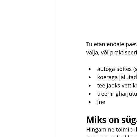
Tuletan endale päev
välja, või praktise
autoga sõites (
koeraga jaluta
tee jaoks vett k
treeningharjutu
jne
Miks on süg
Hingamine toimib il