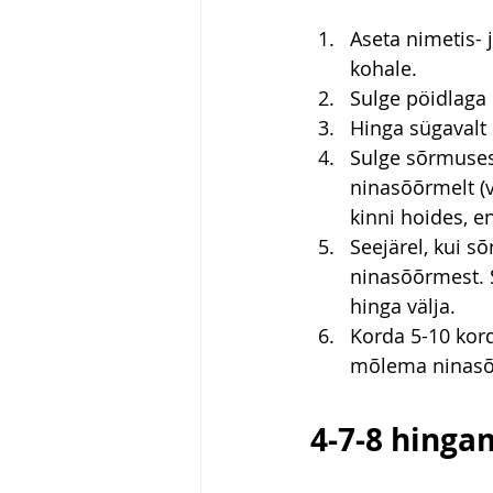
Aseta nimetis- 
kohale.
Sulge pöidlaga
Hinga sügavalt
Sulge sõrmuses
ninasõõrmelt (
kinni hoides, e
Seejärel, kui s
ninasõõrmest. S
hinga välja.
Korda 5-10 kord
mõlema ninas
4-7-8 hinga