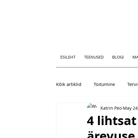
ESILEHT
TEENUSED
BLOGI
MA
Kõik artiklid
Toitumine
Tervi
Katrin Peo
May 24
4 lihtsa
ärevuse 