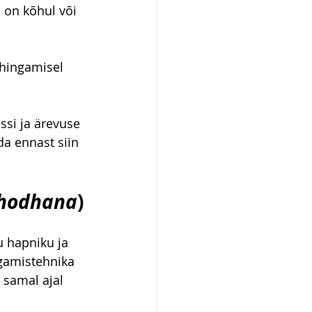
 on kõhul või 
ahingamisel 
ssi ja ärevuse 
a ennast siin 
shodhana
)
u hapniku ja 
gamistehnika 
samal ajal 