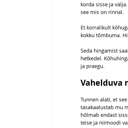
korda sisse ja välja
see mis on rinnal.
Et korralikult kõhu
kokku tõmbuma. Hin
Seda hingamist saab
hetkedel. Kõhuhinga
ja praegu.
Vahelduva 
Tunnen alati, et se
tasakaalustab mu 
hõlmab endast siss
teise ja niimoodi v