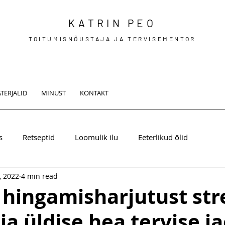
KATRIN PEO
TOITUMISNÕUSTAJA JA TERVISEMENTOR
TERJALID
MINUST
KONTAKT
s
Retseptid
Loomulik ilu
Eeterlikud õlid
, 2022
4 min read
t hingamisharjutust str
ja üldise hea tervise j