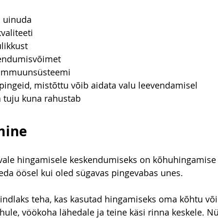
i uinuda
aliteeti
likkust
endumisvõimet
t immuunsüsteemi
ingeid, mistõttu võib aidata valu leevendamisel
 tuju kuna rahustab
mine
vale hingamisele keskendumiseks on kõhuhingamise 
seda öösel kui oled sügavas pingevabas unes.
indlaks teha, kas kasutad hingamiseks oma kõhtu või
hule, vöökoha lähedale ja teine käsi rinna keskele. N