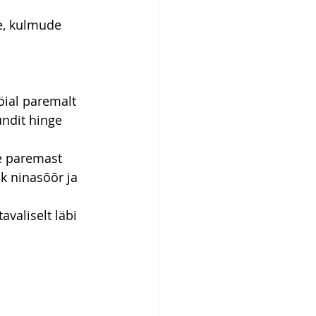
e, kulmude 
ial paremalt 
ndit hinge 
e paremast 
k ninasõõr ja 
valiselt läbi 