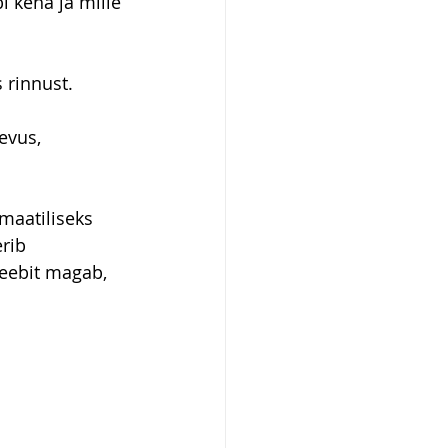
 keha ja mille 
 rinnust. 
evus, 
maatiliseks 
rib 
beebit magab, 