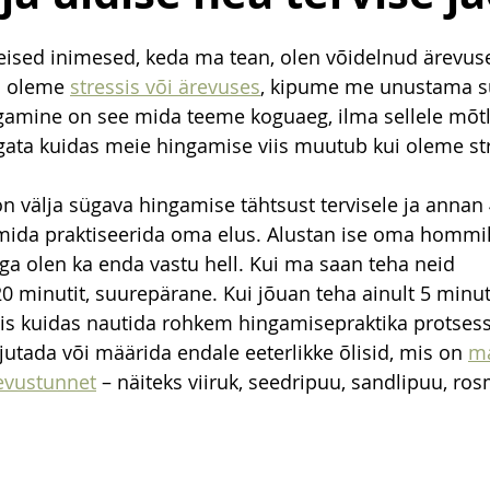
eised inimesed, keda ma tean, olen võidelnud ärevuse 
i oleme 
stressis või ärevuses
, kipume me unustama s
ngamine on see mida teeme koguaeg, ilma sellele mõtl
ata kuidas meie hingamise viis muutub kui oleme str
oon välja sügava hingamise tähtsust tervisele ja annan 4
mida praktiseerida oma elus. Alustan ise oma hommi
aga olen ka enda vastu hell. Kui ma saan teha neid 
0 minutit, suurepärane. Kui jõuan teha ainult 5 minuti
iis kuidas nautida rohkem hingamisepraktika protsess
jutada või määrida endale eeterlikke õlisid, mis on 
ma
evustunnet
 – näiteks viiruk, seedripuu, sandlipuu, rosm