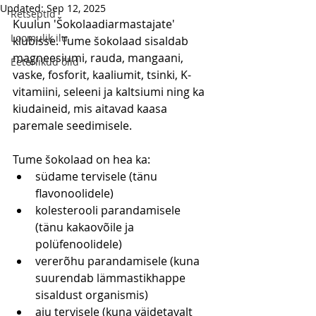
Updated:
Sep 12, 2025
Retseptid
Kuulun 'Šokolaadiarmastajate' 
Loomulik ilu
klubisse. Tume šokolaad sisaldab 
magneesiumi, rauda, mangaani, 
Eeterlikud õlid
vaske, fosforit, kaaliumit, tsinki, K-
vitamiini, seleeni ja kaltsiumi ning ka 
kiudaineid, mis aitavad kaasa 
paremale seedimisele.
Tume šokolaad on hea ka:
südame tervisele (tänu 
flavonoolidele)
kolesterooli parandamisele 
(tänu kakaovõile ja 
polüfenoolidele)
vererõhu parandamisele (kuna 
suurendab lämmastikhappe 
sisaldust organismis)
aju tervisele (kuna väidetavalt 