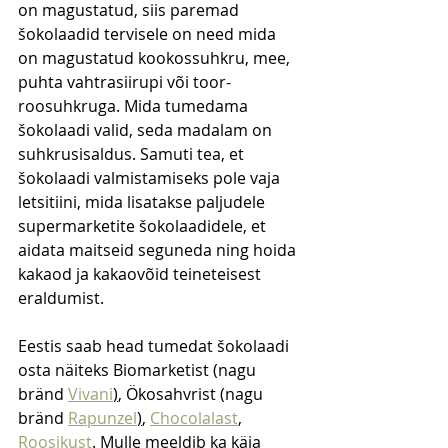
on magustatud, siis paremad 
šokolaadid tervisele on need mida 
on magustatud kookossuhkru, mee, 
puhta vahtrasiirupi või toor-
roosuhkruga. Mida tumedama 
šokolaadi valid, seda madalam on 
suhkrusisaldus. Samuti tea, et 
šokolaadi valmistamiseks pole vaja 
letsitiini, mida lisatakse paljudele 
supermarketite šokolaadidele, et 
aidata maitseid seguneda ning hoida 
kakaod ja kakaovõid teineteisest 
eraldumist. 
Eestis saab head tumedat šokolaadi 
osta näiteks Biomarketist (nagu 
bränd 
Vivani
)
, Ökosahvrist (nagu 
bränd 
Rapunzel
)
, 
Chocolalast
, 
Roosikust
. Mulle meeldib ka käia 