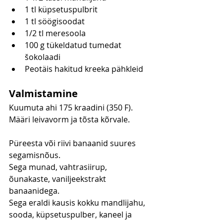
1 tl küpsetuspulbrit
1 tl söögisoodat
1/2 tl meresoola
100 g tükeldatud tumedat 
šokolaadi
Peotäis hakitud kreeka pähkleid
Valmistamine
Kuumuta ahi 175 kraadini (350 F). 
Määri leivavorm ja tõsta kõrvale.
Püreesta või riivi banaanid suures 
segamisnõus.
Sega munad, vahtrasiirup, 
õunakaste, vaniljeekstrakt 
banaanidega.
Sega eraldi kausis kokku mandlijahu, 
sooda, küpsetuspulber, kaneel ja 