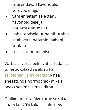
suurendavad flavonoolid 
verevoolu ajju )
vähi ennetamisele (tänu 
flavonoididele ja 
antioksüdantidele)
naha tervisele, kuna niisutab ja 
aitab verel paremini nahani 
voolata
stressi vähendamisele
Võttes arvesse eelnevat ja seda, et 
tume šokolaad sisaldab ka 
serotoniini ja trüptofaani
- hea 
enesetunde hormoonid- miks ei 
peaks see meile meeldima.
Oluline on osta õige tume šokolaad - 
enam kui 70% kakaosisaldusega 