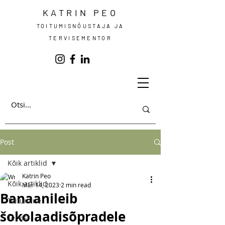
KATRIN PEO
TOITUMISNÕUSTAJA JA
TERVISEMENTOR
Post
Kõik artiklid
Katrin Peo
Kõik artiklid
Mar 14, 2023
2 min read
Banaanileib
Toitumine
šokolaadisõpradele
Tervis