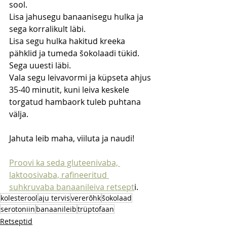
sool.
Lisa jahusegu banaanisegu hulka ja 
sega korralikult läbi.
Lisa segu hulka hakitud kreeka 
pähklid ja tumeda šokolaadi tükid. 
Sega uuesti läbi.
Vala segu leivavormi ja küpseta ahjus 
35-40 minutit, kuni leiva keskele 
torgatud hambaork tuleb puhtana 
välja.
Jahuta leib maha, viiluta ja naudi!
Proovi ka seda gluteenivaba, 
laktoosivaba, rafineeritud 
suhkruvaba banaanileiva retsept
i.
kolesterool
aju tervis
vererõhk
šokolaad
serotoniin
banaanileib
trüptofaan
Retseptid