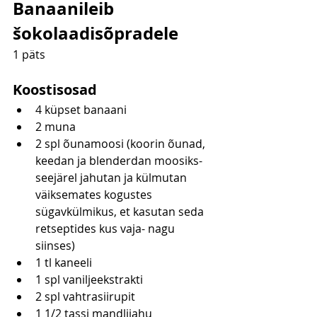
Banaanileib 
šokolaadisõpradele
1 päts
Koostisosad
4 küpset banaani
2 muna
2 spl õunamoosi (koorin õunad, 
keedan ja blenderdan moosiks- 
seejärel jahutan ja külmutan 
väiksemates kogustes 
sügavkülmikus, et kasutan seda 
retseptides kus vaja- nagu 
siinses)
1 tl kaneeli
1 spl vaniljeekstrakti
2 spl vahtrasiirupit
1 1/2 tassi mandlijahu