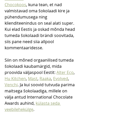
Chocokoos
, kuna tean, et nad 
valmistavad oma šokolaadi kire ja 
pühendumusega ning 
klienditeenindus on seal alati super. 
Kui elad Eestis ja oskad mõnda head 
tumeda šokolaadi brändi soovitada, 
siis pane need siia allpool 
kommentaaridesse.
Siin on mõned orgaanilised tumeda 
šokolaadi kaubamärgid, mida 
proovida väljaspool Eestit: 
Alter Eco
, 
Hu Kitchen
, 
Mast
, 
Raaka
, 
Evolved
, 
Venchi
. Ja kui soovid tutvuda parima 
maitsega šokolaadiga, millele on 
välja antud International Chocolate 
Awards auhind, 
külasta seda 
veebilehekülge
.