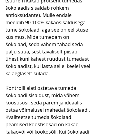
(suurem kakao protsent tumedas 
šokolaadis sisaldab rohkem 
antioksüdante). Mulle endale 
meeldib 90-100% kakaosisaldusega 
tume šokolaad, aga see on eelistuse 
küsimus. Mida tumedam on 
šokolaad, seda vähem tahad seda 
palju süüa, sest tavaliselt piisab 
ühest kuni kahest ruudust tumedast 
šokolaadist, kui lasta sellel keelel veel 
ka aeglaselt sulada.
Kontrolli alati ostetava tumeda 
šokolaadi sisaldust, mida vähem 
koostisosi, seda parem ja ideaalis 
ostsa võimalusel mahedat šokolaadi. 
Kvaliteetse tumeda šokolaadi 
peamised koostisosad on kakao, 
kakaovõi või kookosõli. Kui šokolaadi 