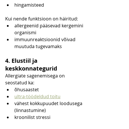
hingamisteed
Kui nende funktsioon on häiritud:
allergeenid pääsevad kergemini 
organismi
immuunreaktsioonid võivad 
muutuda tugevamaks
4. Elustiil ja 
keskkonnategurid
Allergiate sagenemisega on 
seostatud ka:
õhusaastet
ultra-töödeldud toitu
vähest kokkupuudet loodusega 
(linnastumine)
kroonilist stressi