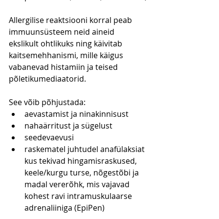
Allergilise reaktsiooni korral peab 
immuunsüsteem neid aineid 
ekslikult ohtlikuks ning käivitab 
kaitsemehhanismi, mille käigus 
vabanevad histamiin ja teised 
põletikumediaatorid.
See võib põhjustada:
aevastamist ja ninakinnisust
nahaärritust ja sügelust
seedevaevusi
raskematel juhtudel anafülaksiat 
kus tekivad hingamisraskused, 
keele/kurgu turse, nõgestõbi ja 
madal vererõhk, mis vajavad 
kohest ravi intramuskulaarse 
adrenaliiniga (EpiPen)