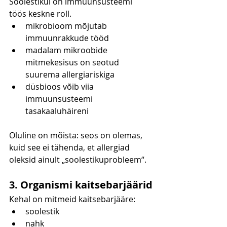
Soolestikul on immuunsüsteemi 
töös keskne roll.
mikrobioom mõjutab 
immuunrakkude tööd
madalam mikroobide 
mitmekesisus on seotud 
suurema allergiariskiga
düsbioos võib viia 
immuunsüsteemi 
tasakaaluhäireni
Oluline on mõista: seos on olemas, 
kuid see ei tähenda, et allergiad 
oleksid ainult „soolestikuprobleem“.
3. Organismi kaitsebarjäärid
Kehal on mitmeid kaitsebarjääre:
soolestik
nahk