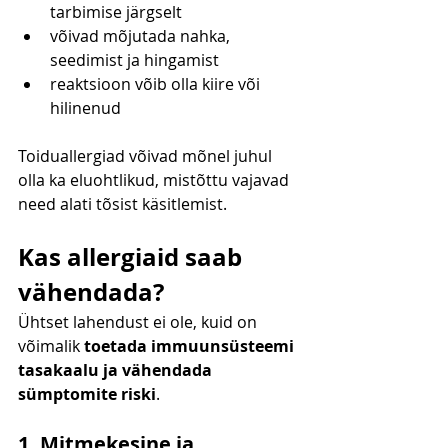
tarbimise järgselt
võivad mõjutada nahka, 
seedimist ja hingamist
reaktsioon võib olla kiire või 
hilinenud
Toiduallergiad võivad mõnel juhul 
olla ka eluohtlikud, mistõttu vajavad 
need alati tõsist käsitlemist.
Kas allergiaid saab 
vähendada?
Ühtset lahendust ei ole, kuid on 
võimalik 
toetada immuunsüsteemi 
tasakaalu ja vähendada 
sümptomite riski
.
1. Mitmekesine ja 