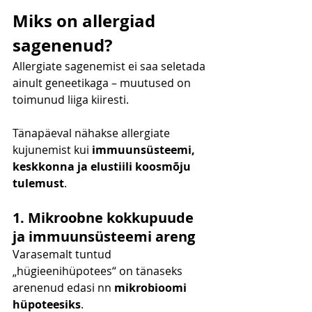
Miks on allergiad 
sagenenud?
Allergiate sagenemist ei saa seletada 
ainult geneetikaga – muutused on 
toimunud liiga kiiresti.
Tänapäeval nähakse allergiate 
kujunemist kui 
immuunsüsteemi, 
keskkonna ja elustiili koosmõju 
tulemust
.
1. Mikroobne kokkupuude 
ja immuunsüsteemi areng
Varasemalt tuntud 
„hügieenihüpotees“ on tänaseks 
arenenud edasi nn 
mikrobioomi 
hüpoteesiks
.