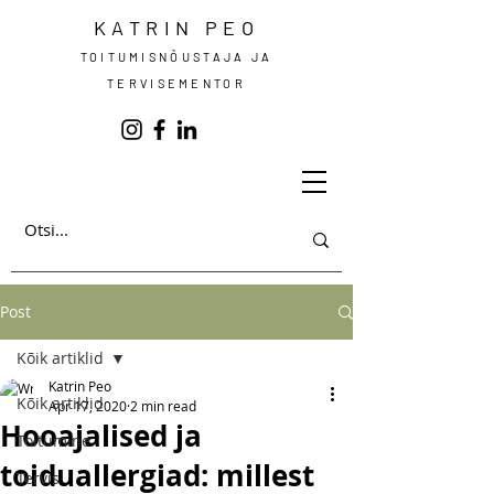
KATRIN PEO
TOITUMISNÕUSTAJA JA
TERVISEMENTOR
Post
Kõik artiklid
Katrin Peo
Kõik artiklid
Apr 17, 2020
2 min read
Hooajalised ja
Toitumine
toiduallergiad: millest
Tervis