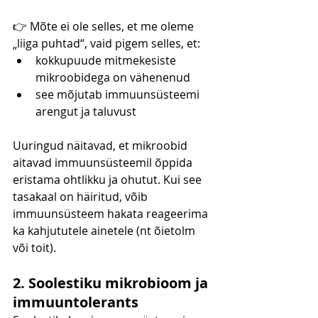
👉 Mõte ei ole selles, et me oleme 
„liiga puhtad“, vaid pigem selles, et:
kokkupuude mitmekesiste 
mikroobidega on vähenenud
see mõjutab immuunsüsteemi 
arengut ja taluvust
Uuringud näitavad, et mikroobid 
aitavad immuunsüsteemil õppida 
eristama ohtlikku ja ohutut. Kui see 
tasakaal on häiritud, võib 
immuunsüsteem hakata reageerima 
ka kahjututele ainetele (nt õietolm 
või toit).
2. Soolestiku mikrobioom ja 
immuuntolerants