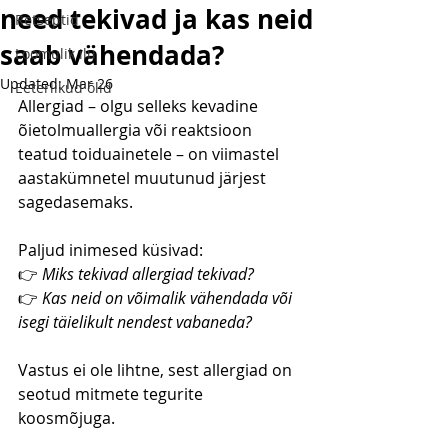
need tekivad ja kas neid
Retseptid
saab vähendada?
Loomulik ilu
Updated:
Mar 26
Eeterlikud õlid
Allergiad – olgu selleks kevadine 
õietolmuallergia või reaktsioon 
teatud toiduainetele – on viimastel 
aastakümnetel muutunud järjest 
sagedasemaks.
Paljud inimesed küsivad:
👉 
Miks tekivad allergiad tekivad?
👉 
Kas neid on võimalik vähendada või 
isegi täielikult nendest vabaneda?
Vastus ei ole lihtne, sest allergiad on 
seotud mitmete tegurite 
koosmõjuga.