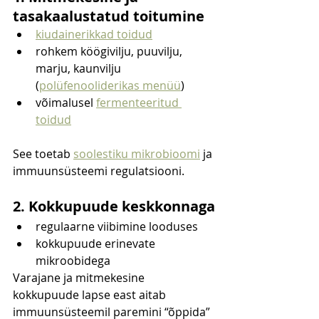
tasakaalustatud toitumine
kiudainerikkad toidud
rohkem köögivilju, puuvilju, 
marju, kaunvilju 
(
polüfenooliderikas menüü
)
võimalusel 
fermenteeritud 
toidud
See toetab 
soolestiku mikrobioomi
 ja 
immuunsüsteemi regulatsiooni.
2. Kokkupuude keskkonnaga
regulaarne viibimine looduses
kokkupuude erinevate 
mikroobidega
Varajane ja mitmekesine 
kokkupuude lapse east aitab 
immuunsüsteemil paremini “õppida”