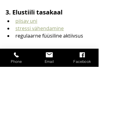
3. Elustiili tasakaal
piisav uni
stressi vähendamine
regulaarne füüsiline aktiivsus
Need mõjutavad otseselt 
immuunsüsteemi toimimist.
Phone
Email
Facebook
4. Individuaalne lähenemine
Allergiad on väga individuaalsed.
Mõnel juhul on vajalik:
testimine
arsti või spetsialisti jälgimine
Kas allergiaid saab 