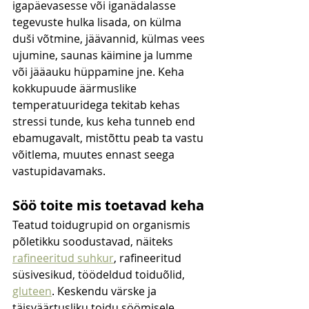
igapäevasesse või iganädalasse 
tegevuste hulka lisada, on külma 
duši võtmine, jäävannid, külmas vees 
ujumine, saunas käimine ja lumme 
või jääauku hüppamine jne. Keha 
kokkupuude äärmuslike 
temperatuuridega tekitab kehas 
stressi tunde, kus keha tunneb end 
ebamugavalt, mistõttu peab ta vastu 
võitlema, muutes ennast seega 
vastupidavamaks.
Söö toite mis toetavad keha
Teatud toidugrupid on organismis 
põletikku soodustavad, näiteks  
rafineeritud suhkur
, rafineeritud 
süsivesikud, töödeldud toiduõlid, 
gluteen
. Keskendu värske ja 
täisväärtusliku toidu söömisele. 