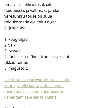
oma veresuhkru tasakaalus 
hoidmiseks ja vältimaks järske 
veresuhkru tõuse on süüa 
toidukordade ajal toitu õiges 
järjekorras: 
1. köögiviljad 
2. valk 
3. rasvad 
4. tärklise ja rafineeritud süsivesikute 
rikkad toidud
5. magustoit. 
Loe lisateavet veresuhkru tasakaalu 
kohta ja selle kohta, miks see on 
meie tervisele ja põletikutaseme 
vähendamisele kehas oluline.