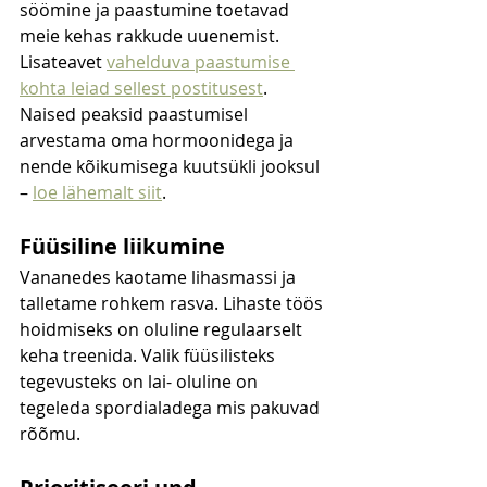
söömine ja paastumine toetavad 
meie kehas rakkude uuenemist. 
Lisateavet 
vahelduva paastumise 
kohta leiad sellest postitusest
. 
Naised peaksid paastumisel 
arvestama oma hormoonidega ja 
nende kõikumisega kuutsükli jooksul 
– 
loe lähemalt siit
.
Füüsiline liikumine
Vananedes kaotame lihasmassi ja 
talletame rohkem rasva. Lihaste töös 
hoidmiseks on oluline regulaarselt 
keha treenida. Valik füüsilisteks 
tegevusteks on lai- oluline on 
tegeleda spordialadega mis pakuvad 
rõõmu.