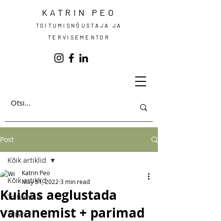
KATRIN PEO
TOITUMISNÕUSTAJA JA
TERVISEMENTOR
Post
Kõik artiklid
Katrin Peo
Kõik artiklid
May 31, 2022
3 min read
Kuidas aeglustada
Toitumine
vananemist + parimad
Tervis