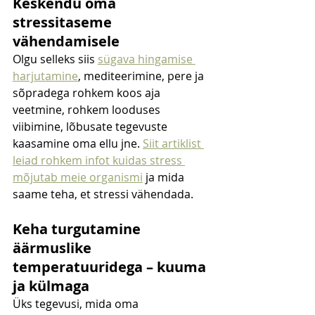
Keskendu oma 
stressitaseme 
vähendamisele
Olgu selleks siis 
sügava hingamise 
harjutamine
, mediteerimine, pere ja 
sõpradega rohkem koos aja 
veetmine, rohkem looduses 
viibimine, lõbusate tegevuste 
kaasamine oma ellu jne. 
Siit artiklist 
leiad rohkem infot kuidas stress 
mõjutab meie organismi
 ja mida 
saame teha, et stressi vähendada. 
Keha turgutamine 
äärmuslike 
temperatuuridega – kuuma 
ja külmaga
Üks tegevusi, mida oma 