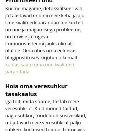
Prioritiseeri und
Kui me magame, detoksifitseerivad 
ja taastavad end nii meie keha ja aju. 
Une kvaliteedi parandamine kui teil 
on une ja magamisega probleeme, 
on tervise ja tugeva 
immuunsüsteemi jaoks ülimalt 
oluline. Oma ühes oma eelnevas 
blogipostituses kirjutan pikemalt 
kuidas saate oma une kvaliteeti 
parandada
. 
Hoia oma veresuhkur 
tasakaalus
Iga toit, mida sööme, tõstab meie 
veresuhkrut. Kuid mõned toidud, 
nagu suhkur, töödeldud süsivesikud, 
mõjutavad meie veresuhkrut palju 
rohkem kui teised toidud. Lihtne viis 