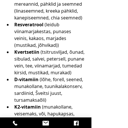
mereannid, pähklid ja seemned 
(linaseemned, kreeka pähklid, 
kanepiseemned, chia seemned)
Resveratrool
 (leidub 
viinamarjakestas, punases 
veinis, kakaos, marjades 
(mustikad, jõhvikad))
Kvertsetiin
 (tsitrusviljad, õunad, 
sibulad, salvei, petersell, punane 
vein, tee, viinamarjad, tumedad 
kirsid, mustikad, murakad)
D-vitamiin
 (lõhe, forell, seened, 
munakollane, tuunikalakonserv, 
sardiinid, Šveitsi juust, 
tursamaksaõli)
K2-vitamiin
 (munakollane, 
veisemaks, või, hapukapsas, 
kõva juust, angerjas, natto, kana, 
lehtkapsas, sinepiroheline, 