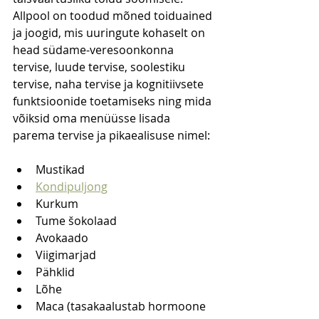
Allpool on toodud mõned toiduained 
ja joogid, mis uuringute kohaselt on 
head südame-veresoonkonna 
tervise, luude tervise, soolestiku 
tervise, naha tervise ja kognitiivsete 
funktsioonide toetamiseks ning mida 
võiksid oma menüüsse lisada 
parema tervise ja pikaealisuse nimel:
Mustikad
Kondipuljong
Kurkum
Tume šokolaad
Avokaado
Viigimarjad
Pähklid
Lõhe
Maca (tasakaalustab hormoone 