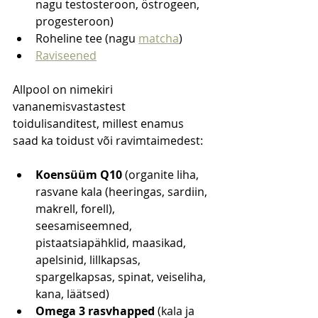
nagu testosteroon, östrogeen, 
progesteroon)
Roheline tee (nagu 
matcha
)
Raviseened
Allpool on nimekiri 
vananemisvastastest 
toidulisanditest, millest enamus 
saad ka toidust või ravimtaimedest:
Koensüüm Q10
 (organite liha, 
rasvane kala (heeringas, sardiin, 
makrell, forell), 
seesamiseemned, 
pistaatsiapähklid, maasikad, 
apelsinid, lillkapsas, 
spargelkapsas, spinat, veiseliha, 
kana, läätsed)
Omega 3 rasvhapped
 (kala ja 