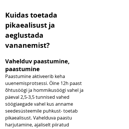
Kuidas toetada 
pikaealisust ja 
aeglustada 
vananemist?
Vahelduv paastumine, 
paastumine
Paastumine aktiveerib keha 
uuenemisprotsessi. Öine 12h paast 
õhtusöögi ja hommikusöögi vahel ja 
päeval 2,5-3,5 tunnised vahed 
söögiaegade vahel kus anname 
seedesüsteemile puhkust- toetab  
pikaealisust. Vahelduva paastu 
harjutamine, ajaliselt piiratud 