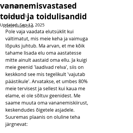
vananemisvastased
Retseptid
toidud ja toidulisandid
Loomulik ilu
Updated:
Sep 12, 2025
Eeterlikud õlid
Pole vaja vaadata elutsüklit kui 
vältimatut, mis meie keha ja vaimuga 
lõpuks juhtub. Ma arvan, et me kõik 
tahame lisada elu oma aastatesse 
mitte ainult aastaid oma ellu. Ja kuigi  
meie geenid 'laadivad relva', siis on 
keskkond see mis tegelikult 'vajutab 
päästikule'. Arvatakse, et umbes 80% 
meie tervisest ja sellest kui kaua me 
elame, ei ole sõltuv geenidest. Me 
saame muuta oma vananemiskiirust, 
keskendudes õigetele asjadele. 
Suuremas plaanis on oluline teha 
järgnevat: