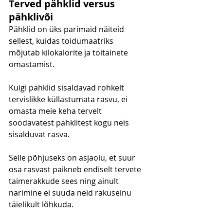
Terved pähklid versus 
pähklivõi
Pähklid on üks parimaid näiteid 
sellest, kuidas toidumaatriks 
mõjutab kilokalorite ja toitainete 
omastamist.
Kuigi pähklid sisaldavad rohkelt 
tervislikke küllastumata rasvu, ei 
omasta meie keha tervelt 
söödavatest pähklitest kogu neis 
sisalduvat rasva.
Selle põhjuseks on asjaolu, et suur 
osa rasvast paikneb endiselt tervete 
taimerakkude sees ning ainult 
närimine ei suuda neid rakuseinu 
täielikult lõhkuda.