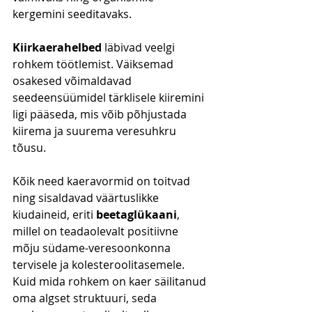
kergemini seeditavaks.
Kiirkaerahelbed
 läbivad veelgi 
rohkem töötlemist. Väiksemad 
osakesed võimaldavad 
seedeensüümidel tärklisele kiiremini 
ligi pääseda, mis võib põhjustada 
kiirema ja suurema veresuhkru 
tõusu.
Kõik need kaeravormid on toitvad 
ning sisaldavad väärtuslikke 
kiudaineid, eriti 
beetaglükaani
, 
millel on teadaolevalt positiivne 
mõju südame-veresoonkonna 
tervisele ja kolesteroolitasemele. 
Kuid mida rohkem on kaer säilitanud 
oma algset struktuuri, seda 