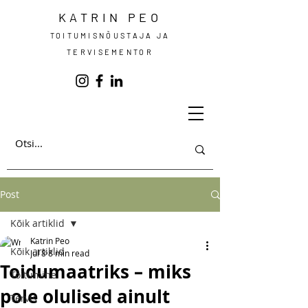
KATRIN PEO
TOITUMISNÕUSTAJA JA
TERVISEMENTOR
Post
Kõik artiklid
Katrin Peo
Kõik artiklid
Jul 8
8 min read
Toidumaatriks – miks
Toitumine
pole olulised ainult
Tervis