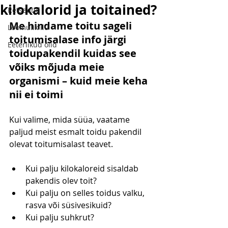
kilokalorid ja toitained?
Retseptid
Me hindame toitu sageli 
Loomulik ilu
toitumisalase info järgi 
Eeterlikud õlid
toidupakendil kuidas see 
võiks mõjuda meie 
organismi – kuid meie keha 
nii ei toimi
Kui valime, mida süüa, vaatame 
paljud meist esmalt toidu pakendil 
olevat toitumisalast teavet.
Kui palju kilokaloreid sisaldab 
pakendis olev toit?
Kui palju on selles toidus valku, 
rasva või süsivesikuid?
Kui palju suhkrut?