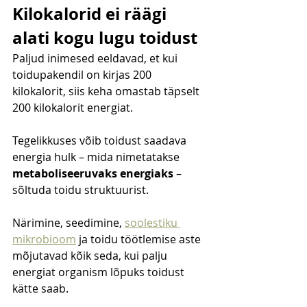
Kilokalorid ei räägi 
alati kogu lugu toidust
Paljud inimesed eeldavad, et kui 
toidupakendil on kirjas 200 
kilokalorit, siis keha omastab täpselt 
200 kilokalorit energiat.
Tegelikkuses võib toidust saadava 
energia hulk – mida nimetatakse 
metaboliseeruvaks energiaks
 – 
sõltuda toidu struktuurist.
Närimine, seedimine, 
soolestiku 
mikrobioom
 ja toidu töötlemise aste 
mõjutavad kõik seda, kui palju 
energiat organism lõpuks toidust 
kätte saab.