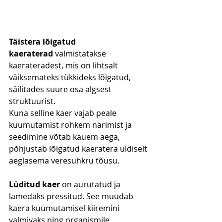
Täistera lõigatud 
kaeraterad
 valmistatakse 
kaerateradest, mis on lihtsalt 
väiksemateks tükkideks lõigatud, 
säilitades suure osa algsest 
struktuurist.
Kuna selline kaer vajab peale 
kuumutamist rohkem närimist ja 
seedimine võtab kauem aega, 
põhjustab lõigatud kaeratera üldiselt 
aeglasema veresuhkru tõusu.
Lüditud kaer
 on aurutatud ja 
lamedaks pressitud. See muudab 
kaera kuumutamisel kiiremini 
valmivaks ning organismile 