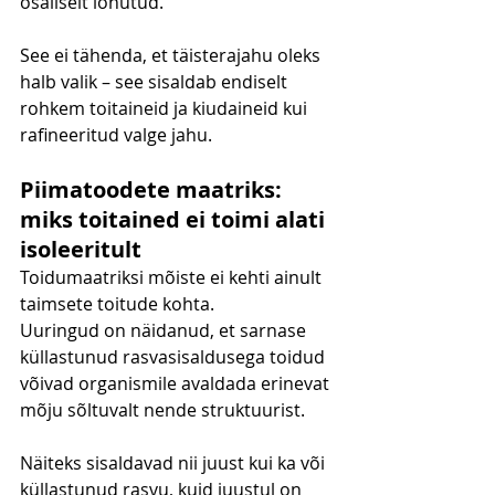
osaliselt lõhutud.
See ei tähenda, et täisterajahu oleks 
halb valik – see sisaldab endiselt 
rohkem toitaineid ja kiudaineid kui 
rafineeritud valge jahu.
Piimatoodete maatriks: 
miks toitained ei toimi alati 
isoleeritult
Toidumaatriksi mõiste ei kehti ainult 
taimsete toitude kohta.
Uuringud on näidanud, et sarnase 
küllastunud rasvasisaldusega toidud 
võivad organismile avaldada erinevat 
mõju sõltuvalt nende struktuurist.
Näiteks sisaldavad nii juust kui ka või 
küllastunud rasvu, kuid juustul on 