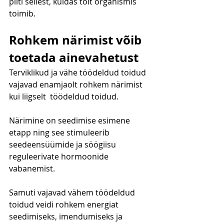
pilti sellest, kuidas toit organismis 
toimib.
Rohkem närimist võib 
toetada ainevahetust
Terviklikud ja vähe töödeldud toidud 
vajavad enamjaolt rohkem närimist 
kui liigselt  töödeldud toidud.
Närimine on seedimise esimene 
etapp ning see stimuleerib 
seedeensüümide ja söögiisu 
reguleerivate hormoonide 
vabanemist.
Samuti vajavad vähem töödeldud 
toidud veidi rohkem energiat 
seedimiseks, imendumiseks ja 