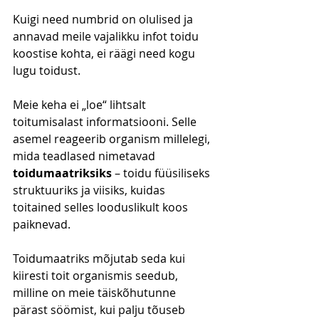
Kuigi need numbrid on olulised ja 
annavad meile vajalikku infot toidu 
koostise kohta, ei räägi need kogu 
lugu toidust.
Meie keha ei „loe“ lihtsalt 
toitumisalast informatsiooni. Selle 
asemel reageerib organism millelegi, 
mida teadlased nimetavad 
toidumaatriksiks
 – toidu füüsiliseks 
struktuuriks ja viisiks, kuidas 
toitained selles looduslikult koos 
paiknevad.
Toidumaatriks mõjutab seda kui 
kiiresti toit organismis seedub, 
milline on meie täiskõhutunne 
pärast söömist, kui palju tõuseb 