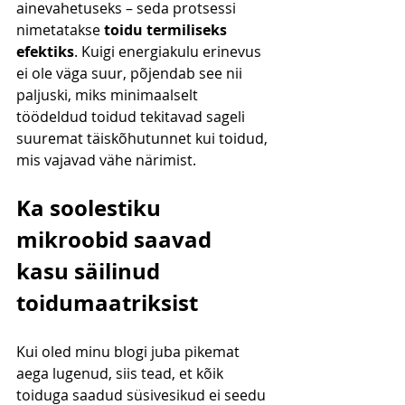
ainevahetuseks – seda protsessi 
nimetatakse 
toidu termiliseks 
efektiks
. Kuigi energiakulu erinevus 
ei ole väga suur, põjendab see nii 
paljuski, miks minimaalselt 
töödeldud toidud tekitavad sageli 
suuremat täiskõhutunnet kui toidud, 
mis vajavad vähe närimist.
Ka soolestiku 
mikroobid saavad 
kasu säilinud 
toidumaatriksist
Kui oled minu blogi juba pikemat 
aega lugenud, siis tead, et kõik 
toiduga saadud süsivesikud ei seedu 