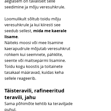
aeglasem on tavaliselt selle 
seedimine ja mõju veresuhkrule.
Loomulikult sõltub toidu mõju 
veresuhkrule ja kui kiiresti see 
seedub sellest, 
mida me kaerale 
lisame
.
Näiteks moosi või mee lisamine 
kaerapudrule mõjutab veresuhkrut 
rohkem kui seemnete, pähklite, 
seente või maitsepärmi lisamine. 
Toidu kogu koostis ja toitainete 
tasakaal määravad, kuidas keha 
sellele reageerib.
Täisteravili, rafineeritud 
teravili, jahu
Sama põhimõte kehtib ka teraviljade 
puhul.