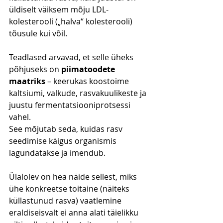
üldiselt väiksem mõju LDL-
kolesterooli („halva“ kolesterooli) 
tõusule kui võil.
Teadlased arvavad, et selle üheks 
põhjuseks on 
piimatoodete 
maatriks
 – keerukas koostoime 
kaltsiumi, valkude, rasvakuulikeste ja 
juustu fermentatsiooniprotsessi 
vahel.
See mõjutab seda, kuidas rasv 
seedimise käigus organismis 
lagundatakse ja imendub.
Ülalolev on hea näide sellest, miks 
ühe konkreetse toitaine (näiteks 
küllastunud rasva) vaatlemine 
eraldiseisvalt ei anna alati täielikku 