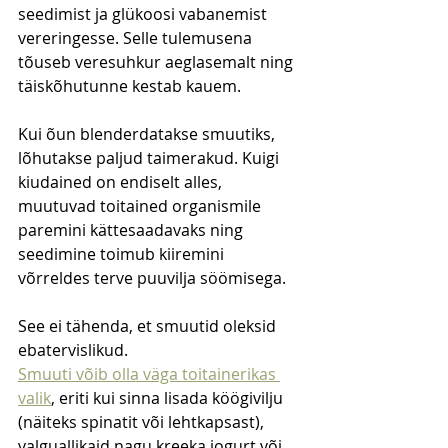
seedimist ja glükoosi vabanemist 
vereringesse. Selle tulemusena 
tõuseb veresuhkur aeglasemalt ning 
täiskõhutunne kestab kauem.
Kui õun blenderdatakse smuutiks, 
lõhutakse paljud taimerakud. Kuigi 
kiudained on endiselt alles, 
muutuvad toitained organismile 
paremini kättesaadavaks ning 
seedimine toimub kiiremini 
võrreldes terve puuvilja söömisega.
See ei tähenda, et smuutid oleksid 
ebatervislikud.
Smuuti võib olla väga toitainerikas 
valik
, eriti kui sinna lisada köögivilju 
(näiteks spinatit või lehtkapsast), 
valguallikaid nagu kreeka jogurt või 