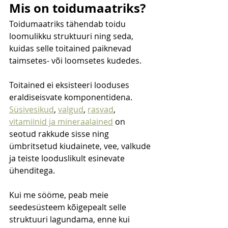
Mis on toidumaatriks?
Toidumaatriks tähendab toidu 
loomulikku struktuuri ning seda, 
kuidas selle toitained paiknevad 
taimsetes- või loomsetes kudedes.
Toitained ei eksisteeri looduses 
eraldiseisvate komponentidena. 
Süsivesikud
, 
valgud
, 
rasvad
, 
vitamiinid ja mineraalained
 on 
seotud rakkude sisse ning 
ümbritsetud kiudainete, vee, valkude 
ja teiste looduslikult esinevate 
ühenditega.
Kui me sööme, peab meie 
seedesüsteem kõigepealt selle 
struktuuri lagundama, enne kui 