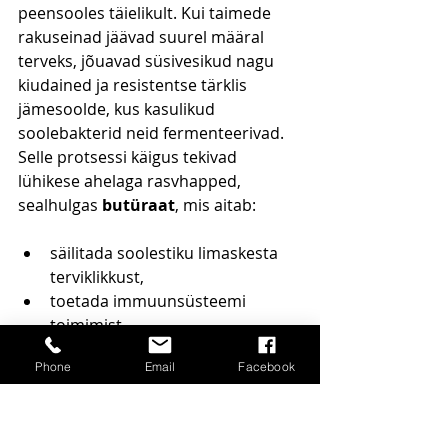
peensooles täielikult. Kui taimede 
rakuseinad jäävad suurel määral 
terveks, jõuavad süsivesikud nagu 
kiudained ja resistentse tärklis 
jämesoolde, kus kasulikud 
soolebakterid neid fermenteerivad. 
Selle protsessi käigus tekivad 
lühikese ahelaga rasvhapped, 
sealhulgas 
butüraat
, mis aitab:
säilitada soolestiku limaskesta 
terviklikkust,
toetada immuunsüsteemi 
toimimist,
vähendada põletikulisi protsesse.
Phone
Email
Facebook
Kõrgelt töödeldud (ultratöödeldud)
toidud annavad sageli vähem 
võimalusi selliseks kasulikuks 