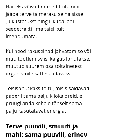
Näiteks võivad mõned toitained 
jääda terve taimeraku seina sisse 
„lukustatuks“ ning liikuda läbi 
seedetrakti ilma täielikult 
imendumata.
Kui need rakuseinad jahvatamise või 
muu töötlemisviisi käigus lõhutakse, 
muutub suurem osa toitainetest 
organismile kättesaadavaks.
Teisisõnu: kaks toitu, mis sisaldavad 
paberil sama palju kilokaloreid, ei 
pruugi anda kehale täpselt sama 
palju kasutatavat energiat. 
Terve puuvili, smuuti ja 
mahl: sama puuvili, erinev 