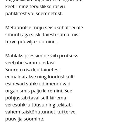
keefir ning tervislikke rasvu 
pähklitest või seemnetest.
Metaboolse mõju seisukohalt ei ole 
smuuti aga siiski täiesti sama mis 
terve puuvilja söömine.
Mahlaks pressimine viib protsessi 
veel ühe sammu edasi.
Suurem osa kiudainetest 
eemaldatakse ning looduslikult 
esinevad suhkrud imenduvad 
organismis palju kiiremini. See 
põhjustab tavaliselt kiirema 
veresuhkru tõusu ning tekitab 
vähem täiskõhutunnet kui terve 
puuvilja söömine.