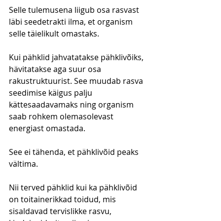
Selle tulemusena liigub osa rasvast 
läbi seedetrakti ilma, et organism 
selle täielikult omastaks.
Kui pähklid jahvatatakse pähklivõiks, 
hävitatakse aga suur osa 
rakustruktuurist. See muudab rasva 
seedimise käigus palju 
kättesaadavamaks ning organism 
saab rohkem olemasolevast 
energiast omastada.
See ei tähenda, et pähklivõid peaks 
vältima.
Nii terved pähklid kui ka pähklivõid 
on toitainerikkad toidud, mis 
sisaldavad tervislikke rasvu, 