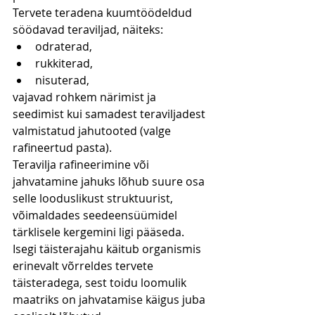
Tervete teradena kuumtöödeldud 
söödavad teraviljad, näiteks:
odraterad,
rukkiterad,
nisuterad,
vajavad rohkem närimist ja 
seedimist kui samadest teraviljadest 
valmistatud jahutooted (valge 
rafineertud pasta).
Teravilja rafineerimine või 
jahvatamine jahuks lõhub suure osa 
selle looduslikust struktuurist, 
võimaldades seedeensüümidel 
tärklisele kergemini ligi pääseda.
Isegi täisterajahu käitub organismis 
erinevalt võrreldes tervete 
täisteradega, sest toidu loomulik 
maatriks on jahvatamise käigus juba 