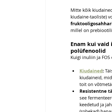
Mitte kõik kiudaine
kiudaine-taoliste) 
fruktooligosahhari
millel on prebiootil
Enam kui vaid i
polüfenoolid
Kuigi inuliin ja FOS
Kiudained
:
 Täi
kiudaineid, mid
toit on võtmet
Resistentne tä
see fermenteeru
keedetud ja jah
(rohekad) bana