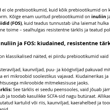
d ei ole prebiootikumid, kuid kõik prebiootikumid on k
vorm. Kõige enam uuritud prebiootikumid on 
inuliin
 j
idid (FOS)
, kuid teadus tunnustab üha laiemat hulka
ine toime – sealhulgas resistentne tärklis ja teatud po
nuliin ja FOS: kiudained, resistentne tärkl
 on klassikalised näited, ei piirdu prebiootikumid vai
steraviljad, kaunviljad, puu- ja köögiviljad pakuvad m
a eri mikroobid soolestikus vajavad. Kiudainerikas j
ähtsusega mikroobide mitmekesisuse jaoks.
rklis:
 See tärklis ei seedu peensooles, vaid jõuab jä
b ja toodab kasulikke SCFA-sid nagu butüraat. Allika
utatud kartulid või riis, kaunviljad, kaerahelbed ja to
anid.