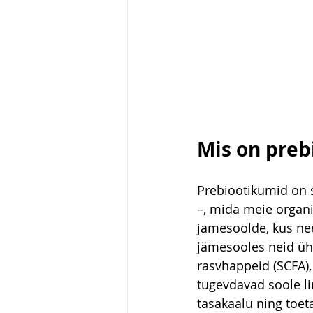
Mis on preb
Prebiootikumid on s
–, mida meie organ
jämesoolde, kus nee
jämesooles neid üh
rasvhappeid (SCFA),
tugevdavad soole li
tasakaalu ning toe