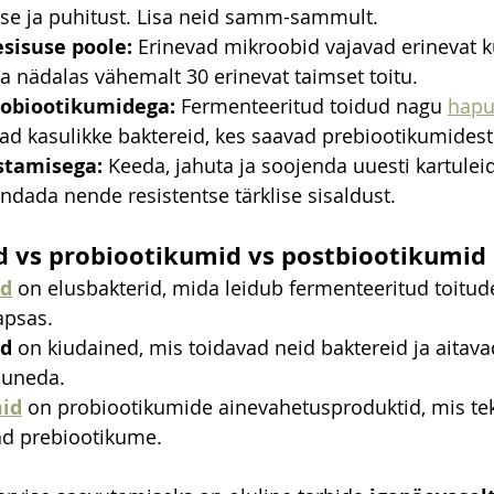
se ja puhitust. Lisa neid samm-sammult.
isuse poole:
 Erinevad mikroobid vajavad erinevat k
üa nädalas vähemalt 30 erinevat taimset toitu.
obiootikumidega:
 Fermenteeritud toidud nagu 
hapu
vad kasulikke baktereid, kes saavad prebiootikumidest 
stamisega:
 Keeda, jahuta ja soojenda uuesti kartuleid, 
endada nende resistentse tärklise sisaldust.
d vs probiootikumid vs postbiootikumid
id
 on elusbakterid, mida leidub fermenteeritud toitude
apsas.
id
 on kiudained, mis toidavad neid baktereid ja aitavad
juneda.
id
 on probiootikumide ainevahetusproduktid, mis tek
ad prebiootikume.