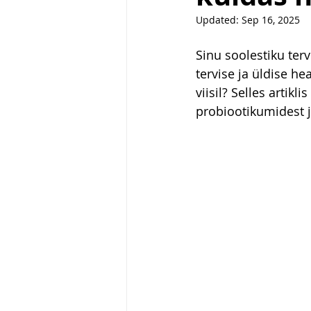
Updated:
Sep 16, 2025
Sinu soolestiku te
tervise ja üldise h
viisil? Selles artik
probiootikumidest ja