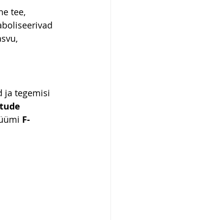
e tee, 
boliseerivad 
svu, 
d ja tegemisi 
tude 
nüümi 
F-