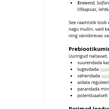
S
eaweed, Sulfo
lillkapsas, leh
See raamistik toob e
nagu inuliin, vaid k
ning värvikirevas va
Prebiootikumid
Uuringud näitavad, 
suurendada kas
tugevdada 
sool
vähendada 
süs
aidata reguleer
parandada mine
potentsiaalselt 
Parimad loodus