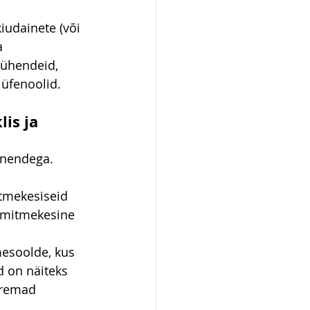
iudainete (või 
a 
 ühendeid, 
lüfenoolid.
is ja 
d nendega.
itmekesiseid 
a mitmekesine 
mesoolde, kus 
d on näiteks 
oremad 