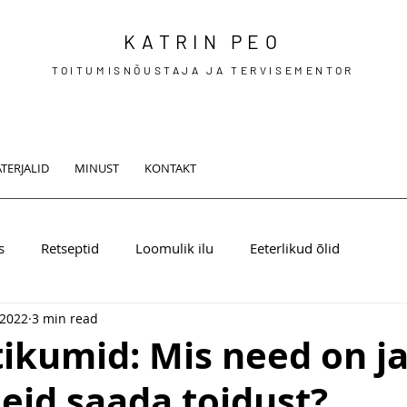
KATRIN PEO
TOITUMISNÕUSTAJA JA TERVISEMENTOR
TERJALID
MINUST
KONTAKT
s
Retseptid
Loomulik ilu
Eeterlikud õlid
 2022
3 min read
ikumid: Mis need on j
eid saada toidust?