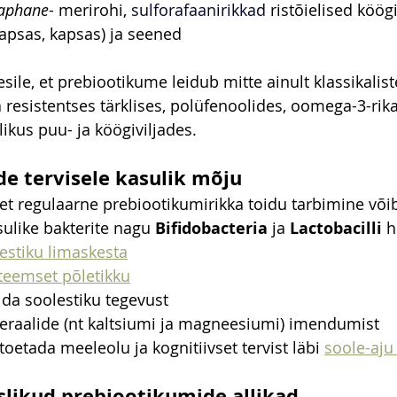
raphane
- merirohi, 
sulforafaani
rikkad
 ristõielised köögi
tkapsas, kapsas) ja seened
sile, et prebiootikume leidub mitte ainult klassikalis
a resistentses tärklises, polüfenoolides, oomega-3-rik
likus puu- ja köögiviljades.
e tervisele kasulik mõju
et regulaarne prebiootikumirikka toidu tarbimine või
ulike bakterite nagu 
Bifidobacteria
 ja 
Lactobacilli
 h
estiku limaskesta
teemset põletikku
ida soolestiku tegevust
raalide (nt kaltsiumi ja magneesiumi) imendumist
toetada meeleolu ja kognitiivset tervist läbi 
soole-aju 
likud prebiootikumide allikad