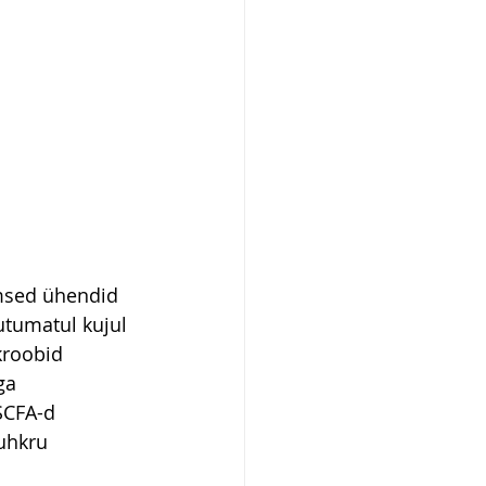
imsed ühendid 
tumatul kujul 
kroobid 
ga 
SCFA-d 
uhkru 