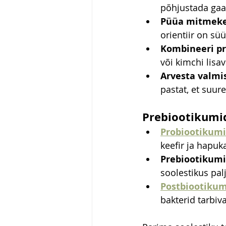
põhjustada gaa
Püüa mitmekes
orientiir on sü
Kombineeri pr
või kimchi lisa
Arvesta valmi
pastat, et suur
Prebiootikumi
Probiootikum
keefir ja hapuk
Prebiootikum
soolestikus pal
Postbiootikum
bakterid tarbiv