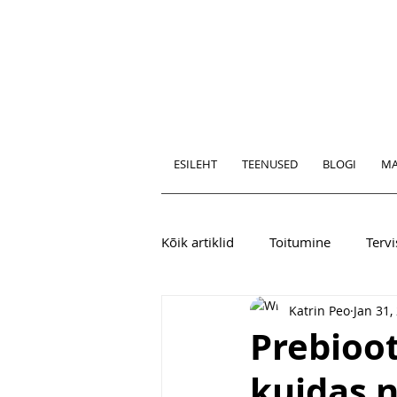
ESILEHT
TEENUSED
BLOGI
MA
Kõik artiklid
Toitumine
Tervi
Katrin Peo
Jan 31,
Prebioot
kuidas n