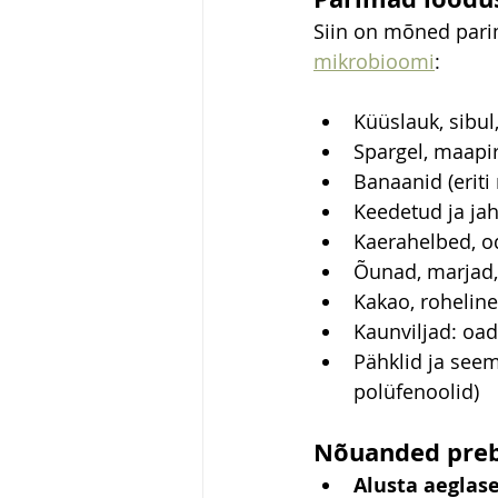
Siin on mõned parim
mikrobioomi
:
Küüslauk, sibul,
Spargel, maapir
Banaanid (eriti
Keedetud ja jahu
Kaerahelbed, od
Õunad, marjad, 
Kakao, roheline
Kaunviljad: oad,
Pähklid ja seem
polüfenoolid)
Nõuanded preb
Alusta aeglase