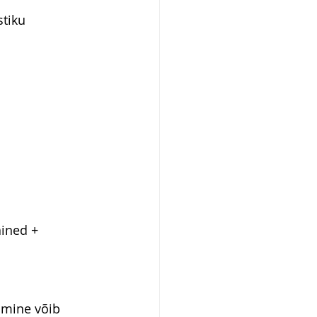
tiku 
ined + 
amine võib 