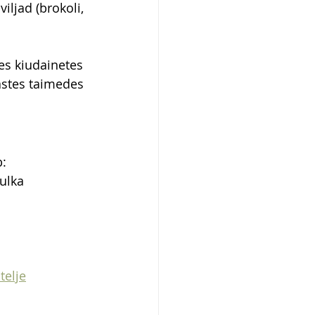
viljad (brokoli, 
tes kiudainetes 
astes taimedes 
b:
ulka
telje