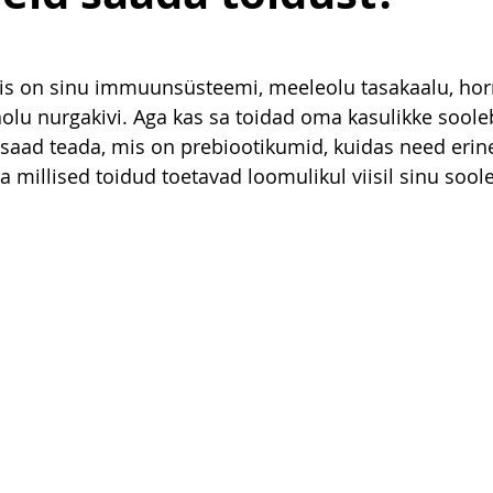
rvis on sinu immuunsüsteemi, meeleolu tasakaalu, ho
eaolu nurgakivi. Aga kas sa toidad oma kasulikke soole
lis saad teada, mis on prebiootikumid, kuidas need erin
 millised toidud toetavad loomulikul viisil sinu soole