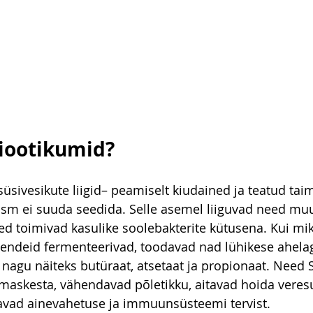
iootikumid?
üsivesikute liigid– peamiselt kiudained ja teatud ta
ism ei suuda seedida. Selle asemel liiguvad need muu
d toimivad kasulike soolebakterite kütusena. Kui mi
endeid fermenteerivad, toodavad nad lühikese ahela
 nagu näiteks butüraat, atsetaat ja propionaat. Need 
maskesta, vähendavad põletikku, aitavad hoida veres
tavad ainevahetuse ja immuunsüsteemi tervist.