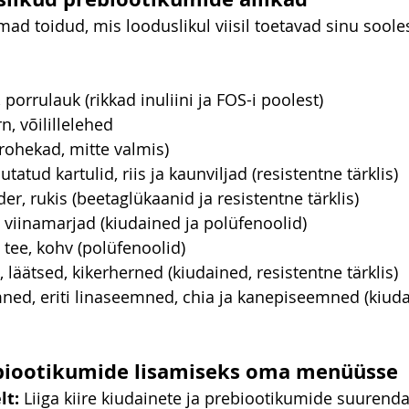
ad toidud, mis looduslikul viisil toetavad sinu sooles
 porrulauk (rikkad inuliini ja FOS-i poolest)
n, võilillelehed
 rohekad, mitte valmis)
tatud kartulid, riis ja kaunviljad (resistentne tärklis)
er, rukis (beetaglükaanid ja resistentne tärklis)
viinamarjad (kiudained ja polüfenoolid)
 tee, kohv (polüfenoolid)
 läätsed, kikerherned (kiudained, resistentne tärklis)
ned, eriti linaseemned, chia ja kanepiseemned (kiuda
iootikumide lisamiseks oma menüüsse
lt:
 Liiga kiire kiudainete ja prebiootikumide suurend