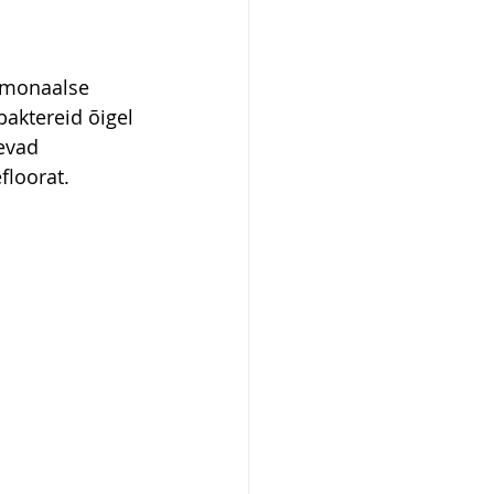
rmonaalse 
baktereid õigel 
evad 
floorat.