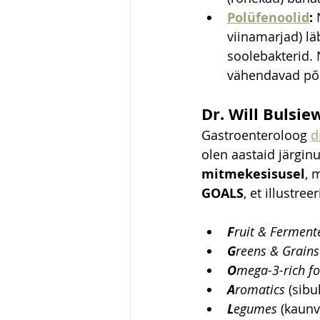
Polüfenoolid
:
 
viinamarjad) l
soolebakterid.
vähendavad põle
Dr. Will Bulsie
Gastroenteroloog 
d
olen aastaid järginu
mitmekesisusel
, 
GOALS
, et illustre
F
ruit & Ferment
G
reens & Grains
O
mega-3-rich f
A
romatics
 (sibu
L
egumes
 (kaunv