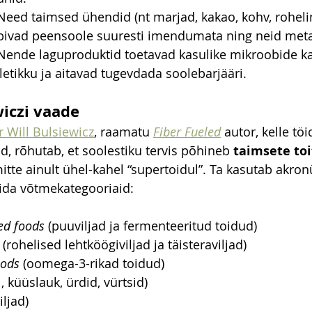
Need taimsed ühendid (nt marjad, kakao, kohv, rohelin
äbivad peensoole suuresti imendumata ning neid meta
 Nende laguproduktid toetavad kasulike mikroobide ka
tikku ja aitavad tugevdada soolebarjääri.
wiczi vaade
r Will Bulsiewicz
, raamatu 
Fiber Fueled
 autor, kelle töi
d, rõhutab, et soolestiku tervis põhineb 
taimsete toi
mitte ainult ühel-kahel “supertoidul”. Ta kasutab akro
erida võtmekategooriaid:
ed foods
 (puuviljad ja fermenteeritud toidud)
 (rohelised lehtköögiviljad ja täisteraviljad)
oods
 (oomega-3-rikad toidud)
l, küüslauk, ürdid, vürtsid)
iljad)