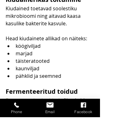
Kiudained toetavad soolestiku 
mikrobioomi ning aitavad kaasa 
kasulike bakterite kasvule.
Head kiudainete allikad on näiteks:
köögiviljad
marjad
täisteratooted
kaunviljad
pähklid ja seemned
Fermenteeritud toidud
Fermenteeritud toidud
 võivad aidata 
toetada mikrobioomi mitmekesisust.
Phone
Email
Facebook
Näiteks:
jogurt
keefir
hapukapsas