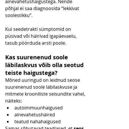
ainevahetushaigustega. Nende 
põhjal ei saa diagnoosida “lekkivat 
soolestikku”.
Kui seedetrakti sümptomid on 
püsivad või häirivad igapäevaelu, 
tasub pöörduda arsti poole.
Kas suurenenud soole 
läbilaskvus võib olla seotud 
teiste haigustega?
Mõned uuringud on leidnud seose 
suurenenud soole läbilaskvuse ja 
mitmete krooniliste seisundite vahel, 
näiteks:
autoimmuunhaigused
ainevahetushäired
teatud nahahaigused
Samas rõhutavad teadlased, et 
seos 