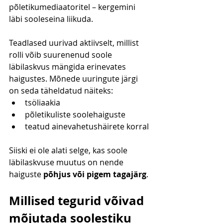
põletikumediaatoritel – kergemini 
läbi sooleseina liikuda.
Teadlased uurivad aktiivselt, millist 
rolli võib suurenenud soole 
läbilaskvus mängida erinevates 
haigustes. Mõnede uuringute järgi 
on seda täheldatud näiteks:
tsöliaakia
põletikuliste soolehaiguste
teatud ainevahetushäirete korral
Siiski ei ole alati selge, kas soole 
läbilaskvuse muutus on nende 
haiguste 
põhjus või pigem tagajärg
.
Millised tegurid võivad 
mõjutada soolestiku 