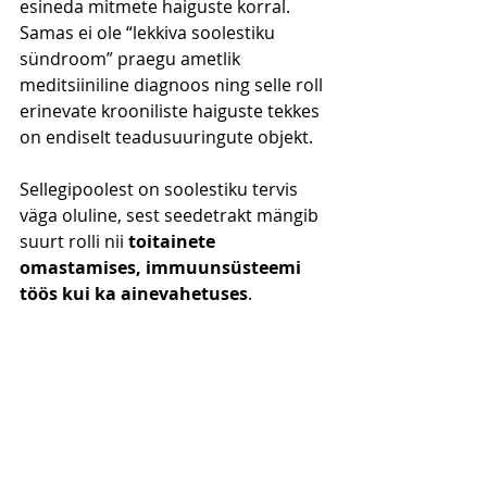
esineda mitmete haiguste korral. 
Samas ei ole “lekkiva soolestiku 
sündroom” praegu ametlik 
meditsiiniline diagnoos ning selle roll 
erinevate krooniliste haiguste tekkes 
on endiselt teadusuuringute objekt.
Sellegipoolest on soolestiku tervis 
väga oluline, sest seedetrakt mängib 
suurt rolli nii 
toitainete 
omastamises, immuunsüsteemi 
töös kui ka ainevahetuses
.