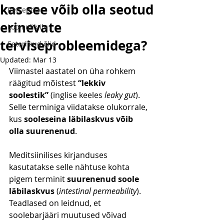
kas see võib olla seotud
Retseptid
erinevate
Loomulik ilu
terviseprobleemidega?
Eeterlikud õlid
Updated:
Mar 13
Viimastel aastatel on üha rohkem 
räägitud mõistest 
“lekkiv 
soolestik”
 (inglise keeles 
leaky gut
). 
Selle terminiga viidatakse olukorrale, 
kus 
sooleseina läbilaskvus võib 
olla suurenenud
.
Meditsiinilises kirjanduses 
kasutatakse selle nähtuse kohta 
pigem terminit 
suurenenud soole 
läbilaskvus
 (
intestinal permeability
). 
Teadlased on leidnud, et 
soolebarjääri muutused võivad 