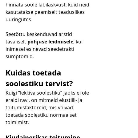
hinnata soole läbilaskvust, kuid neid 
kasutatakse peamiselt teaduslikes 
uuringutes.
Seetõttu keskenduvad arstid 
tavaliselt 
põhjuse leidmisele
, kui 
inimesel esinevad seedetrakti 
sümptomid.
Kuidas toetada 
soolestiku tervist?
Kuigi “lekkiva soolestiku” jaoks ei ole 
eraldi ravi, on mitmeid elustiili- ja 
toitumisfaktoreid, mis võivad 
toetada soolestiku normaalset 
toimimist.
Kiudainerikas toitumine