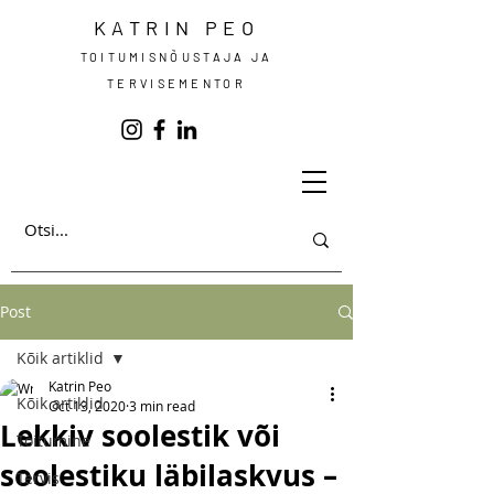
KATRIN PEO
TOITUMISNÕUSTAJA JA
TERVISEMENTOR
Post
Kõik artiklid
Katrin Peo
Kõik artiklid
Oct 13, 2020
3 min read
Lekkiv soolestik või
Toitumine
soolestiku läbilaskvus –
Tervis