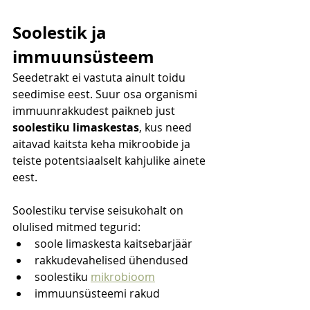
Soolestik ja 
immuunsüsteem
Seedetrakt ei vastuta ainult toidu 
seedimise eest. Suur osa organismi 
immuunrakkudest paikneb just 
soolestiku limaskestas
, kus need 
aitavad kaitsta keha mikroobide ja 
teiste potentsiaalselt kahjulike ainete 
eest.
Soolestiku tervise seisukohalt on 
olulised mitmed tegurid:
soole limaskesta kaitsebarjäär
rakkudevahelised ühendused
soolestiku 
mikrobioom
immuunsüsteemi rakud