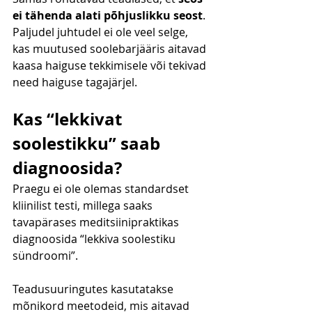
ei tähenda alati põhjuslikku seost
. 
Paljudel juhtudel ei ole veel selge, 
kas muutused soolebarjääris aitavad 
kaasa haiguse tekkimisele või tekivad 
need haiguse tagajärjel.
Kas “lekkivat 
soolestikku” saab 
diagnoosida?
Praegu ei ole olemas standardset 
kliinilist testi, millega saaks 
tavapärases meditsiinipraktikas 
diagnoosida “lekkiva soolestiku 
sündroomi”.
Teadusuuringutes kasutatakse 
mõnikord meetodeid, mis aitavad 