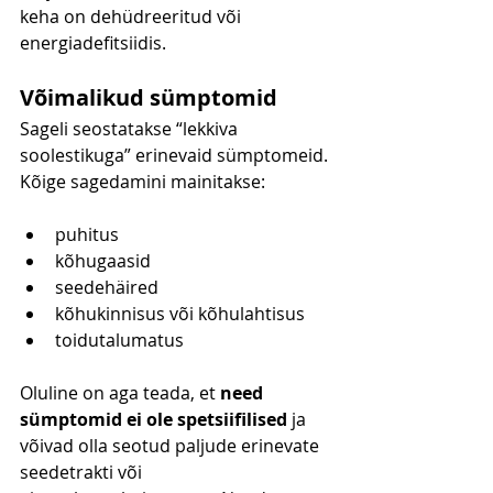
keha on dehüdreeritud või 
energiadefitsiidis.
Võimalikud sümptomid
Sageli seostatakse “lekkiva 
soolestikuga” erinevaid sümptomeid. 
Kõige sagedamini mainitakse:
puhitus
kõhugaasid
seedehäired
kõhukinnisus või kõhulahtisus
toidutalumatus
Oluline on aga teada, et 
need 
sümptomid ei ole spetsiifilised
 ja 
võivad olla seotud paljude erinevate 
seedetrakti või 