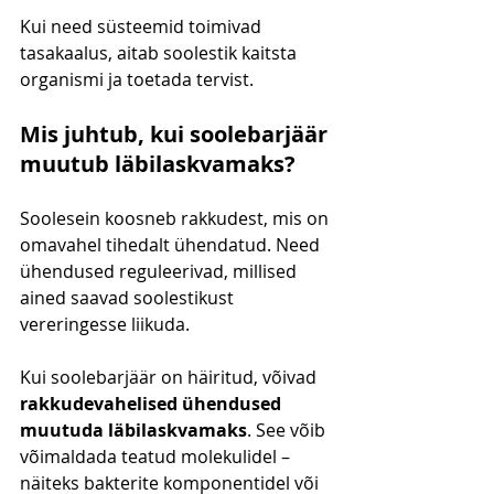
Kui need süsteemid toimivad 
tasakaalus, aitab soolestik kaitsta 
organismi ja toetada tervist.
Mis juhtub, kui soolebarjäär 
muutub läbilaskvamaks?
Soolesein koosneb rakkudest, mis on 
omavahel tihedalt ühendatud. Need 
ühendused reguleerivad, millised 
ained saavad soolestikust 
vereringesse liikuda.
Kui soolebarjäär on häiritud, võivad 
rakkudevahelised ühendused 
muutuda läbilaskvamaks
. See võib 
võimaldada teatud molekulidel – 
näiteks bakterite komponentidel või 