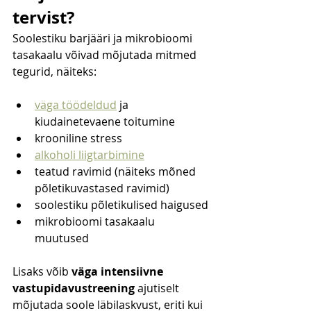
tervist?
Soolestiku barjääri ja mikrobioomi 
tasakaalu võivad mõjutada mitmed 
tegurid, näiteks:
väga töödeldud
 ja 
kiudainetevaene toitumine
krooniline stress
alkoholi liigtarbimine
teatud ravimid (näiteks mõned 
põletikuvastased ravimid)
soolestiku põletikulised haigused
mikrobioomi tasakaalu 
muutused
Lisaks võib 
väga intensiivne 
vastupidavustreening
 ajutiselt 
mõjutada soole läbilaskvust, eriti kui 