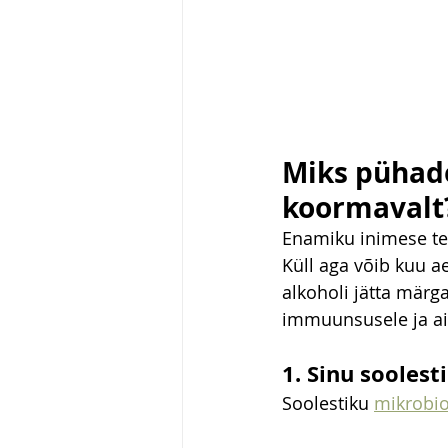
Miks pühad
koormavalt
Enamiku inimese ter
Küll aga võib kuu ae
alkoholi jätta märg
immuunsusele ja ai
1. Sinu sooles
Soolestiku 
mikrobi