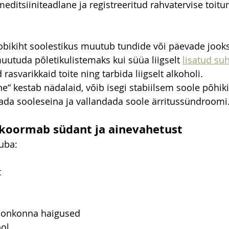
meditsiiniteadlane ja registreeritud rahvatervise toitum
bikiht soolestikus muutub tundide või päevade jooks
uutuda põletikulistemaks kui süüa liigselt 
lisatud suh
 rasvarikkaid toite ning tarbida liigselt alkoholi.
e“ kestab nädalaid, võib isegi stabiilsem soole põhik
ada sooleseina ja vallandada soole ärritussündroomi
 koormab südant ja ainevahetust
juba:
t
onkonna haigused
ool