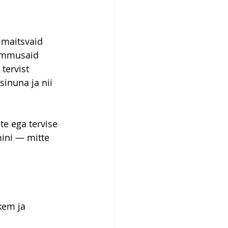
maitsvaid 
rammusaid 
tervist 
sinuna ja nii 
e ega tervise 
ini — mitte 
kem ja 