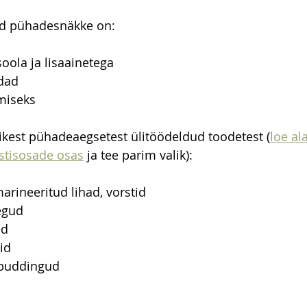
ud pühadesnäkke on:
oola ja lisaainetega
edad
miseks
ikest pühadeaegsetest ülitöödeldud toodetest (
loe al
ostisosade osas
 ja tee parim valik):
arineeritud lihad, vorstid
egud
ed
id
 puddingud