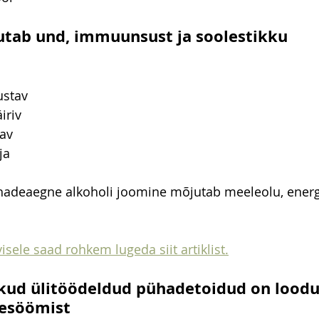
utab und, immuunsust ja soolestikku
ustav
iriv
av
ja
adeaegne alkoholi joomine mõjutab meeleolu, energia
isele saad rohkem lugeda siit artiklist.
kud ülitöödeldud pühadetoidud on loodu
esöömist