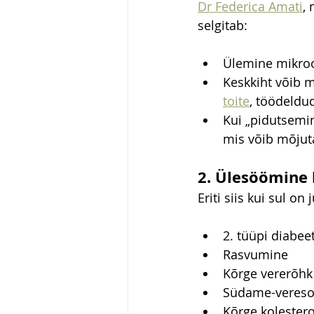
Dr Federica Amati
, 
selgitab:
Ülemine mikroo
Keskkiht võib m
toite
, töödeldud
Kui „pidutsemin
mis võib mõjut
2. Ülesöömine
Eriti siis kui sul on 
2. tüüpi diabee
Rasvumine
Kõrge vererõhk
Südame-vereso
Kõrge kolester