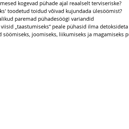
mesed kogevad pühade ajal reaalselt terviseriske?
ks' toodetud toidud võivad kujundada ülesöömist?
alikud paremad pühadesöögi variandid
viisid „taastumiseks“ peale pühasid ilma detoksideta
id söömiseks, joomiseks, liikumiseks ja magamiseks p