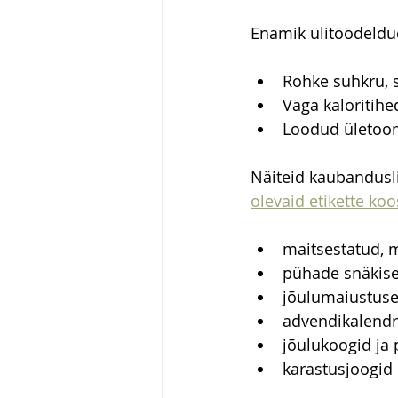
Enamik ülitöödeld
Rohke suhkru, s
Väga kaloritih
Loodud ületoo
Näiteid kaubandusl
olevaid etikette ko
maitsestatud, m
pühade snäkis
jõulumaiustus
advendikalendr
jõulukoogid ja
karastusjoogid