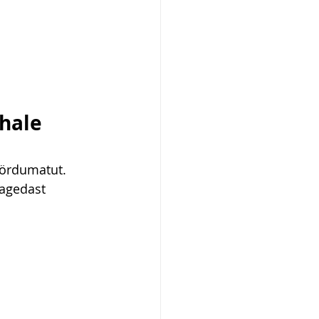
hale 
öördumatut. 
sagedast 