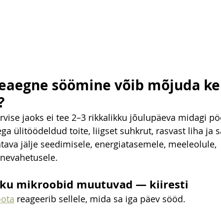
eaegne söömine võib mõjuda ke
?
vise jaoks ei tee 2–3 rikkalikku jõulupäeva midagi p
ga ülitöödeldud toite, liigset suhkrut, rasvast liha ja 
atava jälje seedimisele, energiatasemele, meeleolule, 
nevahetusele.
tiku mikroobid muutuvad — kiiresti
oota
 reageerib sellele, mida sa iga päev sööd.