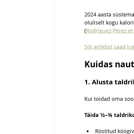
2024 aasta süstemaa
oluliselt kogu kalo
(
Rodríguez-Pérez et 
Siit artiklist saad 
Kuidas naut
1. Alusta taldr
Kui toidad oma sool
Täida ½–¾ taldrik
Röstitud köögiv