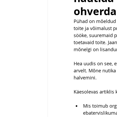
ohverd
Pühad on mõeldud r
toite ja võimalust
sööke, suuremaid po
toetavaid toite. Jaa
mõnelgi on lisandu
Hea uudis on see, e
arvelt. Mõne nutika
halvemini.
Käesolevas artiklis k
Mis toimub org
ebatervislikuma