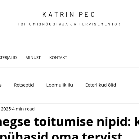
KATRIN PEO
TOITUMISNÕUSTAJA JA TERVISEMENTOR
TERJALID
MINUST
KONTAKT
s
Retseptid
Loomulik ilu
Eeterlikud õlid
 2025
4 min read
egse toitumise nipid: 
 pühasid oma tervist