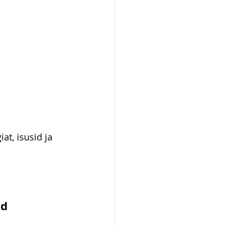
t, isusid ja 
d 