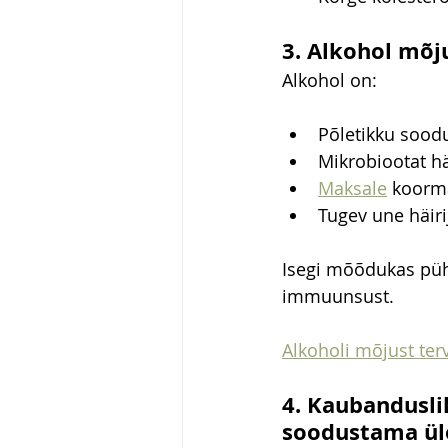
3. Alkohol mõj
Alkohol on:
Põletikku sood
Mikrobiootat hä
Maksale
 koorm
Tugev une häiri
Isegi mõõdukas püh
immuunsust.
Alkoholi mõjust terv
4. Kaubandusli
soodustama ül