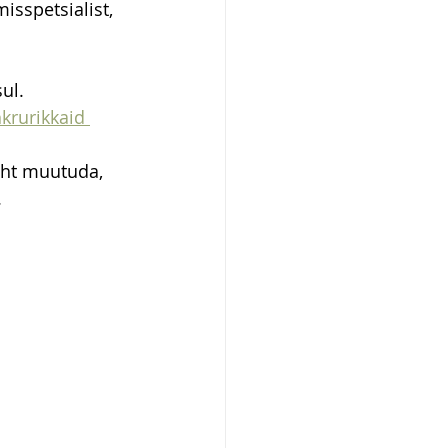
isspetsialist, 
ul.
krurikkaid 
iht muutuda, 
.