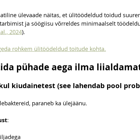
tiline ülevaade näitas, et ülitöödeldud toidud suure
ritarbimist ja söögiisu võrreldes minimaalselt töödeld
al., 2024
).
lugeda rohkem ülitöödeldud toitude kohta.
ida pühade aega ilma liialdama
ikul kiudainetest (see lahendab pool pro
ebaktereid, paraneb ka ülejäänu.
ust
:
iljadega