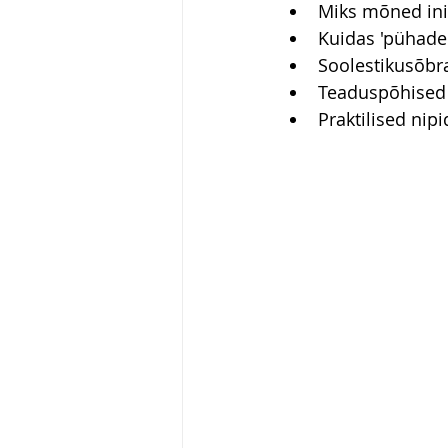
Miks mõned ini
Kuidas 'pühade
Soolestikusõbr
Teaduspõhised 
Praktilised nip