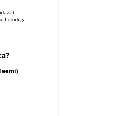
ndavad 
ud toitudega 
ta?
bleemi)