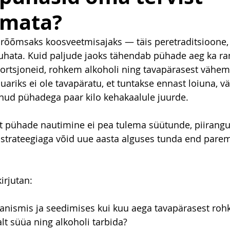
amata?
õõmsaks koosveetmisajaks — täis peretraditsioone, 
 puhata. Kuid paljude jaoks tähendab pühade aeg ka 
rtsjoneid, rohkem alkoholi ning tavapärasest vähem 
nuariks ei ole tavapäratu, et tuntakse ennast loiuna, vä
nud pühadega paar kilo kehakaalule juurde.  
t pühade nautimine ei pea tulema süütunde, piirangut
 strateegiaga võid uue aasta alguses tunda end parem
irjutan:
anismis ja seedimises kui kuu aega tavapärasest roh
lt süüa ning alkoholi tarbida?