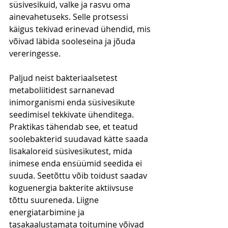
süsivesikuid, valke ja rasvu oma 
ainevahetuseks. Selle protsessi 
käigus tekivad erinevad ühendid, mis 
võivad läbida sooleseina ja jõuda 
vereringesse.
Paljud neist bakteriaalsetest 
metaboliitidest sarnanevad 
inimorganismi enda süsivesikute 
seedimisel tekkivate ühenditega. 
Praktikas tähendab see, et teatud 
soolebakterid suudavad kätte saada 
lisakaloreid süsivesikutest, mida 
inimese enda ensüümid seedida ei 
suuda. Seetõttu võib toidust saadav 
koguenergia bakterite aktiivsuse 
tõttu suureneda. Liigne 
energiatarbimine ja 
tasakaalustamata toitumine võivad 