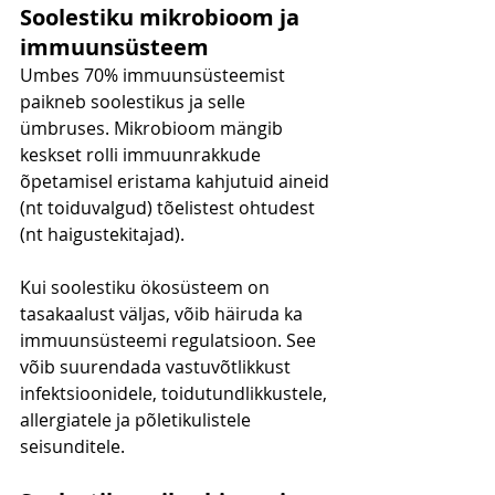
Soolestiku mikrobioom ja 
immuunsüsteem
Umbes 70% immuunsüsteemist 
paikneb soolestikus ja selle 
ümbruses. Mikrobioom mängib 
keskset rolli immuunrakkude 
õpetamisel eristama kahjutuid aineid 
(nt toiduvalgud) tõelistest ohtudest 
(nt haigustekitajad).
Kui soolestiku ökosüsteem on 
tasakaalust väljas, võib häiruda ka 
immuunsüsteemi regulatsioon. See 
võib suurendada vastuvõtlikkust 
infektsioonidele, toidutundlikkustele, 
allergiatele ja põletikulistele 
seisunditele.