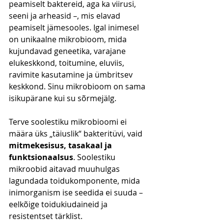
peamiselt baktereid, aga ka viirusi, 
seeni ja arheasid –, mis elavad 
peamiselt jämesooles. Igal inimesel 
on unikaalne mikrobioom, mida 
kujundavad geneetika, varajane 
elukeskkond, toitumine, eluviis, 
ravimite kasutamine ja ümbritsev 
keskkond. Sinu mikrobioom on sama 
isikupärane kui su sõrmejälg.
Terve soolestiku mikrobioomi ei 
määra üks „täiuslik“ bakteritüvi, vaid 
mitmekesisus, tasakaal ja 
funktsionaalsus
. Soolestiku 
mikroobid aitavad muuhulgas 
lagundada toidukomponente, mida 
inimorganism ise seedida ei suuda – 
eelkõige toidukiudaineid ja 
resistentset tärklist.