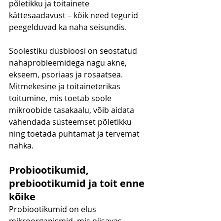
põletikku ja toitainete 
kättesaadavust – kõik need tegurid 
peegelduvad ka naha seisundis.
Soolestiku düsbioosi on seostatud 
nahaprobleemidega nagu akne, 
ekseem, psoriaas ja rosaatsea. 
Mitmekesine ja toitaineterikas 
toitumine, mis toetab soole 
mikroobide tasakaalu, võib aidata 
vähendada süsteemset põletikku 
ning toetada puhtamat ja tervemat 
nahka.
Probiootikumid, 
prebiootikumid ja toit enne 
kõike
Probiootikumid on elus 
mikroorganismid, mis piisavas 