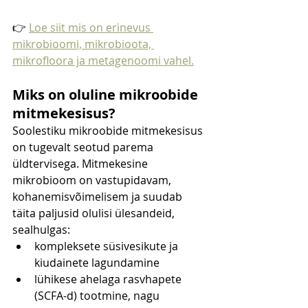
👉 
Loe siit mis on erinevus 
mikrobioomi, mikrobioota, 
mikrofloora ja metagenoomi vahel.
Miks on oluline mikroobide 
mitmekesisus?
Soolestiku mikroobide mitmekesisus 
on tugevalt seotud parema 
üldtervisega. Mitmekesine 
mikrobioom on vastupidavam, 
kohanemisvõimelisem ja suudab 
täita paljusid olulisi ülesandeid, 
sealhulgas:
kompleksete süsivesikute ja 
kiudainete lagundamine
lühikese ahelaga rasvhapete 
(SCFA-d) tootmine, nagu 