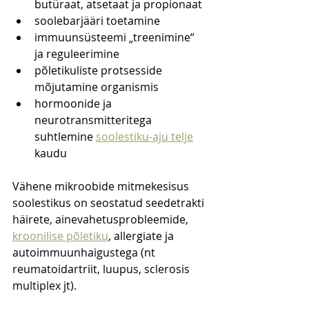
butüraat, atsetaat ja propionaat
soolebarjääri toetamine
immuunsüsteemi „treenimine“ 
ja reguleerimine
põletikuliste protsesside 
mõjutamine organismis
hormoonide ja 
neurotransmitteritega 
suhtlemine 
soolestiku-aju telje
kaudu
Vähene mikroobide mitmekesisus 
soolestikus on seostatud seedetrakti 
häirete, ainevahetusprobleemide, 
kroonilise põletiku
, allergiate ja 
autoimmuunhaigustega (nt 
reumatoidartriit, luupus, sclerosis 
multiplex jt).