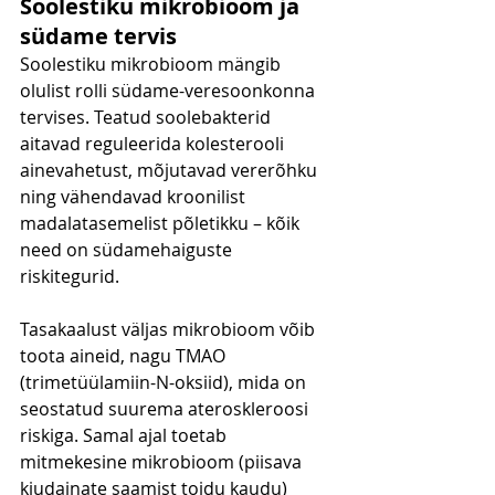
Soolestiku mikrobioom ja 
südame tervis
Soolestiku mikrobioom mängib 
olulist rolli südame-veresoonkonna 
tervises. Teatud soolebakterid 
aitavad reguleerida kolesterooli 
ainevahetust, mõjutavad vererõhku 
ning vähendavad kroonilist 
madalatasemelist põletikku – kõik 
need on südamehaiguste 
riskitegurid.
Tasakaalust väljas mikrobioom võib 
toota aineid, nagu TMAO 
(trimetüülamiin-N-oksiid), mida on 
seostatud suurema ateroskleroosi 
riskiga. Samal ajal toetab 
mitmekesine mikrobioom (piisava 
kiudainate saamist toidu kaudu) 