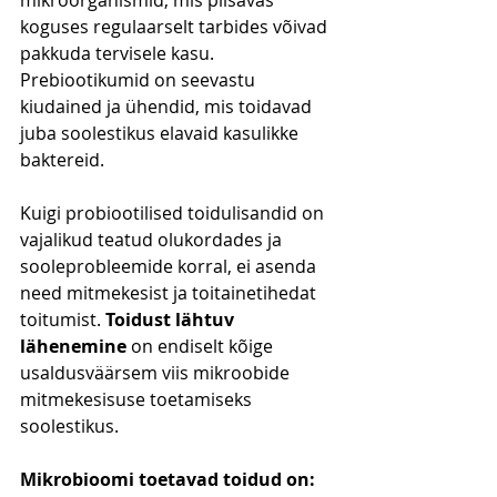
koguses regulaarselt tarbides võivad 
pakkuda tervisele kasu. 
Prebiootikumid on seevastu 
kiudained ja ühendid, mis toidavad 
juba soolestikus elavaid kasulikke 
baktereid.
Kuigi probiootilised toidulisandid on 
vajalikud teatud olukordades ja 
sooleprobleemide korral, ei asenda 
need mitmekesist ja toitainetihedat 
toitumist. 
Toidust lähtuv 
lähenemine
 on endiselt kõige 
usaldusväärsem viis mikroobide 
mitmekesisuse toetamiseks 
soolestikus.
Mikrobioomi toetavad toidud on: