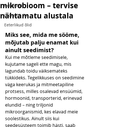
mikrobioom – tervise
Retseptid
nähtamatu alustala
Loomulik ilu
Eeterlikud õlid
Miks see, mida me sööme, 
mõjutab palju enamat kui 
ainult seedimist?
Kui me mõtleme seedimisele, 
kujutame sageli ette magu, mis 
lagundab toidu väiksemateks 
tükkideks. Tegelikkuses on seedimine 
väga keerukas ja mitmeetapiline 
protsess, milles osalevad ensüümid, 
hormoonid, transporterid, erinevad 
elundid – ning triljonid 
mikroorganismid, kes elavad meie 
soolestikus. Ainult siis kui 
seedesüsteem toimib hästi, saab 