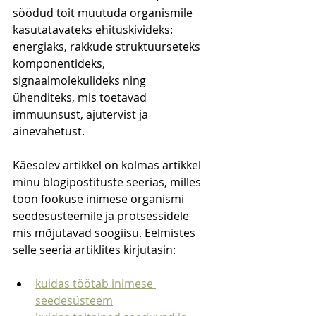
söödud toit muutuda organismile 
kasutatavateks ehituskivideks: 
energiaks, rakkude struktuurseteks 
komponentideks, 
signaalmolekulideks ning 
ühenditeks, mis toetavad 
immuunsust, ajutervist ja 
ainevahetust.
Käesolev artikkel on kolmas artikkel 
minu blogipostituste seerias, milles 
toon fookuse inimese organismi 
seedesüsteemile ja protsessidele 
mis mõjutavad söögiisu. Eelmistes 
selle seeria artiklites kirjutasin:
kuidas töötab inimese 
seedesüsteem