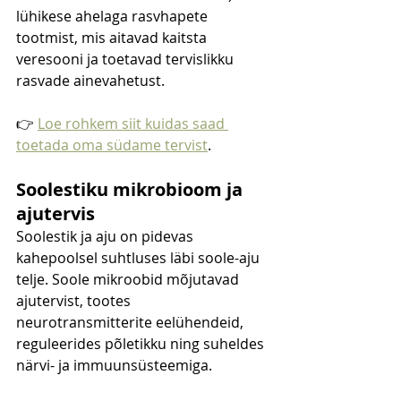
lühikese ahelaga rasvhapete 
tootmist, mis aitavad kaitsta 
veresooni ja toetavad tervislikku 
rasvade ainevahetust.
👉 
Loe rohkem siit kuidas saad 
toetada oma südame tervist
.
Soolestiku mikrobioom ja 
ajutervis
Soolestik ja aju on pidevas 
kahepoolsel suhtluses läbi soole-aju 
telje. Soole mikroobid mõjutavad 
ajutervist, tootes 
neurotransmitterite eelühendeid, 
reguleerides põletikku ning suheldes 
närvi- ja immuunsüsteemiga.