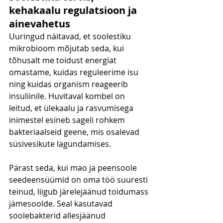
kehakaalu regulatsioon ja 
ainevahetus
Uuringud näitavad, et soolestiku 
mikrobioom mõjutab seda, kui 
tõhusalt me toidust energiat 
omastame, kuidas reguleerime isu 
ning kuidas organism reageerib 
insuliinile. Huvitaval kombel on 
leitud, et ülekaalu ja rasvumisega 
inimestel esineb sageli rohkem 
bakteriaalseid geene, mis osalevad 
süsivesikute lagundamises.
Pärast seda, kui mao ja peensoole 
seedeensüümid on oma töö suuresti 
teinud, liigub järelejäänud toidumass 
jämesoolde. Seal kasutavad 
soolebakterid allesjäänud 