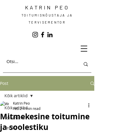
KATRIN PEO
TOITUMISNÕUSTAJA JA
TERVISEMENTOR
Post
Kõik artiklid
Katrin Peo
Kõik artiklid
Feb 2
4 min read
Mitmekesine toitumine
Toitumine
ja soolestiku
Tervis