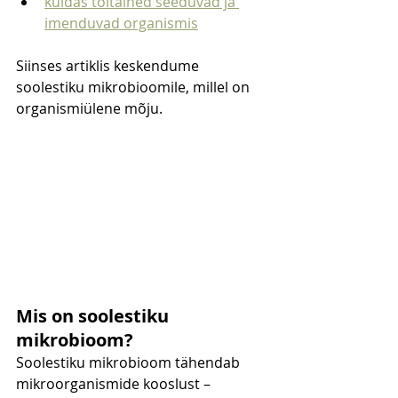
kuidas toitained seeduvad ja 
imenduvad organismis
Siinses artiklis keskendume 
soolestiku mikrobioomile, millel on 
organismiülene mõju.
Mis on soolestiku 
mikrobioom?
Soolestiku mikrobioom tähendab 
mikroorganismide kooslust – 