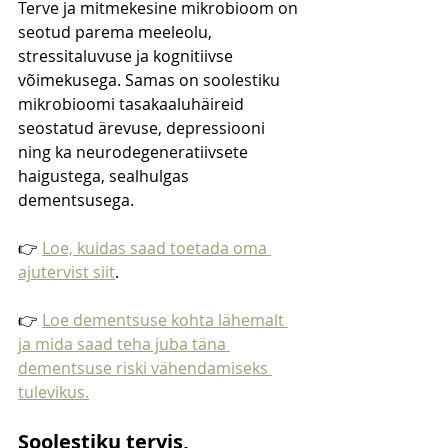
Terve ja mitmekesine mikrobioom on 
seotud parema meeleolu, 
stressitaluvuse ja kognitiivse 
võimekusega. Samas on soolestiku 
mikrobioomi tasakaaluhäireid 
seostatud ärevuse, depressiooni 
ning ka neurodegeneratiivsete 
haigustega, sealhulgas 
dementsusega.
👉 
Loe, kuidas saad toetada oma 
ajutervist siit
.
👉 
Loe dementsuse kohta lähemalt 
ja mida saad teha juba täna 
dementsuse riski vähendamiseks 
tulevikus.
Soolestiku tervis, 