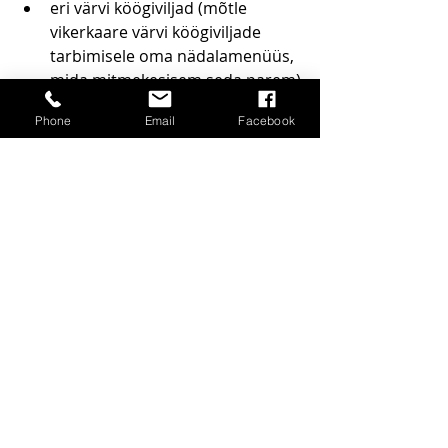
eri värvi köögiviljad (mõtle 
vikerkaare värvi köögiviljade 
tarbimisele oma nädalamenüüs, 
mida mitmekesisem seda parem)
marjad ja puuviljad (erinevad ja 
Phone
Email
Facebook
erinevaid värve)
kaunviljad (oad, läätsed)
täisteratooted (täistera rukkileib, 
täisterakaer, täisterasepik, 
täisteratatar jne)
pähklid ja seemned
ürdid ja vürtsid
fermenteeritud toidud nagu 
keefir, jogurt, hapukapsas ja 
kimchi
👉 
Loe probiootikumide ja 
fermenteeritud toitude kohta siit
.
👉 
Loe prebiootiliste toitude kohta 