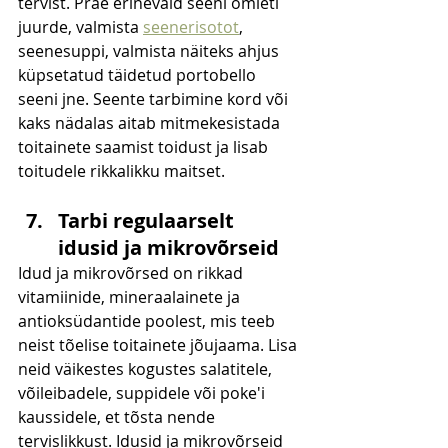
tervist. Prae erinevaid seeni omleti 
juurde, valmista 
seenerisotot
, 
seenesuppi, valmista näiteks ahjus 
küpsetatud täidetud portobello 
seeni jne. Seente tarbimine kord või 
kaks nädalas aitab mitmekesistada 
toitainete saamist toidust ja lisab 
toitudele rikkalikku maitset.
Tarbi regulaarselt 
idusid ja mikrovõrseid
Idud ja mikrovõrsed on rikkad 
vitamiinide, mineraalainete ja 
antioksüdantide poolest, mis teeb 
neist tõelise toitainete jõujaama. Lisa 
neid väikestes kogustes salatitele, 
võileibadele, suppidele või poke'i 
kaussidele, et tõsta nende 
tervislikkust. Idusid ja mikrovõrseid 