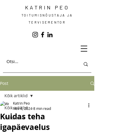
KATRIN PEO
TOITUMISNÕUSTAJA JA
TERVISEMENTOR
Post
Kõik artiklid
Katrin Peo
Kõik artiklid
Nov 6, 2024
8 min read
Kuidas teha
Toitumine
igapäevaelus
Tervis