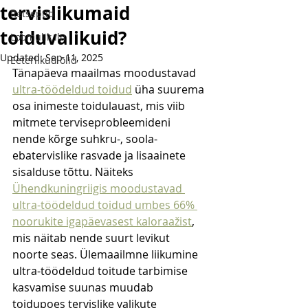
tervislikumaid
Retseptid
toiduvalikuid?
Loomulik ilu
Updated:
Sep 11, 2025
Eeterlikud õlid
Tänapäeva maailmas moodustavad 
ultra-töödeldud toidud
 üha suurema 
osa inimeste toidulauast, mis viib 
mitmete terviseprobleemideni 
nende kõrge suhkru-, soola- 
ebatervislike rasvade ja lisaainete 
sisalduse tõttu. Näiteks 
Ühendkuningriigis moodustavad 
ultra-töödeldud toidud umbes 66% 
noorukite igapäevasest kaloraažist
, 
mis näitab nende suurt levikut 
noorte seas. Ülemaailmne liikumine 
ultra-töödeldud toitude tarbimise 
kasvamise suunas muudab 
toidupoes tervislike valikute 