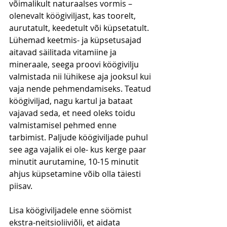
võimalikult naturaalses vormis – 
olenevalt köögiviljast, kas toorelt, 
aurutatult, keedetult või küpsetatult. 
Lühemad keetmis- ja küpsetusajad 
aitavad säilitada vitamiine ja 
mineraale, seega proovi köögivilju 
valmistada nii lühikese aja jooksul kui 
vaja nende pehmendamiseks. Teatud 
köögiviljad, nagu kartul ja bataat 
vajavad seda, et need oleks toidu 
valmistamisel pehmed enne 
tarbimist. Paljude köögiviljade puhul 
see aga vajalik ei ole- kus kerge paar 
minutit aurutamine, 10-15 minutit 
ahjus küpsetamine võib olla täiesti 
piisav. 
Lisa köögiviljadele enne söömist 
ekstra-neitsioliiviõli, et aidata 