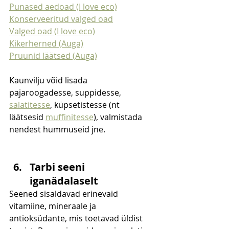
Punased aedoad (I love eco)
Konserveeritud valged oad
Valged oad (I love eco)
Kikerherned (Auga)
Pruunid läätsed (Auga)
Kaunvilju võid lisada 
pajaroogadesse, suppidesse, 
salatitesse
, küpsetistesse (nt 
läätsesid 
muffinitesse
), valmistada 
nendest hummuseid jne.
Tarbi seeni 
iganädalaselt
Seened sisaldavad erinevaid 
vitamiine, mineraale ja 
antioksüdante, mis toetavad üldist 