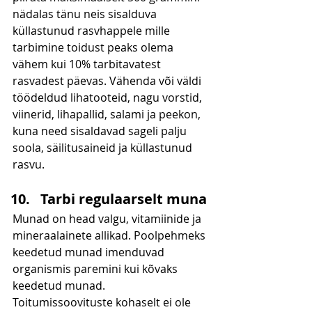
nädalas tänu neis sisalduva 
küllastunud rasvhappele mille 
tarbimine toidust peaks olema 
vähem kui 10% tarbitavatest 
rasvadest päevas. Vähenda või väldi 
töödeldud lihatooteid, nagu vorstid, 
viinerid, lihapallid, salami ja peekon, 
kuna need sisaldavad sageli palju 
soola, säilitusaineid ja küllastunud 
rasvu.
Tarbi regulaarselt muna
Munad on head valgu, vitamiinide ja 
mineraalainete allikad. Poolpehmeks 
keedetud munad imenduvad 
organismis paremini kui kõvaks 
keedetud munad. 
Toitumissoovituste kohaselt ei ole 