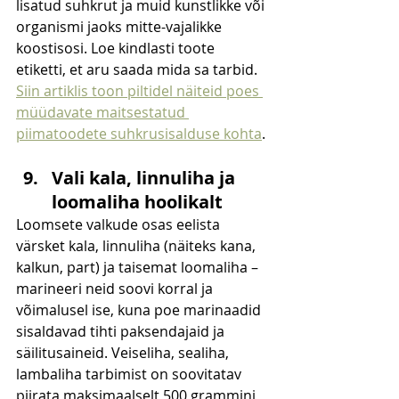
lisatud suhkrut ja muid kunstlikke või 
organismi jaoks mitte-vajalikke 
koostisosi. Loe kindlasti toote 
etiketti, et aru saada mida sa tarbid. 
Siin artiklis toon piltidel näiteid poes 
müüdavate maitsestatud 
piimatoodete suhkrusisalduse kohta
. 
Vali kala, linnuliha ja 
loomaliha hoolikalt
Loomsete valkude osas eelista 
värsket kala, linnuliha (näiteks kana, 
kalkun, part) ja taisemat loomaliha – 
marineeri neid soovi korral ja 
võimalusel ise, kuna poe marinaadid 
sisaldavad tihti paksendajaid ja 
säilitusaineid. Veiseliha, sealiha, 
lambaliha tarbimist on soovitatav 
piirata maksimaalselt 500 grammini 