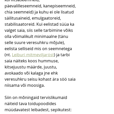
päevalilleseemneid, kanepiseemneid, 
chia seemneid) ja kuhu ei ole lisatud 
säilitusaineid, emulgaatoreid, 
stabilisaatoreid. Kui eelistad süüa ka 
valget saia, siis selle tarbimine võiks 
olla võimalikult minimaalne (tänu 
selle suure veresuhkru mõjule), 
eelista selliseid mis on seemnetega 
(nt. 
Leiburi mitmeviljaröst
) ja tarbi 
saia näiteks koos hummuse, 
kitsejuustu määrde, juustu, 
avokaado või kalaga jne ehk 
veresuhkru seisu kohast ära söö saia 
niisama või moosiga. 
Siin on mõningaid tervislikumaid 
näiteid tava toidupoodides 
müüdavatest leibadest, sepikutest: