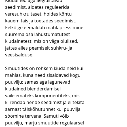
Kiudained aga aeglustavad 
seedimist, aidates reguleerida 
veresuhkru taset, hoides kõhtu 
kauem täis ja toetades seedimist. 
Eelkõige eemaldab mahlapressimine 
suurema osa lahustumatutest 
kiudainetest, mis on väga olulised, 
jättes alles peamiselt suhkru- ja 
veesisalduse. 
Smuutides on rohkem kiudaineid kui 
mahlas, kuna need sisaldavad kogu 
puuvilju; samas aga lagunevad 
kiudained blenderdamisel 
väiksemateks komponentiteks, mis 
kiirendab nende seedimist ja ei tekita 
sarnast täiskõhutunnet kui puuvilja 
söömine tervena. Samuti võib 
puuvilju, marju smuutide regulaarsel 