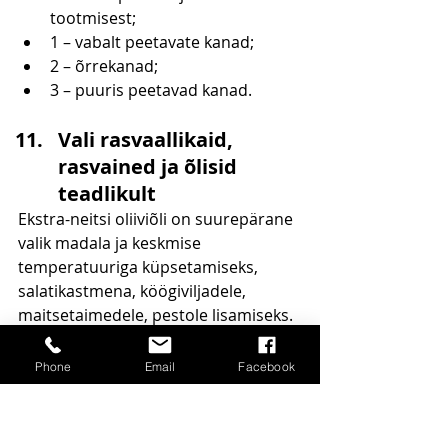
tootmisest;
1 – vabalt peetavate kanad;
2 – õrrekanad;
3 – puuris peetavad kanad.
Vali rasvaallikaid, 
rasvained ja õlisid 
teadlikult
Ekstra-neitsi oliiviõli on suurepärane 
valik madala ja keskmise 
temperatuuriga küpsetamiseks, 
salatikastmena, köögiviljadele, 
maitsetaimedele, pestole lisamiseks. 
Kõrgematel temperatuuridel sobib 
küpsetamiseks ja praadimiseks hästi 
Phone
Email
Facebook
ghee (selitatud või)
. 
Tarbi päevas peotäis erinevaid 