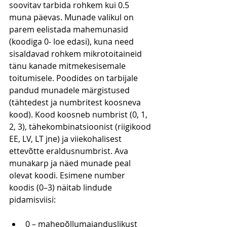
soovitav tarbida rohkem kui 0.5 
muna päevas. Munade valikul on 
parem eelistada mahemunasid 
(koodiga 0- loe edasi), kuna need 
sisaldavad rohkem mikrotoitaineid 
tänu kanade mitmekesisemale 
toitumisele. Poodides on tarbijale 
pandud munadele märgistused 
(
tähtedest ja numbritest koosneva 
kood). Kood koosneb numbrist (0, 1, 
2, 3), tähekombinatsioonist (riigikood 
EE, LV, LT jne) ja viiekohalisest 
ettevõtte eraldusnumbrist. Ava 
munakarp ja näed munade peal 
olevat koodi. 
Esimene number 
koodis (0–3) näitab lindude 
pidamisviisi: 
0 – mahepõllumajanduslikust 