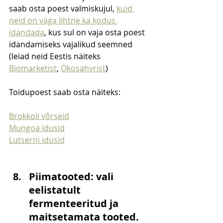
saab osta poest valmiskujul, 
kuid 
neid on väga lihtne ka kodus 
idandada
, kus sul on vaja osta poest 
idandamiseks vajalikud seemned 
(leiad neid Eestis näiteks 
Biomarketist
, 
Ökosahvrist
)
Toidupoest saab osta näiteks:
Brokkoli võrseid
Mungoa idusid
Lutserni idusid
Piimatooted: vali 
eelistatult 
fermenteeritud ja 
maitsetamata tooted. 