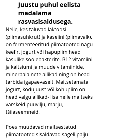
Juustu puhul eelista 
madalama 
rasvasisaldusega.
Neile, kes taluvad laktoosi 
(piimasuhkrut) ja kaseiini (piimavalk), 
on fermenteeritud piimatooted nagu 
keefir, jogurt või hapupiim head 
kasulike soolebakterite, B12-vitamiini 
ja kaltsiumi ja muude vitamiinide, 
mineraalainete allikad ning on head 
tarbida igapäevaselt. Maitsetamata 
jogurt, kodujuust või kohupiim on 
head valgu allikad- lisa neile maitseks 
värskeid puuvilju, marju, 
tšiiaseemneid. 
Poes müüdavad maitsestatud 
piimatooted sisaldavad sageli palju 