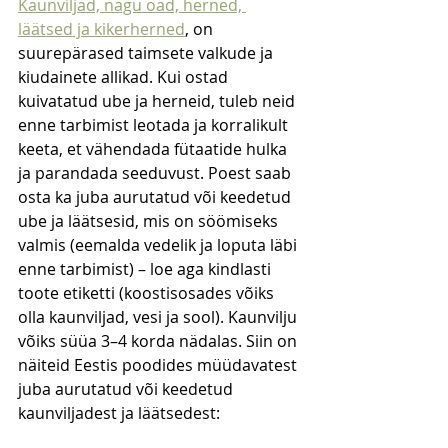
Kaunviljad, nagu oad, herned, 
läätsed ja kikerherned
, on 
suurepärased taimsete valkude ja 
kiudainete allikad. Kui ostad 
kuivatatud ube ja herneid, tuleb neid 
enne tarbimist leotada ja korralikult 
keeta, et vähendada fütaatide hulka 
ja parandada seeduvust. Poest saab 
osta ka juba aurutatud või keedetud 
ube ja läätsesid, mis on söömiseks 
valmis (eemalda vedelik ja loputa läbi 
enne tarbimist) – loe aga kindlasti 
toote etiketti (koostisosades võiks 
olla kaunviljad, vesi ja sool). Kaunvilju 
võiks süüa 3–4 korda nädalas. Siin on 
näiteid Eestis poodides müüdavatest 
juba aurutatud või keedetud 
kaunviljadest ja läätsedest: