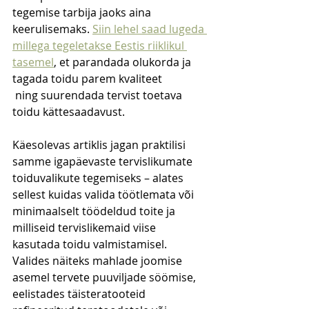
tegemise tarbija jaoks aina 
keerulisemaks. 
Siin lehel saad lugeda 
millega tegeletakse Eestis riiklikul 
tasemel
, et parandada olukorda ja 
tagada toidu parem kvaliteet
 ning suurendada tervist toetava 
toidu kättesaadavust. 
Käesolevas artiklis jagan praktilisi 
samme igapäevaste tervislikumate 
toiduvalikute tegemiseks – alates 
sellest kuidas valida töötlemata või 
minimaalselt töödeldud toite ja 
milliseid tervislikemaid viise 
kasutada toidu valmistamisel. 
Valides näiteks mahlade joomise 
asemel tervete puuviljade söömise, 
eelistades täisteratooteid 