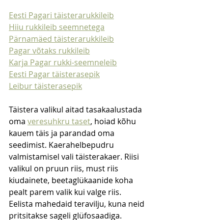
Eesti Pagari täisterarukkileib
Hiiu rukkileib seemnetega
Pärnamäed täisterarukkileib
Pagar võtaks rukkileib
Karja Pagar rukki-seemneleib
Eesti Pagar täisterasepik
Leibur täisterasepik
Täistera valikul aitad tasakaalustada 
oma 
veresuhkru taset
, hoiad kõhu 
kauem täis ja parandad oma 
seedimist. Kaerahelbepudru 
valmistamisel vali täisterakaer. Riisi 
valikul on pruun riis, must riis 
kiudainete, beetaglükaanide koha 
pealt parem valik kui valge riis. 
Eelista mahedaid teravilju, kuna neid 
pritsitakse sageli glüfosaadiga.