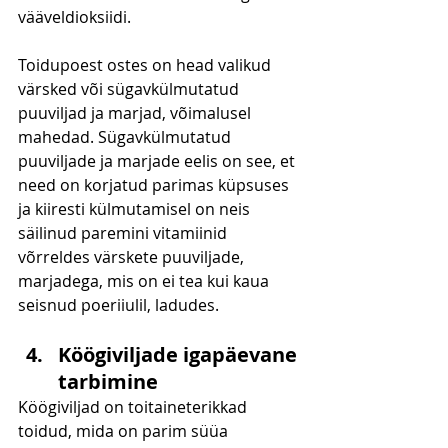
vääveldioksiidi. 
Toidupoest ostes on head valikud 
värsked või sügavkülmutatud 
puuviljad ja marjad, võimalusel 
mahedad. Sügavkülmutatud 
puuviljade ja marjade eelis on see, et 
need on korjatud parimas küpsuses 
ja kiiresti külmutamisel on neis 
säilinud paremini vitamiinid 
võrreldes värskete puuviljade, 
marjadega, mis on ei tea kui kaua 
seisnud poeriiulil, ladudes.  
Köögiviljade igapäevane 
tarbimine
Köögiviljad on toitaineterikkad 
toidud, mida on parim süüa 