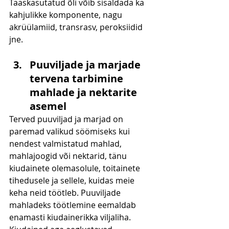
Taaskasutatud õli võib sisaldada ka 
kahjulikke komponente, nagu 
akrüülamiid, transrasv, peroksiidid 
jne.
Puuviljade ja marjade 
tervena tarbimine 
mahlade ja nektarite 
asemel
Terved puuviljad ja marjad on 
paremad valikud söömiseks kui 
nendest valmistatud mahlad, 
mahlajoogid või nektarid, tänu 
kiudainete olemasolule, toitainete 
tihedusele ja sellele, kuidas meie 
keha neid töötleb. Puuviljade 
mahladeks töötlemine eemaldab 
enamasti kiudainerikka viljaliha. 