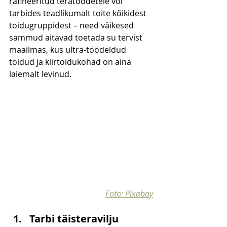
rafineeritud teratoodetele või 
tarbides teadlikumalt toite kõikidest 
toidugruppidest – need väikesed 
sammud aitavad toetada su tervist 
maailmas, kus ultra-töödeldud 
toidud ja kiirtoidukohad on aina 
laiemalt levinud.
Foto: Pixabay
Tarbi täisteravilju 