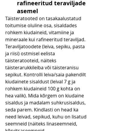
rafineeritud teraviljade 
asemel
Täisteratooted on tasakaalustatud 
toitumise oluline osa, sisaldades 
rohkem kiudaineid, vitamiine ja 
mineraale kui rafineeritud teraviljad. 
Teraviljatoodete (leiva, sepiku, pasta 
ja riisi) ostmisel eelista 
täisteratooteid, näiteks 
täisterarukkileiba või täisteranisu 
sepikut. Kontrolli leiva/saia pakendilt 
kiudainete sisaldust (leival 7 g ja 
rohkem kiudaineid 100 g kohta on 
hea valik). Mida kõrgem on kiudaine 
sisaldus ja madalam suhkrusisaldus, 
seda parem. Kindlasti on head ka 
need leivad, sepikud, kuhu on lisatud 
seemneid (näiteks linaseemneid, 
kõrvitsaseemneid, 