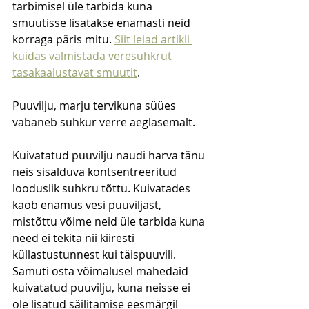
tarbimisel üle tarbida kuna 
smuutisse lisatakse enamasti neid 
korraga päris mitu. 
Siit leiad artikli 
kuidas valmistada veresuhkrut 
tasakaalustavat smuutit
.  
Puuvilju, marju tervikuna süües 
vabaneb suhkur verre aeglasemalt. 
Kuivatatud puuvilju naudi harva tänu 
neis sisalduva kontsentreeritud 
looduslik suhkru tõttu. Kuivatades 
kaob enamus vesi puuviljast, 
mistõttu võime neid üle tarbida kuna 
need ei tekita nii kiiresti 
küllastustunnest kui täispuuvili. 
Samuti osta võimalusel mahedaid 
kuivatatud puuvilju, kuna neisse ei 
ole lisatud säilitamise eesmärgil 