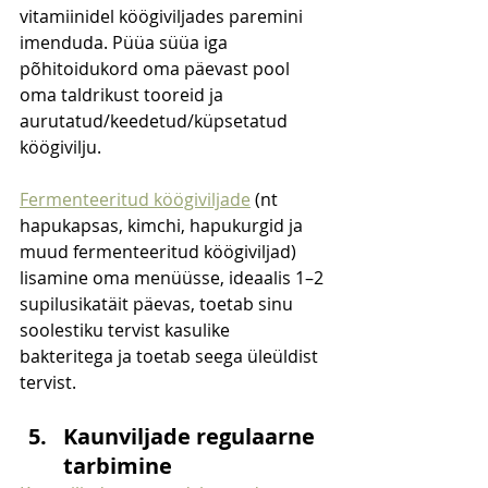
vitamiinidel köögiviljades paremini 
imenduda. Püüa süüa iga 
põhitoidukord oma päevast pool 
oma taldrikust tooreid ja 
aurutatud/keedetud/küpsetatud 
köögivilju.
Fermenteeritud köögiviljade
 (nt 
hapukapsas, kimchi, hapukurgid ja 
muud fermenteeritud köögiviljad) 
lisamine oma menüüsse, ideaalis 1–2 
supilusikatäit päevas, toetab sinu 
soolestiku tervist kasulike 
bakteritega ja toetab seega üleüldist 
tervist.
Kaunviljade regulaarne 
tarbimine