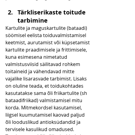
Tärkliserikaste toitude 
tarbimine
Kartulite ja maguskartulite (bataadi) 
söömisel eelista toiduvalmistamisel 
keetmist, aurutamist või küpsetamist 
kartulite praadimisele ja frittimisele, 
kuna esimesena nimetatud 
valmistusviisid säilitavad rohkem 
toitaineid ja vähendavad mitte 
vajalike lisarasvade tarbimist. Lisaks 
on oluline teada, et toidukohtades 
kasutatakse sama õli friikartulite (sh 
bataadifriikad) valmistamisel mitu 
korda. Mitmekordsel kasutamisel, 
liigsel kuumutamisel kaovad paljud 
õli looduslikud antioksüdandid ja 
tervisele kasulikud omadused. 