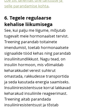
Loe siit lähemalt une tähtsuse ja 
selle parandamise kohta
. 
6. Tegele regulaarse 
kehalise liikumisega
See, kui palju me liigume, mõjutab 
tugevalt meie hormonaalset tervist. 
Treening parandab toitainete 
imendumist, toetab hormonaalsete 
signaalide tööd kehas ning parandab 
insuliinitundlikkust. Nagu tead, on 
insuliin hormoon, mis võimaldab 
keharakkudel verest suhkrut 
omastada, rakkudesse transportida 
ja seda kasutada energia saamiseks. 
Insuliiniresistentsuse korral lakkavad 
keharakud insuliinile reageerimast. 
Treening aitab parandada 
insuliiniresistentsust ja tõstab 