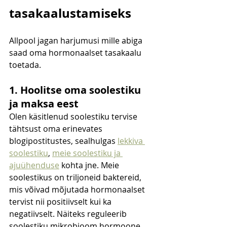
tasakaalustamiseks
Allpool jagan harjumusi mille abiga 
saad oma hormonaalset tasakaalu 
toetada. 
1. Hoolitse oma soolestiku 
ja maksa eest
Olen käsitlenud soolestiku tervise 
tähtsust oma erinevates 
blogipostitustes, sealhulgas 
lekkiva 
soolestiku
, 
meie soolestiku ja 
ajuühenduse
 kohta jne. Meie 
soolestikus on triljoneid baktereid, 
mis võivad mõjutada hormonaalset 
tervist nii positiivselt kui ka 
negatiivselt. Näiteks reguleerib 
soolestiku mikrobioom hormoone, 