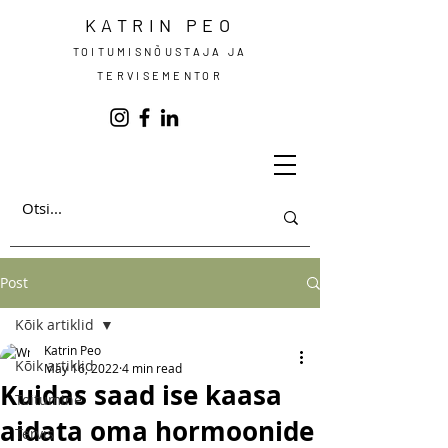
KATRIN PEO
TOITUMISNÕUSTAJA JA
TERVISEMENTOR
Post
Kõik artiklid
Katrin Peo
Kõik artiklid
May 16, 2022
4 min read
Kuidas saad ise kaasa
Toitumine
aidata oma hormoonide
Tervis