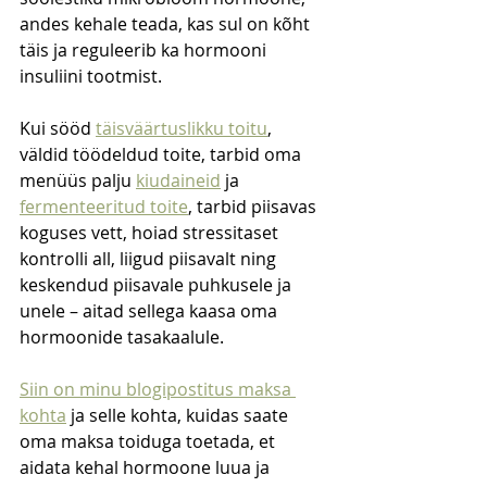
andes kehale teada, kas sul on kõht 
täis ja reguleerib ka hormooni 
insuliini tootmist.
Kui sööd 
täisväärtuslikku toitu
, 
väldid töödeldud toite, tarbid oma 
menüüs palju 
kiudaineid
 ja 
fermenteeritud toite
, tarbid piisavas 
koguses vett, hoiad stressitaset 
kontrolli all, liigud piisavalt ning 
keskendud piisavale puhkusele ja 
unele – aitad sellega kaasa oma 
hormoonide tasakaalule.
Siin on minu blogipostitus maksa 
kohta
 ja selle kohta, kuidas saate 
oma maksa toiduga toetada, et 
aidata kehal hormoone luua ja 