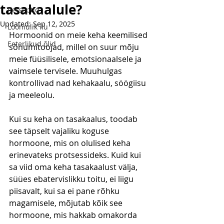
tasakaalule?
Retseptid
Updated:
Sep 12, 2025
Loomulik ilu
Hormoonid on meie keha keemilised 
Eeterlikud õlid
sõnumitoojad, millel on suur mõju 
meie füüsilisele, emotsionaalsele ja 
vaimsele tervisele. Muuhulgas 
kontrollivad nad kehakaalu, söögiisu 
ja meeleolu.
Kui su keha on tasakaalus, toodab 
see täpselt vajaliku koguse 
hormoone, mis on olulised keha 
erinevateks protsessideks. Kuid kui 
sa viid oma keha tasakaalust välja, 
süües ebatervislikku toitu, ei liigu 
piisavalt, kui sa ei pane rõhku 
magamisele, mõjutab kõik see 
hormoone, mis hakkab omakorda 