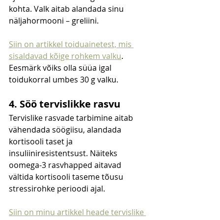
kohta. Valk aitab alandada sinu 
näljahormooni – greliini.
Siin on artikkel toiduainetest, mis 
sisaldavad kõige rohkem valku
. 
Eesmärk võiks olla süüa igal 
toidukorral umbes 30 g valku.
4. Söö tervislikke rasvu
Tervislike rasvade tarbimine aitab 
vähendada söögiisu, alandada 
kortisooli taset ja 
insuliiniresistentsust. Näiteks 
oomega-3 rasvhapped aitavad 
vältida kortisooli taseme tõusu 
stressirohke perioodi ajal.
Siin on minu artikkel heade tervislike 