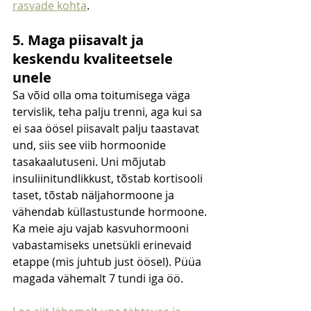
rasvade kohta
.
5. Maga piisavalt ja 
keskendu kvaliteetsele 
unele
Sa võid olla oma toitumisega väga 
tervislik, teha palju trenni, aga kui sa 
ei saa öösel piisavalt palju taastavat 
und, siis see viib hormoonide 
tasakaalutuseni. Uni mõjutab 
insuliinitundlikkust, tõstab kortisooli 
taset, tõstab näljahormoone ja 
vähendab küllastustunde hormoone. 
Ka meie aju vajab kasvuhormooni 
vabastamiseks unetsükli erinevaid 
etappe (mis juhtub just öösel). Püüa 
magada vähemalt 7 tundi iga öö.