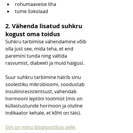
rohumaaveise liha
tume šokolaad
2. Vähenda lisatud suhkru 
kogust oma toidus
Suhkru tarbimise vähendamine võib 
olla just see, mida teha, et end 
paremini tunda ning vältida 
rasvumist, diabeeti ja muid haigusi.
Suur suhkru tarbimine häirib sinu 
soolestiku mikrobioomi, soodustab 
insuliiniresistentsust, vähendab 
hormooni leptiini tootmist (mis on 
küllastustunde hormoon ja oluline 
indikaator kehale, et kõht on täis).
Siin on minu blogipostitus selle 