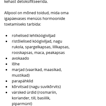
kehast detoksifitseerida.
Allpool on mõned toidud, mida oma 
igapäevases menüüs hormoonide 
toetamiseks tarbida:
rohelised lehtköögiviljad
ristõielised köögiviljad, nagu 
rukola, spargelkapsas, lillkapsas, 
rooskapsas, maca, peakapsas
avokaado
lõhe
marjad (vaarikad, maasikad, 
mustikad)
parapähklid
kõrvitsad (nagu suvikõrvits)
värsked ürdid (rosmariin, 
koriander, till, basiilik, 
piparmünt)