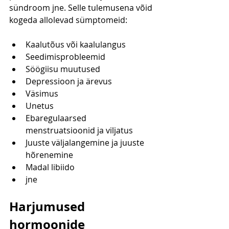
sündroom jne. Selle tulemusena võid 
kogeda allolevad sümptomeid:
Kaalutõus või kaalulangus
Seedimisprobleemid
Söögiisu muutused
Depressioon ja ärevus
Väsimus
Unetus
Ebaregulaarsed 
menstruatsioonid ja viljatus
Juuste väljalangemine ja juuste 
hõrenemine
Madal libiido
jne
Harjumused 
hormoonide 