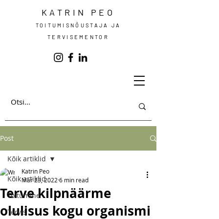
KATRIN PEO
TOITUMISNÕUSTAJA JA
TERVISEMENTOR
Post
Kõik artiklid
Katrin Peo
Kõik artiklid
Mar 23, 2022
6 min read
Terve kilpnäärme
Toitumine
olulisus kogu organismi
Tervis