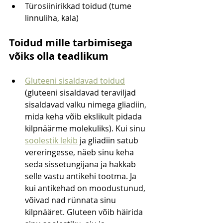
Türosiinirikkad toidud (tume 
linnuliha, kala)
Toidud mille tarbimisega 
võiks olla teadlikum
Gluteeni sisaldavad toidud
(gluteeni sisaldavad teraviljad 
sisaldavad valku nimega gliadiin, 
mida keha võib ekslikult pidada 
kilpnäärme molekuliks). Kui sinu 
soolestik lekib
 ja gliadiin satub 
vereringesse, näeb sinu keha 
seda sissetungijana ja hakkab 
selle vastu antikehi tootma. Ja 
kui antikehad on moodustunud, 
võivad nad rünnata sinu 
kilpnääret. Gluteen võib häirida 