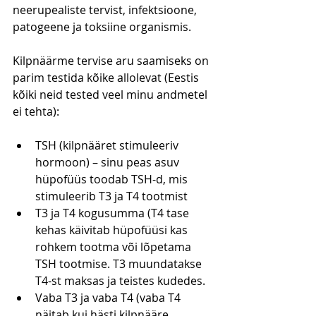
neerupealiste tervist, infektsioone, 
patogeene ja toksiine organismis.
Kilpnäärme tervise aru saamiseks on 
parim testida kõike allolevat (Eestis 
kõiki neid tested veel minu andmetel 
ei tehta):
TSH (kilpnääret stimuleeriv 
hormoon) – sinu peas asuv 
hüpofüüs toodab TSH-d, mis 
stimuleerib T3 ja T4 tootmist
T3 ja T4 kogusumma (T4 tase 
kehas käivitab hüpofüüsi kas 
rohkem tootma või lõpetama 
TSH tootmise. T3 muundatakse 
T4-st maksas ja teistes kudedes.
Vaba T3 ja vaba T4 (vaba T4 
näitab kui hästi kilpnääre 