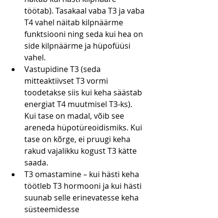
töötab). Tasakaal vaba T3 ja vaba 
T4 vahel näitab kilpnäärme 
funktsiooni ning seda kui hea on 
side kilpnäärme ja hüpofüüsi 
vahel.
Vastupidine T3 (seda 
mitteaktiivset T3 vormi 
toodetakse siis kui keha säästab 
energiat T4 muutmisel T3-ks). 
Kui tase on madal, võib see 
areneda hüpotüreoidismiks. Kui 
tase on kõrge, ei pruugi keha 
rakud vajalikku kogust T3 kätte 
saada.
T3 omastamine – kui hästi keha 
töötleb T3 hormooni ja kui hästi 
suunab selle erinevatesse keha 
süsteemidesse