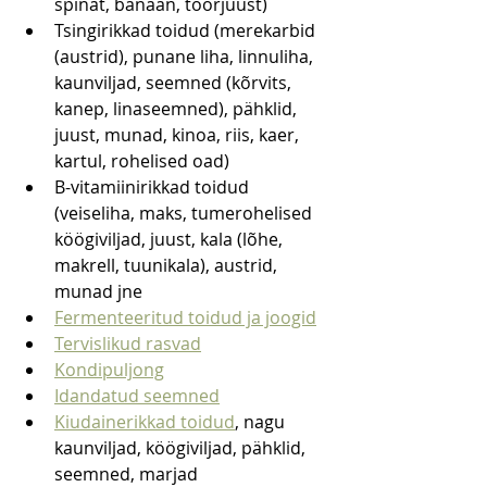
spinat, banaan, toorjuust)
Tsingirikkad toidud (merekarbid 
(austrid), punane liha, linnuliha, 
kaunviljad, seemned (kõrvits, 
kanep, linaseemned), pähklid, 
juust, munad, kinoa, riis, kaer, 
kartul, rohelised oad) 
B-vitamiinirikkad toidud 
(veiseliha, maks, tumerohelised 
köögiviljad, juust, kala (lõhe, 
makrell, tuunikala), austrid, 
munad jne
Fermenteeritud toidud ja joogid
Tervislikud rasvad
Kondipuljong
Idandatud seemned
Kiudainerikkad toidud
, nagu 
kaunviljad, köögiviljad, pähklid, 
seemned, marjad