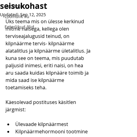
seisukohast
Retseptid
Updated:
Sep 12, 2025
Loomulik ilu
Üks teema mis on ülesse kerkinud 
Eeterlikud õlid
mitme naisega, kellega olen 
terviseajalugusid teinud, on 
kilpnäärme tervis- kilpnäärme 
alatalitlus ja kilpnäärme ületalitlus. Ja 
kuna see on teema, mis puudutab 
paljusid inimesi, eriti naisi, on hea 
aru saada kuidas kilpnääre toimib ja 
mida saad ise kilpnäärme 
toetamiseks teha.  
Käesolevad postituses käsitlen 
järgmist:
Ülevaade kilpnäärmest
Kilpnäärmehormooni tootmine