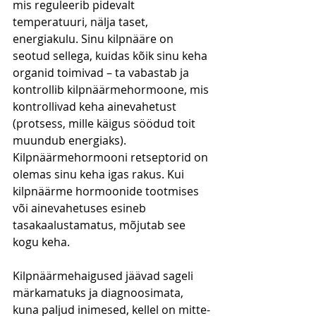
mis reguleerib pidevalt 
temperatuuri, nälja taset, 
energiakulu. Sinu kilpnääre on 
seotud sellega, kuidas kõik sinu keha 
organid toimivad – ta vabastab ja 
kontrollib kilpnäärmehormoone, mis 
kontrollivad keha ainevahetust 
(protsess, mille käigus söödud toit 
muundub energiaks). 
Kilpnäärmehormooni retseptorid on 
olemas sinu keha igas rakus. Kui 
kilpnäärme hormoonide tootmises 
või ainevahetuses esineb 
tasakaalustamatus, mõjutab see 
kogu keha.
Kilpnäärmehaigused jäävad sageli 
märkamatuks ja diagnoosimata, 
kuna paljud inimesed, kellel on mitte-