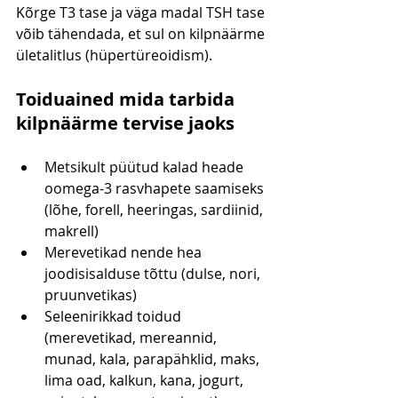
Kõrge T3 tase ja väga madal TSH tase 
võib tähendada, et sul on kilpnäärme 
ületalitlus (hüpertüreoidism).
Toiduained mida tarbida 
kilpnäärme tervise jaoks
Metsikult püütud kalad heade 
oomega-3 rasvhapete saamiseks 
(lõhe, forell, heeringas, sardiinid, 
makrell)
Merevetikad nende hea 
joodisisalduse tõttu (dulse, nori, 
pruunvetikas)
Seleenirikkad toidud 
(merevetikad, mereannid, 
munad, kala, parapähklid, maks, 
lima oad, kalkun, kana, jogurt, 