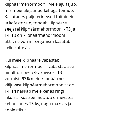
kilpnäärmehormooni. Meie aju tajub, 
mis meie ülejäänud kehaga toimub. 
Kasutades palju erinevaid toitaineid 
ja kofaktoreid, toodab kilpnääre 
seejärel kilpnäärmehormooni - T3 ja 
T4. T3 on kilpnäärmehormooni 
aktiivne vorm – organism kasutab 
selle kohe ära.
Kui meie kilpnääre vabastab 
kilpnäärmehormooni, vabastab see 
ainult umbes 7% aktiivsest T3 
vormist. 93% meie kilpnäärmest 
väljuvast kilpnäärmehormoonist on 
T4. T4 hakkab meie kehas ringi 
liikuma, kus see muutub erinevates 
kehaosades T3-ks, nagu maksas ja 
soolestikus.