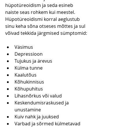
hüpotüreoidism ja seda esineb 
naiste seas rohkem kui meestel. 
Hüpotüreoidismi korral aeglustub 
sinu keha sõna otseses mõttes ja sul 
võivad tekkida järgmised sümptomid:
Väsimus
Depressioon
Tujukus ja ärevus
Külma tunne
Kaalutõus
Kõhukinnisus
Kõhupuhitus
Lihasnõrkus või valud
Keskendumisraskused ja 
unustamine
Kuiv nahk ja juuksed
Varbad ja sõrmed külmetavad