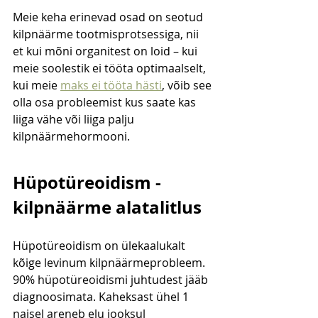
Meie keha erinevad osad on seotud 
kilpnäärme tootmisprotsessiga, nii 
et kui mõni organitest on loid – kui 
meie soolestik ei tööta optimaalselt, 
kui meie 
maks ei tööta hästi
, võib see 
olla osa probleemist kus saate kas 
liiga vähe või liiga palju 
kilpnäärmehormooni.
Hüpotüreoidism - 
kilpnäärme alatalitlus
Hüpotüreoidism on ülekaalukalt 
kõige levinum kilpnäärmeprobleem. 
90% hüpotüreoidismi juhtudest jääb 
diagnoosimata. Kaheksast ühel 1 
naisel areneb elu jooksul 