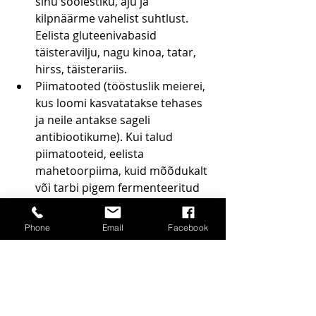
sinu soolestiku, aju ja 
kilpnäärme vahelist suhtlust. 
Eelista gluteenivabasid 
täisteravilju, nagu kinoa, tatar, 
hirss, täisterariis.
Piimatooted (tööstuslik meierei, 
kus loomi kasvatatakse tehases 
ja neile antakse sageli 
antibiootikume). Kui talud 
piimatooteid, eelista 
mahetoorpiima, kuid mõõdukalt 
või tarbi pigem fermenteeritud 
piimatooteid nagu keefir, 
maitsestamata kreeka jogurt. 
Phone
Email
Facebook
Kui keha on põletikus
, sul on 
probleeme erinevate valudega ja 
sul on ülalolevad kilpnäärme 
sümptomid, võiksid proovida 
vältida piimatooteid mõnda 