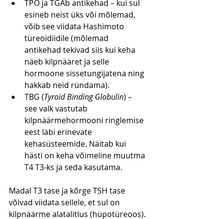
TPO ja TGAb antikehad – kui sul 
esineb neist üks või mõlemad, 
võib see viidata Hashimoto 
türeoidiidile (mõlemad 
antikehad tekivad siis kui keha 
näeb kilpnääret ja selle 
hormoone sissetungijatena ning 
hakkab neid ründama).
TBG (
Tyroid Binding Globulin
) – 
see valk vastutab 
kilpnäärmehormooni ringlemise 
eest läbi erinevate 
kehasüsteemide. Näitab kui 
hästi on keha võimeline muutma 
T4 T3-ks ja seda kasutama.
Madal T3 tase ja kõrge TSH tase 
võivad viidata sellele, et sul on 
kilpnäärme alatalitlus (hüpotüreoos). 