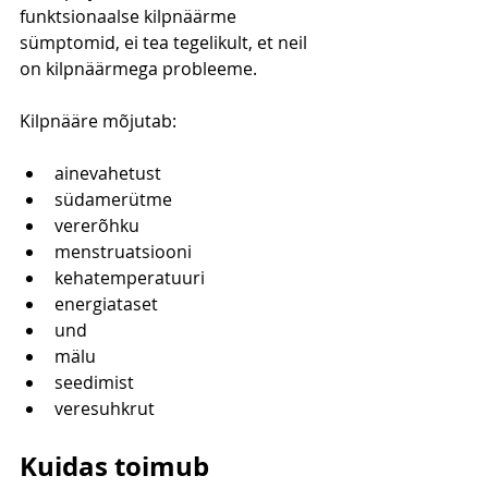
funktsionaalse kilpnäärme 
sümptomid, ei tea tegelikult, et neil 
on kilpnäärmega probleeme.
Kilpnääre mõjutab:
ainevahetust
südamerütme
vererõhku
menstruatsiooni
kehatemperatuuri
energiataset
und
mälu
seedimist
veresuhkrut
Kuidas toimub 