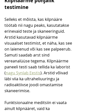
Kilpnäärme põhjalik 
testimine
Selleks et mõista, kas kilpnääre 
töötab nii nagu peaks, kasutatakse 
erinevaid teste ja skaneeringuid. 
Arstid kasutavad kilpnäärme 
visuaalset testimist, et näha, kas see 
on laienenud või kas see palpeerub. 
Samuti saadab arst sind 
vereanalüüse tegema. Kilpnäärme 
paneeli testi saab tellida ka laborist 
(
nagu Synlab Eestis
). Arstid võivad 
läbi viia ka ultraheliuuringu ja 
radioaktiivse joodi omastamise 
skaneerimise.
Funktsionaalne meditsiin ei vaata 
ainult kilpnääret, vaid ka 