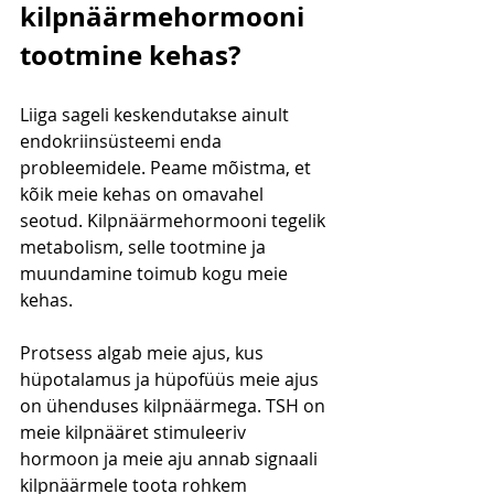
kilpnäärmehormooni 
tootmine kehas?
Liiga sageli keskendutakse ainult 
endokriinsüsteemi enda 
probleemidele. Peame mõistma, et 
kõik meie kehas on omavahel 
seotud. Kilpnäärmehormooni tegelik 
metabolism, selle tootmine ja 
muundamine toimub kogu meie 
kehas.
Protsess algab meie ajus, kus 
hüpotalamus ja hüpofüüs meie ajus 
on ühenduses kilpnäärmega. TSH on 
meie kilpnääret stimuleeriv 
hormoon ja meie aju annab signaali 
kilpnäärmele toota rohkem 