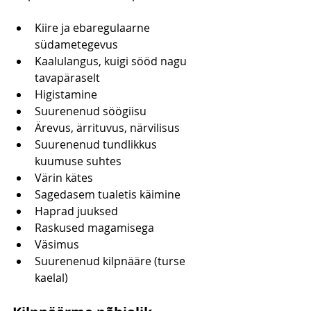
Kiire ja ebaregulaarne 
südametegevus
Kaalulangus, kuigi sööd nagu 
tavapäraselt
Higistamine
Suurenenud söögiisu
Ärevus, ärrituvus, närvilisus
Suurenenud tundlikkus 
kuumuse suhtes
Värin kätes
Sagedasem tualetis käimine
Haprad juuksed
Raskused magamisega
Väsimus
Suurenenud kilpnääre (turse 
kaelal)