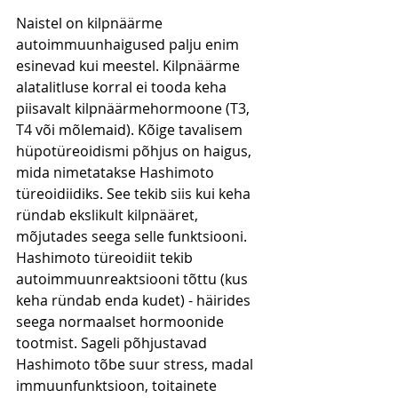
Naistel on kilpnäärme 
autoimmuunhaigused palju enim 
esinevad kui meestel. Kilpnäärme 
alatalitluse korral ei tooda keha 
piisavalt kilpnäärmehormoone (T3, 
T4 või mõlemaid). Kõige tavalisem 
hüpotüreoidismi põhjus on haigus, 
mida nimetatakse Hashimoto 
türeoidiidiks. See tekib siis kui keha 
ründab ekslikult kilpnääret, 
mõjutades seega selle funktsiooni. 
Hashimoto türeoidiit tekib 
autoimmuunreaktsiooni tõttu (kus 
keha ründab enda kudet) - häirides 
seega normaalset hormoonide 
tootmist. Sageli põhjustavad 
Hashimoto tõbe suur stress, madal 
immuunfunktsioon, toitainete 