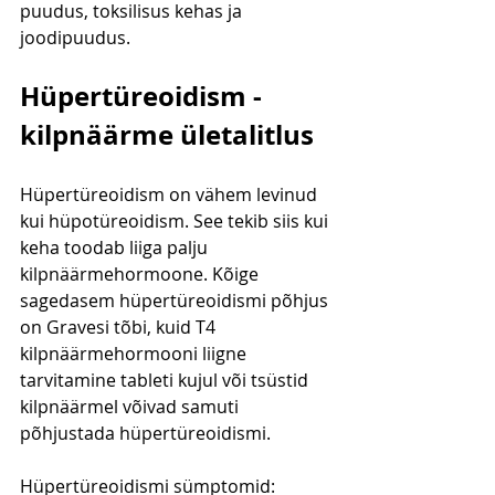
puudus, toksilisus kehas ja 
joodipuudus. 
Hüpertüreoidism - 
kilpnäärme ületalitlus
Hüpertüreoidism on vähem levinud 
kui hüpotüreoidism. See tekib siis kui 
keha toodab liiga palju 
kilpnäärmehormoone. Kõige 
sagedasem hüpertüreoidismi põhjus 
on Gravesi tõbi, kuid T4 
kilpnäärmehormooni liigne 
tarvitamine tableti kujul või tsüstid 
kilpnäärmel võivad samuti 
põhjustada hüpertüreoidismi.
Hüpertüreoidismi sümptomid: